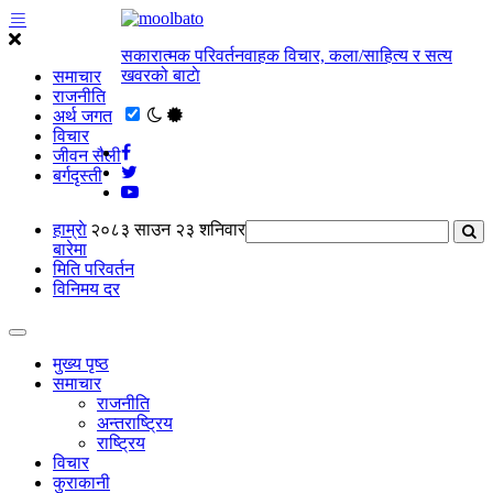
सकारात्मक परिवर्तनवाहक विचार, कला/साहित्य र सत्य
खवरको बाटाे
समाचार
राजनीति
अर्थ जगत
विचार
जीवन सैली
बर्गदृस्ती
हाम्राे
२०८३ साउन २३ शनिवार
बारेमा
मिति परिवर्तन
विनिमय दर
मुख्य पृष्ठ
समाचार
राजनीति
अन्तराष्ट्रिय
राष्ट्रिय
विचार
कुराकानी