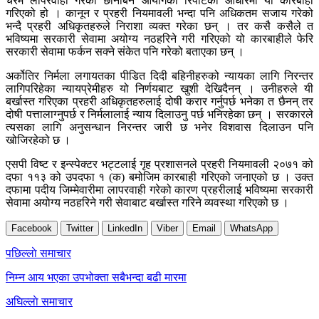
चरम लापरवाही गरेको छानबिन आयोगको रिपोर्टको आधारमा यो कारबाही
गरिएको हो । कानून र प्रहरी नियमावली भन्दा पनि अधिकतम सजाय गरेको
भन्दै प्रहरी अधिकृतहरुले निराशा व्यक्त गरेका छन् । तर कसै कसैले त
भविष्यमा सरकारी सेवामा अयोग्य नठहरिने गरी गरिएको यो कारबाहीले फेरि
सरकारी सेवामा फर्कन सक्ने संकेत पनि गरेको बताएका छन् ।
अर्कोतिर निर्मला लगायतका पीडित दिदी बहिनीहरुको न्यायका लागि निरन्तर
लागिपरिहेका न्यायप्रेमीहरु यो निर्णयबाट खुशी देखिदैनन् । उनीहरुले यी
बर्खास्त गरिएका प्रहरी अधिकृतहरुलाई दोषी करार गर्नुपर्छ भनेका त छैनन् तर
दोषी पत्तालाग्नुपर्छ र निर्मलालाई न्याय दिलाउनु पर्छ भनिरहेका छन् । सरकारले
त्यसका लागि अनुसन्धान निरन्तर जारी छ भनेर विशवास दिलाउन पनि
खोजिरहेको छ ।
एसपी विष्ट र इन्स्पेक्टर भट्टलाई गृह प्रशासनले प्रहरी नियमावली २०७१ को
दफा ११३ को उपदफा १ (क) बमोजिम कारबाही गरिएको जनाएको छ । उक्त
दफामा पदीय जिम्मेवारीमा लापरवाही गरेको कारण प्रहरीलाई भविष्यमा सरकारी
सेवामा अयोग्य नठहरिने गरी सेवाबाट बर्खास्त गरिने व्यवस्था गरिएको छ ।
Facebook
Twitter
LinkedIn
Viber
Email
WhatsApp
Post
पछिल्लाे समाचार
navigation
निम्न आय भएका उपभोक्ता सबैभन्दा बढी मारमा
अघिल्लाे समाचार