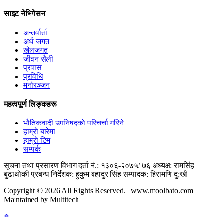
साइट नेभिगेसन
अन्तर्वार्ता
अर्थ जगत
खेलजगत
जीवन सैली
प्रवास
प्रविधि
मनोरञ्जन
महत्वपूर्ण लिङ्कहरू
भाैतिकवादी उपनिषद्काे परिचर्चा गरिने
हाम्राे बारेमा
हाम्राे टिम
सम्पर्क
सूचना तथा प्रसारण विभाग दर्ता नं.: १३०६-२०७५/ ७६
अध्यक्ष: रामसिंह
बुढाथाेकी
प्रबन्ध निर्देशक: हुकुम बहादुर सिंह
सम्पादक: हिरामणि दु:खी
Copyright © 2026 All Rights Reserved. | www.moolbato.com |
Maintained by Multitech