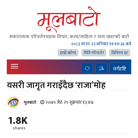
सकारात्मक परिवर्तनवाहक विचार, कला/साहित्य र सत्य खवरको बाटाे
२०८३ साउन २३ शनिवार
११:१४:३७ बजे
हाम्राे बारेमा
मिति परिवर्तन
विनिमय दर
वर्गदृष्टि
यसरी जागृत गराइँदैछ ‘राजा’मोह
२०७५ जेठ २५ शुक्रवार १३:४७
मूलबाटाे
1.8K
shares