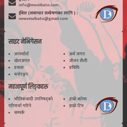
info@moolbato.com
ईमेल (समाचार सम्प्रेषणका लागि ) :
newsmulbato@gmail.com
साइट नेभिगेसन
अन्तर्वार्ता
अर्थ जगत
खेलजगत
जीवन सैली
प्रवास
प्रविधि
मनोरञ्जन
महत्वपूर्ण लिङ्कहरू
भाैतिकवादी उपनिषद्काे
हाम्राे बारेमा
परिचर्चा गरिने
हाम्राे टिम
सम्पर्क