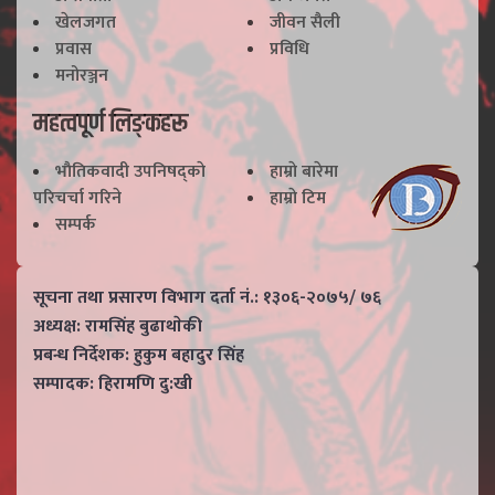
खेलजगत
जीवन सैली
प्रवास
प्रविधि
मनोरञ्जन
महत्वपूर्ण लिङ्कहरू
भाैतिकवादी उपनिषद्काे
हाम्राे बारेमा
परिचर्चा गरिने
हाम्राे टिम
सम्पर्क
सूचना तथा प्रसारण विभाग दर्ता नं.: १३०६-२०७५/ ७६
अध्यक्ष: रामसिंह बुढाथाेकी
प्रबन्ध निर्देशक: हुकुम बहादुर सिंह
सम्पादक: हिरामणि दु:खी