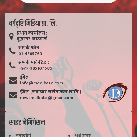
वर्गदृष्टि मिडिया प्रा. लि.
प्रधान कार्यालय :
बुद्धनगर, काठमाडाैं
सम्पर्क फाेन :
01-4785763
सम्पर्क मार्केटिङ :
+977-9851076864
ईमेल :
info@moolbato.com
ईमेल (समाचार सम्प्रेषणका लागि ) :
newsmulbato@gmail.com
साइट नेभिगेसन
अन्तर्वार्ता
अर्थ जगत