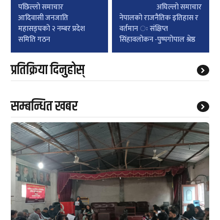
Post
पछिल्लाे समाचार
अघिल्लाे समाचार
navigation
आदिवासी जनजाति
नेपालको राजनैतिक इतिहास र
महासङ्घको २ नम्बर प्रदेश
वर्तमान ः संक्षिप्त
समिति गठन
सिंहावलोकन -पुष्पगोपाल श्रेष्ठ
प्रतिक्रिया दिनुहोस्
सम्बन्धित खबर