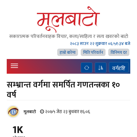
सकारात्मक परिवर्तनवाहक विचार, कला/साहित्य र सत्य खवरको बाटाे
२०८३ साउन २२ शुक्रवार
०६:५१:३५ बजे
हाम्राे बारेमा
मिति परिवर्तन
विनिमय दर
वर्गदृष्टि
सम्भ्रान्त वर्गमा समर्पित गणतन्त्रका १०
वर्ष
२०७५ जेठ २३ बुधवार १६:०६
मूलबाटाे
1K