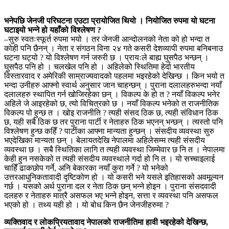
भनेपछि जेनजी परिघटना एउटा प्रायोजित थियो । नियोजित रुपमा यो घटना
घटाइयो भन्ने हो यहाँको विश्लेषण ?
–सुरु स्वतःस्फूर्त रुपमा भयो । तर जेनजी आन्दोलनको नेता को हो भन्दा त
कोही पनि छैनन् । नेता र संगठन विना २४ गते कसरी देशव्यापी रुपमा बनिबनाउ
घटना घट्यो ? यो विश्लेषण गर्न जरुरी छ । प्रायःले बाह्य घुसपैठ भन्छन् ।
घुसपैठ पनि हो । चलखेल पनि हो । अहिलेको स्थितिमा हेर्दा भारतीय
विस्तारवाद र अमेरिकी साम्राज्यवादको पहलमा भइरहेको देखिन्छ । किन भयो त
भन्दा उनीहरु आफ्नो स्वार्थ अनुसार जान चाहन्छन् । पुराना दलालहरुभन्दा नयाँ
दलालहरु स्थापित गर्न खोजिरहेका छन् । विकल्प के हो त ? नयाँ विकल्प भनेर
अहिले जे आइरहेको छ, त्यो विचित्रको छ । नयाँ विकल्प भनेको त राजनीतिक
विकल्प पो हुन्छ त । खोइ राजनीति ? त्यही संसद ठिक छ, त्यही संविधान ठिक
छ, यही सबै ठिक छ तर पुराना पार्टी र नेताहरु ठिक भएनन् भन्छन् । त्यस्तो पनि
विश्लेषण हुन्छ कहिँ ? पार्टीका आफ्ना मान्यता हुन्छन् । संसदीय व्यवस्था सुरु
भएदेखिका मान्यता छन् । बेलायतदेखि नेपालमा अहिलेसम्म त्यही संसदीय
व्यवस्था छ । सबै स्थितिका लागि त त्यही व्यवस्था जिम्मेवार छ नि त । नेपालमा
केही हुन नसकेको त त्यही संसदीय व्यवस्थाले गर्दा हो नि त । यो सच्चाइलाई
चाहिँ ढाकछोप गर्ने, अनि बेकारका नयाँ कुरा गर्ने ? यो भनेको
उत्तरआधुनिकतावादी दृष्टिकोण हो । यो कसरी भने यसले इतिहासको अवमूल्यन
गर्छ । यसको अर्थ पुराना दल र नेता ठिक छन् भन्ने होइन । पुराना संसदवादी
दलहरु र नेताहरु मात्रै असफल भए भन्ने होइन, सत्ता र व्यवस्था पनि असफल
भएको हो । तथ्य यही हो । यो बोध किन छैन जेनजीहरुमा ?
व्यक्तिवाद र लोकप्रियतावाद नेपालको राजनीतिमा हावी भइरहेको देखिन्छ,