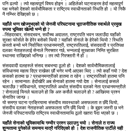
पनि ढल्यो । त्यो महत्वपूर्ण विषय होइन । अहिलेको घटनाक्रम हेर्दा महत्वपूर्ण
पक्ष भनेको देशको सार्वभौमिकता र राष्ट्रिय स्वाधीनताको स्थिति हो । यो निकै
नै गम्भिर देखिएको छ ।
यहाँले भन्न खोज्नुभएको यो जेनजी परिघटनामा भूराजनीतिक स्वार्थले प्रमुख
रुपमा भूमिका खेल्यो भन्ने हो ?
–सिंहदरबार, संसदभवन, सर्वोच्च अदालत, राष्ट्रपति भवन जलाउँदा यहाँको
सुरक्षा फोर्सले के हेरेर बसेको थियो ? यहाँको सेनाले के हेरेको थियो ? स्थिति
कस्तो बन्यो भने निर्वाचित प्रधानमन्त्री, राष्ट्रपतिलाई, संसदवादी र प्रतिपक्ष
दलका नेताहरुलाई सेनाले गिरफ्तार गर्छ, भन्नलाई सुरक्षाका निम्ति सुरक्षित
स्थानमा राखिएको भनिन्छ । तर त्यो गिरफ्तारी नै हो ।
संसदवादी दलहरुले संसद सबभन्दा ठूलो हो । देशको सार्वभौमिकतालाई
संविधानमा महत्व दिएर राखेका छौं भनेर भन्दै आएका थिए । त्यो कहाँ गयो ? देश
कसको हातमा छ ? प्रधानमन्त्रीको हातमा त रहेन । राष्ट्रपतिको हातमा पनि
रहेन । सामान्यतः हेर्दाखेरि अब सेनाको हातमा गयो देश । सेनालाई कसले
चलाउँछ ? संविधानले, राष्ट्रपतिले अर्थात् संसदीय दलको नेता प्रधानमन्त्रीले
? सेनालाई यिनले चलाउने हो कि अरु कसैले चलाउने हो ? आखिरमा प्रश्न
सेनातिर जान्छ ।
यो समग्र घटना प्रक्रियामा संसदीय व्यवस्थाको असफलता त छँदै थियो,
संसदीय दलका नेताहरुको असफलता पनि छँदै थियो । के बुझ्न जरुरी छ भने
जेनजी परिघटनापछि राष्ट्रिय स्वाधीनतामाथि ठूलो खतरा पैदा भएको छ ।
यहाँले सेनाको भूमिकामाथि गम्भीर प्रश्न उठाउनु भयो । सेनाले त राज्य
शुन्यतामा पुगेकोले समन्वय मात्रै गरिदिएको हो । देश राजनीतिक पार्टीले यही