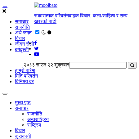
सकारात्मक परिवर्तनवाहक विचार, कला/साहित्य र सत्य
खवरको बाटाे
समाचार
राजनीति
अर्थ जगत
विचार
जीवन सैली
बर्गदृस्ती
२०८३ साउन २२ शुक्रवार
हाम्राे बारेमा
मिति परिवर्तन
विनिमय दर
मुख्य पृष्ठ
समाचार
राजनीति
अन्तराष्ट्रिय
राष्ट्रिय
विचार
कुराकानी