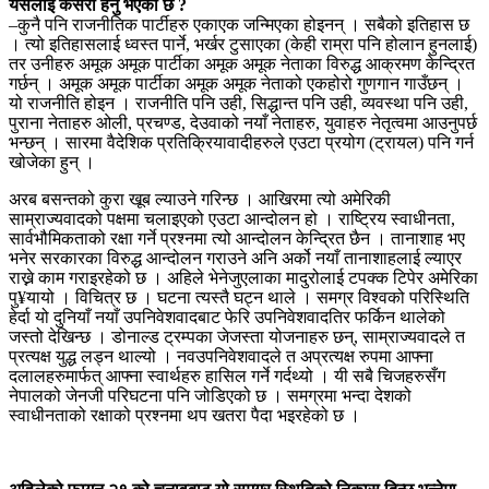
यसलाई कसरी हेर्नु भएको छ ?
–कुनै पनि राजनीतिक पार्टीहरु एकाएक जन्मिएका होइनन् । सबैको इतिहास छ
। त्यो इतिहासलाई ध्वस्त पार्ने, भर्खर टुसाएका (केही राम्रा पनि होलान हुनलाई)
तर उनीहरु अमूक अमूक पार्टीका अमूक अमूक नेताका विरुद्ध आक्रमण केन्द्रित
गर्छन् । अमूक अमूक पार्टीका अमूक अमूक नेताको एकहोरो गुणगान गाउँछन् ।
यो राजनीति होइन । राजनीति पनि उही, सिद्धान्त पनि उही, व्यवस्था पनि उही,
पुराना नेताहरु ओली, प्रचण्ड, देउवाको नयाँ नेताहरु, युवाहरु नेतृत्वमा आउनुपर्छ
भन्छन् । सारमा वैदेशिक प्रतिक्रियावादीहरुले एउटा प्रयोग (ट्रायल) पनि गर्न
खोजेका हुन् ।
अरब बसन्तको कुरा खूब ल्याउने गरिन्छ । आखिरमा त्यो अमेरिकी
साम्राज्यवादको पक्षमा चलाइएको एउटा आन्दोलन हो । राष्ट्रिय स्वाधीनता,
सार्वभौमिकताको रक्षा गर्ने प्रश्नमा त्यो आन्दोलन केन्द्रित छैन । तानाशाह भए
भनेर सरकारका विरुद्ध आन्दोलन गराउने अनि अर्को नयाँ तानाशाहलाई ल्याएर
राख्ने काम गराइरहेको छ । अहिले भेनेजुएलाका मादुरोलाई टपक्क टिपेर अमेरिका
पु¥यायो । विचित्र छ । घटना त्यस्तै घट्न थाले । समग्र विश्वको परिस्थिति
हेर्दा यो दुनियाँ नयाँ उपनिवेशवादबाट फेरि उपनिवेशवादतिर फर्किन थालेको
जस्तो देखिन्छ । डोनाल्ड ट्रम्पका जेजस्ता योजनाहरु छन्, साम्राज्यवादले त
प्रत्यक्ष युद्ध लड्न थाल्यो । नवउपनिवेशवादले त अप्रत्यक्ष रुपमा आफ्ना
दलालहरुमार्फत् आफ्ना स्वार्थहरु हासिल गर्ने गर्दथ्यो । यी सबै चिजहरुसँग
नेपालको जेनजी परिघटना पनि जोडिएको छ । समग्रमा भन्दा देशको
स्वाधीनताको रक्षाको प्रश्नमा थप खतरा पैदा भइरहेको छ ।