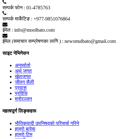
सम्पर्क फाेन :
01-4785763
सम्पर्क मार्केटिङ :
+977-9851076864
ईमेल :
info@moolbato.com
ईमेल (समाचार सम्प्रेषणका लागि ) :
newsmulbato@gmail.com
साइट नेभिगेसन
अन्तर्वार्ता
अर्थ जगत
खेलजगत
जीवन सैली
प्रवास
प्रविधि
मनोरञ्जन
महत्वपूर्ण लिङ्कहरू
भाैतिकवादी उपनिषद्काे परिचर्चा गरिने
हाम्राे बारेमा
हाम्राे टिम