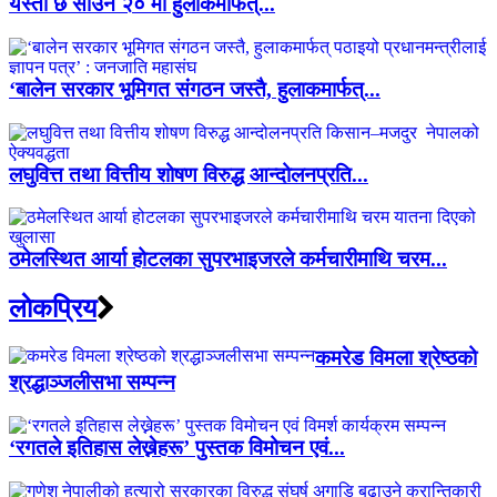
यस्तो छ साउन २० मा हुलाकमार्फत्...
‘बालेन सरकार भूमिगत संगठन जस्तै, हुलाकमार्फत्...
लघुवित्त तथा वित्तीय शोषण विरुद्ध आन्दोलनप्रति...
ठमेलस्थित आर्या होटलका सुपरभाइजरले कर्मचारीमाथि चरम...
लाेकप्रिय
कमरेड विमला श्रेष्ठको
श्रद्धाञ्जलीसभा सम्पन्न
‘रगतले इतिहास लेख्नेहरू’ पुस्तक विमोचन एवं...