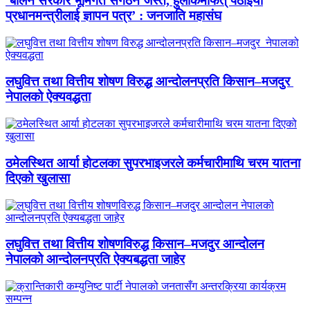
‘बालेन सरकार भूमिगत संगठन जस्तै, हुलाकमार्फत् पठाइयो
प्रधानमन्त्रीलाई ज्ञापन पत्र’ : जनजाति महासंघ
लघुवित्त तथा वित्तीय शोषण विरुद्ध आन्दोलनप्रति किसान–मजदुर
नेपालको ऐक्यवद्धता
ठमेलस्थित आर्या होटलका सुपरभाइजरले कर्मचारीमाथि चरम यातना
दिएको खुलासा
लघुवित्त तथा वित्तीय शोषणविरुद्ध किसान–मजदुर आन्दोलन
नेपालको आन्दोलनप्रति ऐक्यबद्धता जाहेर