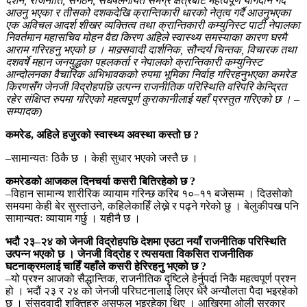
दर्शन, राजनीति, संगठन, संघर्षलगायत समग्र क्षेत्रबाट महत्वपूर्ण योगदान गर्दै
आउनु भएका र तीसको दशकदेखि क्रान्तिकारी धारको नेतृत्व गर्दै आउनुभएका
एक अविचल आदर्श शीखर व्यक्तित्व तथा क्रान्तिकारी कम्युनिस्ट पार्टी नेपालका
निवर्तमान महासचिव मोहन वैद्य किरण अहिले स्वास्थ्य समस्याका कारण घरमै
आराम गरिरहनु भएको छ । माक्र्सवादी दार्शनिक, सौन्दर्य चिन्तक, विचारक तथा
दशवर्षे महान जनयुद्धका पहलकर्ता र नेपालको क्रान्तिकारी कम्युनिस्ट
आन्दोलनका वैचारिक अभिभावकको रुपमा भूमिका निर्वाह गरिरहनुभएका कमरेड
किरणसँग जेनजी विद्रोहपछि उत्पन्न राजनीतिक परिस्थिति वरिपरि केन्द्रित
रहेर संक्षिप्त रुपमा गरिएको महत्वपूर्ण कुराकानीलाई यहाँ प्रस्तुत गरिएको छ । –
सम्पादक)
कमरेड, अहिले हजुरको स्वास्थ्य अवस्था कस्तो छ ?
–सामान्यतः ठिकै छ । केही सुधार भएको जस्तै छ ।
कमरेडको आजकल दिनचर्या कसरी बितिरहेको छ ?
–विहान सामान्य शारीरिक व्यायाम गरिन्छ करिब १०–११ बजेसम्म । दिउसोको
समयमा केही बेर सुस्ताउने, कहिलेकाहिँ लेख्ने र पढ्ने गरेको छु । बेलुकीपख पनि
सामान्यतः व्यायाम गर्छु । यहीनै छ ।
भदौ २३–२४ को जेनजी विद्रोहपछि देशमा एउटा नयाँ राजनीतिक परिस्थिति
उत्पन्न भएको छ । जेनजी विद्रोह र त्यसयता विकसित राजनीतिक
घटनाक्रमलाई चाहिँ यहाँले कसरी हेरिरहनु भएको छ ?
–यो प्रश्न आजको सैद्धान्तिक, राजनीतिक दृष्टिले हेर्नुपर्दा निकै महत्वपूर्ण प्रश्न
हो । भदौं २३ र २४ को जेनजी परिघटनालाई लिएर धेरै अन्यौलता पैदा भइरहेको
छ । संसदवादी शक्तिहरु असफल भइरहेका थिए । आखिरमा ओली सरकार