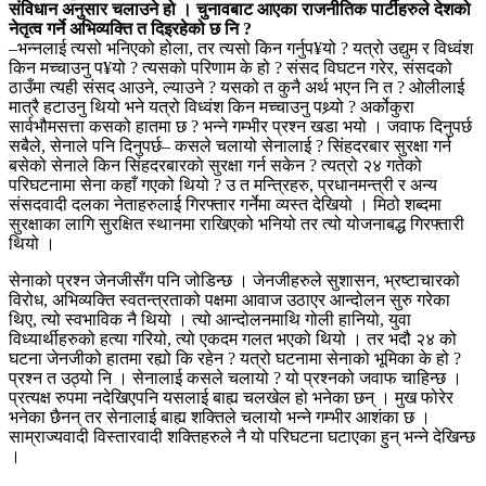
संविधान अनुसार चलाउने हो । चुनावबाट आएका राजनीतिक पार्टीहरुले देशको
नेतृत्व गर्ने अभिव्यक्ति त दिइरहेको छ नि ?
–भन्नलाई त्यसो भनिएको होला, तर त्यसो किन गर्नुप¥यो ? यत्रो उद्युम र विध्वंश
किन मच्चाउनु प¥यो ? त्यसको परिणाम के हो ? संसद विघटन गरेर, संसदको
ठाउँमा त्यही संसद आउने, ल्याउने ? यसको त कुनै अर्थ भएन नि त ? ओलीलाई
मात्रै हटाउनु थियो भने यत्रो विध्वंश किन मच्चाउनु पथ्र्यो ? अर्कोकुरा
सार्वभौमसत्ता कसको हातमा छ ? भन्ने गम्भीर प्रश्न खडा भयो । जवाफ दिनुपर्छ
सबैले, सेनाले पनि दिनुपर्छ– कसले चलायो सेनालाई ? सिंहदरबार सुरक्षा गर्न
बसेको सेनाले किन सिंहदरबारको सुरक्षा गर्न सकेन ? त्यत्रो २४ गतेको
परिघटनामा सेना कहाँ गएको थियो ? उ त मन्त्रिहरु, प्रधानमन्त्री र अन्य
संसदवादी दलका नेताहरुलाई गिरफ्तार गर्नेमा व्यस्त देखियो । मिठो शब्दमा
सुरक्षाका लागि सुरक्षित स्थानमा राखिएको भनियो तर त्यो योजनाबद्ध गिरफ्तारी
थियो ।
सेनाको प्रश्न जेनजीसँग पनि जोडिन्छ । जेनजीहरुले सुशासन, भ्रष्टाचारको
विरोध, अभिव्यक्ति स्वतन्त्रताको पक्षमा आवाज उठाएर आन्दोलन सुरु गरेका
थिए, त्यो स्वभाविक नै थियो । त्यो आन्दोलनमाथि गोली हानियो, युवा
विध्यार्थीहरुको हत्या गरियो, त्यो एकदम गलत भएको थियो । तर भदौ २४ को
घटना जेनजीको हातमा रह्यो कि रहेन ? यत्रो घटनामा सेनाको भूमिका के हो ?
प्रश्न त उठ्यो नि । सेनालाई कसले चलायो ? यो प्रश्नको जवाफ चाहिन्छ ।
प्रत्यक्ष रुपमा नदेखिएपनि यसलाई बाह्य चलखेल हो भनेका छन् । मुख फोरेर
भनेका छैनन् तर सेनालाई बाह्य शक्तिले चलायो भन्ने गम्भीर आशंका छ ।
साम्राज्यवादी विस्तारवादी शक्तिहरुले नै यो परिघटना घटाएका हुन् भन्ने देखिन्छ
।