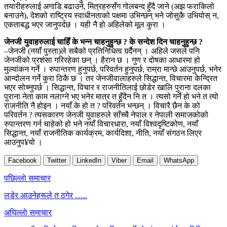
तयारीहरुलाई अगाडि बढाउने, मित्रहरुसँग गोलबन्द हुँदै जाने (अझ फराकिलो
बनाउने), देशको राष्ट्रिय स्वाधीनताको पक्षमा उभिन्छन् भने जोसुकै उभियोस् न,
एकताबद्ध भएर जानुपर्दछ । यही नै हो अहिलेको मूल कुरा ।
जेनजी युवाहरुलाई चाहिँ के भन्न चाहनुहुन्छ ? के सन्देश दिन चाहनुहुन्छ ?
–जेनजी (नयाँ पुस्ता)ले सबैको प्रतिनिधित्व गर्र्दैनन् । अहिले जसले पनि
जेनजीको प्रशंसा गरिरहेका छन् । हैरान छ । गुण र दोषका आधारमा हो
मुल्यांकन गर्ने । रुपान्तरण हुनुपर्छ, परिवर्तन हुनुपर्छ, राम्रा मान्छे आउनुपर्छ, भनेर
आन्दोलन गर्ने कुरा ठिकै छ । तर जेनजीवालाहरुले सिद्धान्त, विचारमा केन्द्रित
भएर सोच्नुपर्छ । सिद्धान्त, विचार र राजनीतिलाई छोडेर खालि पुराना दलका
पुराना नेता काम नलाग्ने भए भनेर मात्र त हुँदैन नि त । त्यसो गर्ने हो भने त त्यो
राजनीति नै होइन । नयाँ के हो त ? परिवर्तन भन्छन् । विचारै छैन के को
परिवर्तन ? त्यसकारण जेनजी युवाहरुले साँच्चै नेपाल र नेपाली समाजकोको
रुपान्तरण गर्न चाहेको हो भने नयाँ विचारधारा, नयाँ विश्वदृष्टिकोण, नयाँ
सिद्धान्त, नयाँ राजनीतिक कार्यक्रम, कार्यदिशा, नीति, नयाँ संगठन लिएर
आउनुप¥यो ।
Facebook
Twitter
LinkedIn
Viber
Email
WhatsApp
Post
पछिल्लाे समाचार
navigation
लडेर आउनेहरूले त ठगेर …..
अघिल्लाे समाचार