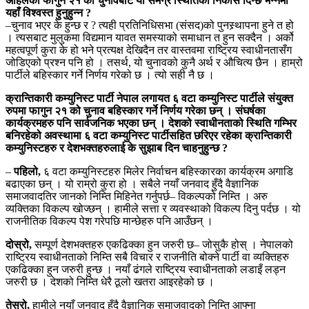
अहिलेको फागुन २१ को चुनावबाट यो समग्र स्थितिको निकास दिन्छ भन्नेमा
यहाँ विश्वस्त हुनुहुन्न ?
–चुनाव भएर के हुन्छ र ? त्यही प्रतिनिधिसभा (संसद)को पुनस्र्थापना हुने त हो
। त्यसबाट मुलुकमा विद्यमान यावत समस्याको समाधान त हुन सक्दैन । अर्को
महत्वपूर्ण कुरा के हो भने प्रत्यक्ष देखिदैन तर वास्तवमा राष्ट्रिय स्वाधीनतासँग
जोडिएको प्रश्न पनि हो । तसर्थ, यो चुनावको कुनै अर्थ र औचित्य छैन । हाम्रो
पार्टीले बहिस्कार गर्ने निर्णय गरेको छ । त्यो सही नै छ ।
क्रान्तिकारी कम्युनिस्ट पार्टी नेपाल लगायत ६ वटा कम्युनिस्ट पार्टीले संयुक्त
रुपमा फागुन २१ को चुनाव बहिस्कार गर्ने निर्णय गरेका छन् । संघर्षका
कार्यक्रमहरु पनि सार्वजनिक भएका छन् । देशको स्वाधीनताको स्थिति गम्भिर
बनिरहेको अवस्थामा ६ वटा कम्युनिस्ट पार्टीसहित छरिएर रहेका क्रान्तिकारी
कम्युनिस्टहरु र देशभक्तहरुलाई के सुझाब दिन चाहनुहुन्छ ?
–
पहिलो,
६ वटा कम्युनिस्टहरु मिलेर निर्वाचन बहिस्कारका कार्यक्रम अगाडि
बढाएका छन् । यो राम्रो कुरा हो । सबैले नयाँ जनवाद हुँदै वैज्ञानिक
समाजवादतिर जानको निम्ति मिहिनेत गर्नुपर्छ– विकल्पको निम्ति । अरु
व्यक्तिका विकल्प खोज्छन् । हामीले सत्ता र व्यवस्थाको विकल्प दिनु पर्दछ । यो
राजनीतिक विकल्प पेश गरेपछि मान्छेहरु पनि आउँछन् ।
दोस्रो,
सम्पूर्ण देशभक्तहरु एकढिक्का हुन जरुरी छ– जोसुकै होस् । नेपालको
राष्ट्रिय स्वाधीनताको निम्ति सबै विचार र राजनीति बोक्ने पार्टी वा व्यक्तिहरु
एकढिक्का हुन जरुरी हुन्छ । नयाँ ढंगले राष्ट्रिय स्वाधीनताको लडाइँ लड्न
जरुरी छ । देशको निम्ति धेरै ठूलो खतरा आइरहेको छ ।
तेस्रो,
हामीले नयाँ जनवाद हुँदै वैज्ञानिक समाजवादको निम्ति आफ्ना