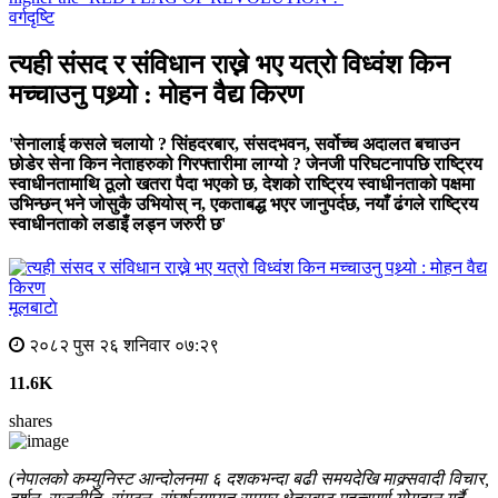
वर्गदृष्टि
त्यही संसद र संविधान राख्ने भए यत्रो विध्वंश किन
मच्चाउनु पथ्र्यो : मोहन वैद्य किरण
'सेनालाई कसले चलायो ? सिंहदरबार, संसदभवन, सर्वोच्च अदालत बचाउन
छोडेर सेना किन नेताहरुको गिरफ्तारीमा लाग्यो ? जेनजी परिघटनापछि राष्ट्रिय
स्वाधीनतामाथि ठूलो खतरा पैदा भएको छ, देशको राष्ट्रिय स्वाधीनताको पक्षमा
उभिन्छन् भने जोसुकै उभियोस् न, एकताबद्ध भएर जानुपर्दछ, नयाँ ढंगले राष्ट्रिय
स्वाधीनताको लडाइँ लड्न जरुरी छ'
मूलबाटाे
२०८२ पुस २६ शनिवार ०७:२९
11.6K
shares
(नेपालको कम्युनिस्ट आन्दोलनमा ६ दशकभन्दा बढी समयदेखि माक्र्सवादी विचार,