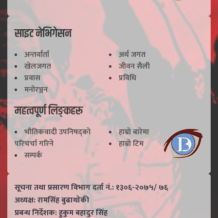
साइट नेभिगेसन
अन्तर्वार्ता
अर्थ जगत
खेलजगत
जीवन सैली
प्रवास
प्रविधि
मनोरञ्जन
महत्वपूर्ण लिङ्कहरू
भाैतिकवादी उपनिषद्काे
हाम्राे बारेमा
परिचर्चा गरिने
हाम्राे टिम
सम्पर्क
सूचना तथा प्रसारण विभाग दर्ता नं.: १३०६-२०७५/ ७६
अध्यक्ष: रामसिंह बुढाथाेकी
प्रबन्ध निर्देशक: हुकुम बहादुर सिंह