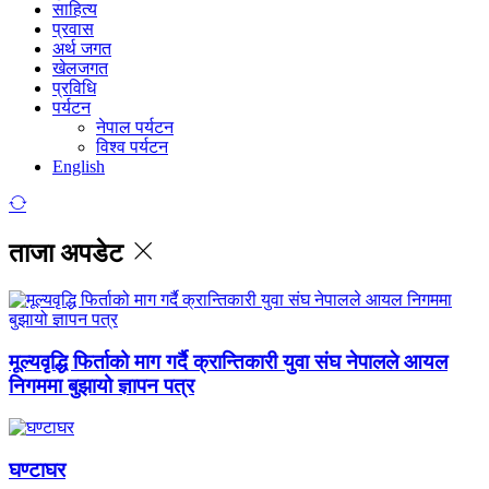
साहित्य
प्रवास
अर्थ जगत
खेलजगत
प्रविधि
पर्यटन
नेपाल पर्यटन
विश्व पर्यटन
English
ताजा अपडेट
मूल्यवृद्धि फिर्ताको माग गर्दै क्रान्तिकारी युवा संघ नेपालले आयल
निगममा बुझायो ज्ञापन पत्र
घण्टाघर