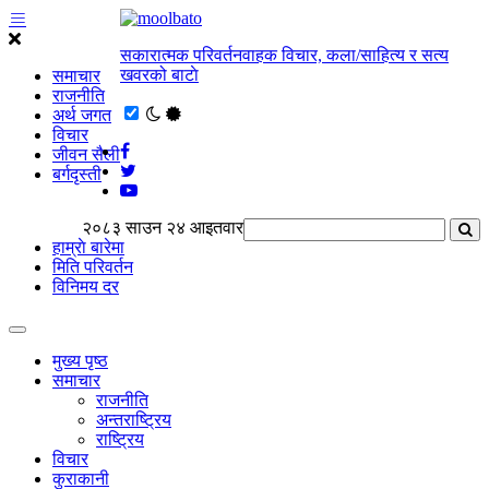
सकारात्मक परिवर्तनवाहक विचार, कला/साहित्य र सत्य
खवरको बाटाे
समाचार
राजनीति
अर्थ जगत
विचार
जीवन सैली
बर्गदृस्ती
२०८३ साउन २४ आइतवार
हाम्राे बारेमा
मिति परिवर्तन
विनिमय दर
मुख्य पृष्ठ
समाचार
राजनीति
अन्तराष्ट्रिय
राष्ट्रिय
विचार
कुराकानी