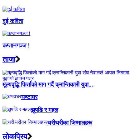
दुई कविता
कप्तानगञ्ज !
ताजा
मूल्यवृद्धि फिर्ताको माग गर्दै क्रान्तिकारी युवा...
घण्टाघर
झुपडि र महल
थरीथरीका जिम्मालहरू
लाेकप्रिय