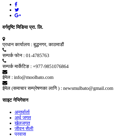
वर्गदृष्टि मिडिया प्रा. लि.
प्रधान कार्यालय :
बुद्धनगर, काठमाडाैं
सम्पर्क फाेन :
01-4785763
सम्पर्क मार्केटिङ :
+977-9851076864
ईमेल :
info@moolbato.com
ईमेल (समाचार सम्प्रेषणका लागि ) :
newsmulbato@gmail.com
साइट नेभिगेसन
अन्तर्वार्ता
अर्थ जगत
खेलजगत
जीवन सैली
प्रवास