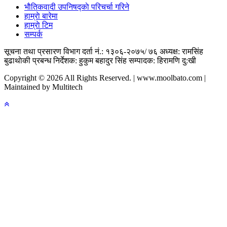
भाैतिकवादी उपनिषद्काे परिचर्चा गरिने
हाम्राे बारेमा
हाम्राे टिम
सम्पर्क
सूचना तथा प्रसारण विभाग दर्ता नं.: १३०६-२०७५/ ७६
अध्यक्ष: रामसिंह
बुढाथाेकी
प्रबन्ध निर्देशक: हुकुम बहादुर सिंह
सम्पादक: हिरामणि दु:खी
Copyright © 2026 All Rights Reserved. | www.moolbato.com |
Maintained by Multitech