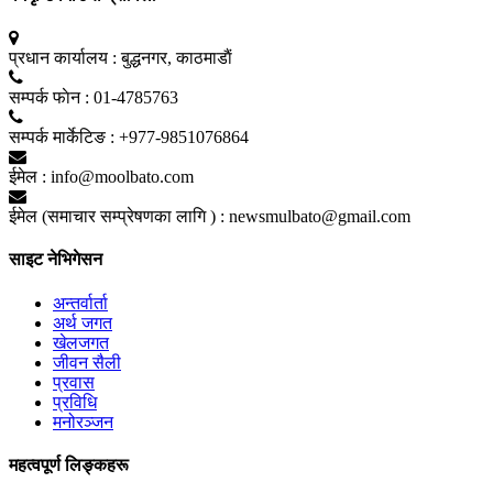
प्रधान कार्यालय :
बुद्धनगर, काठमाडाैं
सम्पर्क फाेन :
01-4785763
सम्पर्क मार्केटिङ :
+977-9851076864
ईमेल :
info@moolbato.com
ईमेल (समाचार सम्प्रेषणका लागि ) :
newsmulbato@gmail.com
साइट नेभिगेसन
अन्तर्वार्ता
अर्थ जगत
खेलजगत
जीवन सैली
प्रवास
प्रविधि
मनोरञ्जन
महत्वपूर्ण लिङ्कहरू