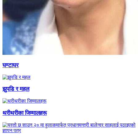
घण्टाघर
झुपडि र महल
थरीथरीका जिम्मालहरू