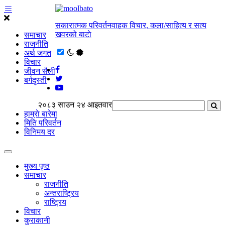
सकारात्मक परिवर्तनवाहक विचार, कला/साहित्य र सत्य
खवरको बाटाे
समाचार
राजनीति
अर्थ जगत
विचार
जीवन सैली
बर्गदृस्ती
२०८३ साउन २४ आइतवार
हाम्राे बारेमा
मिति परिवर्तन
विनिमय दर
मुख्य पृष्ठ
समाचार
राजनीति
अन्तराष्ट्रिय
राष्ट्रिय
विचार
कुराकानी