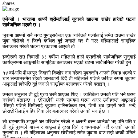
shares
एजेन्सी । भारतमा आफ्नै श्रीमतीलाई जुवाको खालमा राखेर हारेको घटना
सार्वजनिक भएको छ ।
जुवामा आफ्नो सबै नगद गुमाइसकेका एक व्यक्तिले पत्नीलाई समेत दाउमा राखेर
जुवा खेलेको र जित्ने कथित दुई जनाले घर मै गएर महिलालाई सामूहिक
बलात्कार गरेको घटना प्रकाशमा आएको हो ।
इन्दौरको राउ निवासी ३८ वर्षीया महिलाले हालै प्रहरीको सार्वजनिक सुनुवाई
कार्यक्रममा आफूमाथि सामूहिक बलात्कार भएको घटना सार्वजनिक गरेकी हुन् ।
१४ वर्षअघि पीथमपुर निवासी किशोर नाम गरेका युवकसँग आफ्नो विवाह भएको र
चार सन्तानसमेत रहेको जानकारी दिदैं ती महिलाले पतिले कथित रुपमा जुवामा
आफूलाई हारेपछि दुई जनाले सामूहिक बलात्कार गरेको बताइन् ।
उनका अनुसार ती दुई पुरुष घरमै आएका थिए । त्यतिबेला उनको पति भने घरमा
नरहेको बताइन्छ । छोराछोरी भएकै समयमा घरमा आएर उनीहरुले आफूलाई
‘तिम्रो पतिले तिमीलाई जुवामा हारिसकेका छन, तिमी अब हाम्री भयौ’ भन्दै
छोराछोरीलाई बाहिर निकालेर बलात्कार गरेको उनको भनाई छ ।
सो घटनापछि आफूले घर परिवर्तन गरेको र अलग्गै बस्न थालेको भए पनि पति र
ती दुई पुरुषले बारम्बार आफूलाई दुःख दिने र धम्क्याउने गर्दै आएको उनको
गुनासो छ । ती महिलाका अनुसार छोरीलाई समेत जुवामा दाउ राख्ने धम्की पतिले