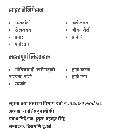
साइट नेभिगेसन
अन्तर्वार्ता
अर्थ जगत
खेलजगत
जीवन सैली
प्रवास
प्रविधि
मनोरञ्जन
महत्वपूर्ण लिङ्कहरू
भाैतिकवादी उपनिषद्काे
हाम्राे बारेमा
परिचर्चा गरिने
हाम्राे टिम
सम्पर्क
सूचना तथा प्रसारण विभाग दर्ता नं.: १३०६-२०७५/ ७६
अध्यक्ष: रामसिंह बुढाथाेकी
प्रबन्ध निर्देशक: हुकुम बहादुर सिंह
सम्पादक: हिरामणि दु:खी