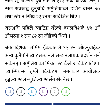
खेल रद्द भएसँगै दुबै टोलीले १÷१ अंक बाँडेका छन् ।
खेल अवरुद्ध हुनुअघि अष्ट्रेलियाका डेभिड वार्नर ४०
तथा स्टेभन स्मिथ २२ रनमा अविजित थिए ।
यसअघि पहिले व्याटिङ गरेको बंगलादेशले ४५ औं
ओभरमा १ सय ८२ रन जोडेको थियो ।
बंगलादेशका तमिम ईकबालले ९५ रन जोड्नुबाहेक
अन्य कुनैपनि ब्याट्सम्यानले सम्झनलायक प्रदर्शन गर्न
सकेनन् । अष्ट्रेलियाका मिचेल स्टार्कले ४ विकेट लिए ।
च्याम्पियन्स ट्रफी क्रिकेटमा मंगलबार आयोजक
इङ्गल्याण्डले न्युजिल्याण्डसँग खेल्नेछ ।