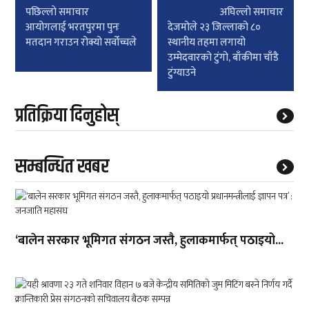
Post
पछिल्लाे समाचार
अघिल्लाे समाचार
navigation
आयोगलाई भरतपुरमा पुनः
देजमोले २३ जिल्लाको ८०
मतदान गराउन रोक्यो सर्वोच्चले
स्थानीय तहमा लगायो
उम्मेदवारको टुंगो, बाँकीमा चाँडै
टुंग्याउने
प्रतिक्रिया दिनुहोस्
सम्बन्धित खबर
‘बालेन सरकार भूमिगत संगठन जस्तै, हुलाकमार्फत् पठाइयो...