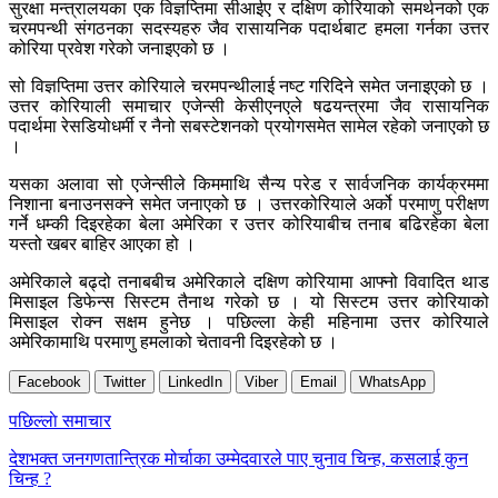
सुरक्षा मन्त्रालयका एक विज्ञप्तिमा सीआईए र दक्षिण कोरियाको समर्थनको एक
चरमपन्थी संगठनका सदस्यहरु जैव रासायनिक पदार्थबाट हमला गर्नका उत्तर
कोरिया प्रवेश गरेको जनाइएको छ ।
सो विज्ञप्तिमा उत्तर कोरियाले चरमपन्थीलाई नष्ट गरिदिने समेत जनाइएको छ ।
उत्तर कोरियाली समाचार एजेन्सी केसीएनएले षढयन्त्रमा जैव रासायनिक
पदार्थमा रेसडियोधर्मी र नैनो सबस्टेशनको प्रयोगसमेत सामेल रहेको जनाएको छ
।
यसका अलावा सो एजेन्सीले किममाथि सैन्य परेड र सार्वजनिक कार्यक्रममा
निशाना बनाउनसक्ने समेत जनाएको छ । उत्तरकोरियाले अर्को परमाणु परीक्षण
गर्ने धम्की दिइरहेका बेला अमेरिका र उत्तर कोरियाबीच तनाब बढिरहेका बेला
यस्तो खबर बाहिर आएका हो ।
अमेरिकाले बढ्दो तनाबबीच अमेरिकाले दक्षिण कोरियामा आफ्नो विवादित थाड
मिसाइल डिफेन्स सिस्टम तैनाथ गरेको छ । यो सिस्टम उत्तर कोरियाको
मिसाइल रोक्न सक्षम हुनेछ । पछिल्ला केही महिनामा उत्तर कोरियाले
अमेरिकामाथि परमाणु हमलाको चेतावनी दिइरहेको छ ।
Facebook
Twitter
LinkedIn
Viber
Email
WhatsApp
Post
पछिल्लाे समाचार
navigation
देशभक्त जनगणतान्त्रिक मोर्चाका उम्मेदवारले पाए चुनाव चिन्ह, कसलाई कुन
चिन्ह ?