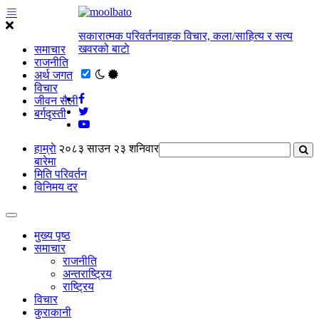
सकारात्मक परिवर्तनवाहक विचार, कला/साहित्य र सत्य
खवरको बाटाे
समाचार
राजनीति
अर्थ जगत
विचार
जीवन सैली
बर्गदृस्ती
हाम्राे
२०८३ साउन २३ शनिवार
बारेमा
मिति परिवर्तन
विनिमय दर
मुख्य पृष्ठ
समाचार
राजनीति
अन्तराष्ट्रिय
राष्ट्रिय
विचार
कुराकानी