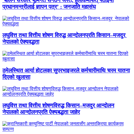
‘बालेन सरकार भूमिगत संगठन जस्तै, हुलाकमार्फत् पठाइयो
प्रधानमन्त्रीलाई ज्ञापन पत्र’ : जनजाति महासंघ
लघुवित्त तथा वित्तीय शोषण विरुद्ध आन्दोलनप्रति किसान–मजदुर
नेपालको ऐक्यवद्धता
ठमेलस्थित आर्या होटलका सुपरभाइजरले कर्मचारीमाथि चरम यातना
दिएको खुलासा
लघुवित्त तथा वित्तीय शोषणविरुद्ध किसान–मजदुर आन्दोलन
नेपालको आन्दोलनप्रति ऐक्यबद्धता जाहेर