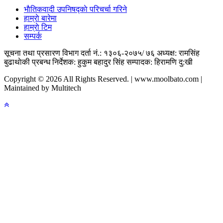
भाैतिकवादी उपनिषद्काे परिचर्चा गरिने
हाम्राे बारेमा
हाम्राे टिम
सम्पर्क
सूचना तथा प्रसारण विभाग दर्ता नं.: १३०६-२०७५/ ७६
अध्यक्ष: रामसिंह
बुढाथाेकी
प्रबन्ध निर्देशक: हुकुम बहादुर सिंह
सम्पादक: हिरामणि दु:खी
Copyright © 2026 All Rights Reserved. | www.moolbato.com |
Maintained by Multitech