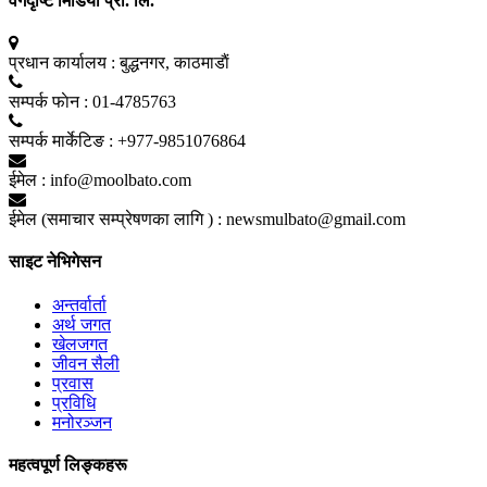
वर्गदृष्टि मिडिया प्रा. लि.
प्रधान कार्यालय :
बुद्धनगर, काठमाडाैं
सम्पर्क फाेन :
01-4785763
सम्पर्क मार्केटिङ :
+977-9851076864
ईमेल :
info@moolbato.com
ईमेल (समाचार सम्प्रेषणका लागि ) :
newsmulbato@gmail.com
साइट नेभिगेसन
अन्तर्वार्ता
अर्थ जगत
खेलजगत
जीवन सैली
प्रवास
प्रविधि
मनोरञ्जन
महत्वपूर्ण लिङ्कहरू