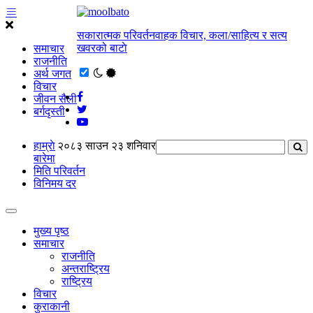
सकारात्मक परिवर्तनवाहक विचार, कला/साहित्य र सत्य
खवरको बाटाे
समाचार
राजनीति
अर्थ जगत
विचार
जीवन सैली
बर्गदृस्ती
हाम्राे
२०८३ साउन २३ शनिवार
बारेमा
मिति परिवर्तन
विनिमय दर
मुख्य पृष्ठ
समाचार
राजनीति
अन्तराष्ट्रिय
राष्ट्रिय
विचार
कुराकानी