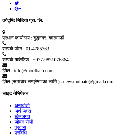
वर्गदृष्टि मिडिया प्रा. लि.
प्रधान कार्यालय :
बुद्धनगर, काठमाडाैं
सम्पर्क फाेन :
01-4785763
सम्पर्क मार्केटिङ :
+977-9851076864
ईमेल :
info@moolbato.com
ईमेल (समाचार सम्प्रेषणका लागि ) :
newsmulbato@gmail.com
साइट नेभिगेसन
अन्तर्वार्ता
अर्थ जगत
खेलजगत
जीवन सैली
प्रवास
प्रविधि