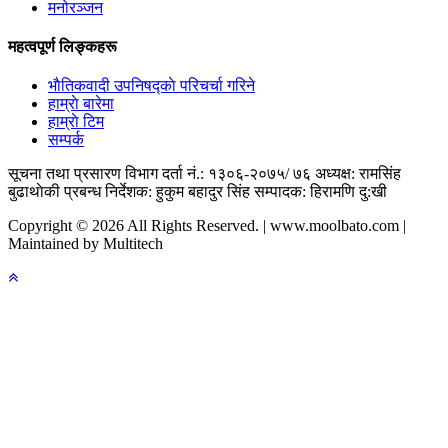
मनोरञ्जन
महत्वपूर्ण लिङ्कहरू
भाैतिकवादी उपनिषद्काे परिचर्चा गरिने
हाम्राे बारेमा
हाम्राे टिम
सम्पर्क
सूचना तथा प्रसारण विभाग दर्ता नं.: १३०६-२०७५/ ७६
अध्यक्ष: रामसिंह
बुढाथाेकी
प्रबन्ध निर्देशक: हुकुम बहादुर सिंह
सम्पादक: हिरामणि दु:खी
Copyright © 2026 All Rights Reserved. | www.moolbato.com |
Maintained by Multitech