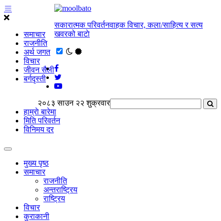
सकारात्मक परिवर्तनवाहक विचार, कला/साहित्य र सत्य
खवरको बाटाे
समाचार
राजनीति
अर्थ जगत
विचार
जीवन सैली
बर्गदृस्ती
२०८३ साउन २२ शुक्रवार
हाम्राे बारेमा
मिति परिवर्तन
विनिमय दर
मुख्य पृष्ठ
समाचार
राजनीति
अन्तराष्ट्रिय
राष्ट्रिय
विचार
कुराकानी