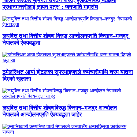
‘बालेन सरकार भूमिगत संगठन जस्तै, हुलाकमार्फत् पठाइयो
प्रधानमन्त्रीलाई ज्ञापन पत्र’ : जनजाति महासंघ
लघुवित्त तथा वित्तीय शोषण विरुद्ध आन्दोलनप्रति किसान–मजदुर
नेपालको ऐक्यवद्धता
ठमेलस्थित आर्या होटलका सुपरभाइजरले कर्मचारीमाथि चरम यातना
दिएको खुलासा
लघुवित्त तथा वित्तीय शोषणविरुद्ध किसान–मजदुर आन्दोलन
नेपालको आन्दोलनप्रति ऐक्यबद्धता जाहेर