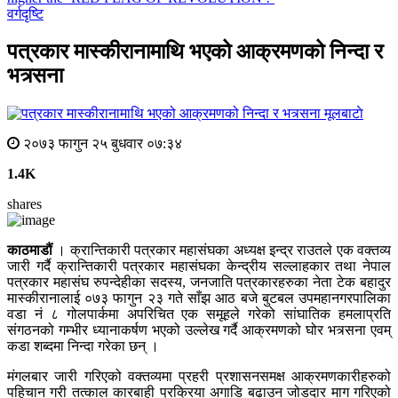
वर्गदृष्टि
पत्रकार मास्कीरानामाथि भएको आक्रमणको निन्दा र
भत्र्सना
मूलबाटाे
२०७३ फागुन २५ बुधवार ०७:३४
1.4K
shares
काठमाडौं
। क्रान्तिकारी पत्रकार महासंघका अध्यक्ष इन्द्र राउतले एक वक्तव्य
जारी गर्दै क्रान्तिकारी पत्रकार महासंघका केन्द्रीय सल्लाहकार तथा नेपाल
पत्रकार महासंघ रुपन्देहीका सदस्य, जनजाति पत्रकारहरुका नेता टेक बहादुर
मास्कीरानालाई ०७३ फागुन २३ गते साँझ आठ बजे बुटबल उपमहानगरपालिका
वडा नं ८ गोलपार्कमा अपरिचित एक समूहले गरेको सांघातिक हमलाप्रति
संगठनको गम्भीर ध्यानाकर्षण भएको उल्लेख गर्दै आक्रमणको घोर भत्र्सना एवम्
कडा शब्दमा निन्दा गरेका छन् ।
मंगलबार जारी गरिएको वक्तव्यमा प्रहरी प्रशासनसमक्ष आक्रमणकारीहरुको
पहिचान गरी तत्काल कारबाही प्रक्रिया अगाडि बढाउन जोडदार माग गरिएको