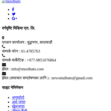
वर्गदृष्टि मिडिया प्रा. लि.
प्रधान कार्यालय :
बुद्धनगर, काठमाडाैं
सम्पर्क फाेन :
01-4785763
सम्पर्क मार्केटिङ :
+977-9851076864
ईमेल :
info@moolbato.com
ईमेल (समाचार सम्प्रेषणका लागि ) :
newsmulbato@gmail.com
साइट नेभिगेसन
अन्तर्वार्ता
अर्थ जगत
खेलजगत
जीवन सैली