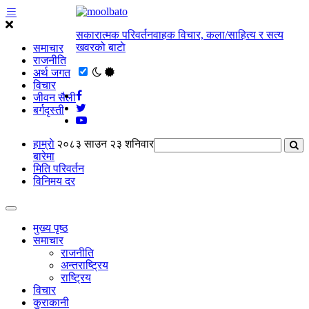
सकारात्मक परिवर्तनवाहक विचार, कला/साहित्य र सत्य
खवरको बाटाे
समाचार
राजनीति
अर्थ जगत
विचार
जीवन सैली
बर्गदृस्ती
हाम्राे
२०८३ साउन २३ शनिवार
बारेमा
मिति परिवर्तन
विनिमय दर
मुख्य पृष्ठ
समाचार
राजनीति
अन्तराष्ट्रिय
राष्ट्रिय
विचार
कुराकानी