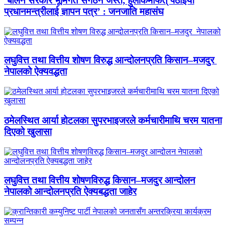
‘बालेन सरकार भूमिगत संगठन जस्तै, हुलाकमार्फत् पठाइयो
प्रधानमन्त्रीलाई ज्ञापन पत्र’ : जनजाति महासंघ
लघुवित्त तथा वित्तीय शोषण विरुद्ध आन्दोलनप्रति किसान–मजदुर
नेपालको ऐक्यवद्धता
ठमेलस्थित आर्या होटलका सुपरभाइजरले कर्मचारीमाथि चरम यातना
दिएको खुलासा
लघुवित्त तथा वित्तीय शोषणविरुद्ध किसान–मजदुर आन्दोलन
नेपालको आन्दोलनप्रति ऐक्यबद्धता जाहेर