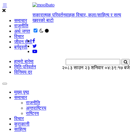
सकारात्मक परिवर्तनवाहक विचार, कला/साहित्य र सत्य
खवरको बाटाे
समाचार
राजनीति
अर्थ जगत
विचार
जीवन सैली
बर्गदृस्ती
हाम्राे बारेमा
मिति परिवर्तन
२०८३ साउन २३ शनिवार
०४:३९:१७ बजे
विनिमय दर
मुख्य पृष्ठ
समाचार
राजनीति
अन्तराष्ट्रिय
राष्ट्रिय
विचार
कुराकानी
साहित्य