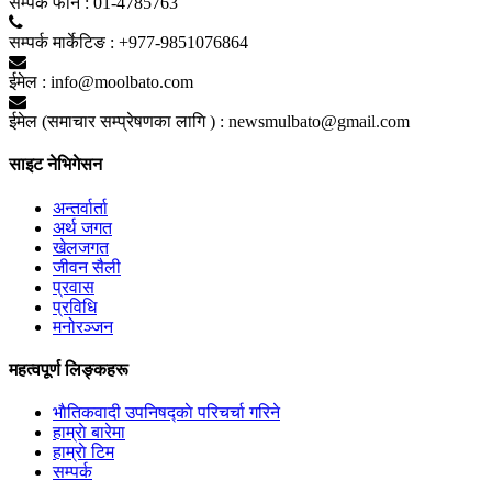
सम्पर्क फाेन :
01-4785763
सम्पर्क मार्केटिङ :
+977-9851076864
ईमेल :
info@moolbato.com
ईमेल (समाचार सम्प्रेषणका लागि ) :
newsmulbato@gmail.com
साइट नेभिगेसन
अन्तर्वार्ता
अर्थ जगत
खेलजगत
जीवन सैली
प्रवास
प्रविधि
मनोरञ्जन
महत्वपूर्ण लिङ्कहरू
भाैतिकवादी उपनिषद्काे परिचर्चा गरिने
हाम्राे बारेमा
हाम्राे टिम
सम्पर्क