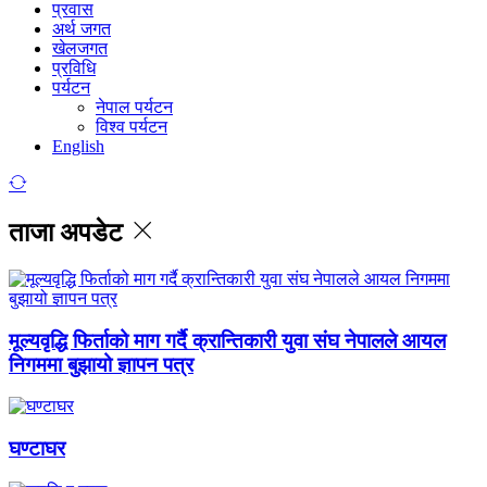
प्रवास
अर्थ जगत
खेलजगत
प्रविधि
पर्यटन
नेपाल पर्यटन
विश्व पर्यटन
English
ताजा अपडेट
मूल्यवृद्धि फिर्ताको माग गर्दै क्रान्तिकारी युवा संघ नेपालले आयल
निगममा बुझायो ज्ञापन पत्र
घण्टाघर