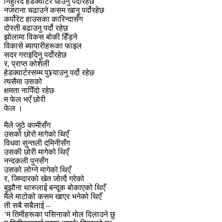
निहुँरिँदै हेडक्वार्टर धाउनु पर्दोरहेछ
नजराना चढाउने कसम खानु पर्दोरहेछ
कर्पोरेट हाउसका कारिन्दासँग
दोस्ती बढाउनु पर्दो रहेछ
झोलामा विकस बोकी हिँड्ने
विकासे ब्यापारीहरूका फाइल
सदर गराइदिनु पर्दोरहेछ
र, प्राप्त कोशेली
हेडक्वार्टरसम्म पु¥याउनु पर्दो रहेछ
त्यसैमा उसको
क्षमता नापिँदो रहेछ
म फेल भएँ छोरी
फेल ।
मैले जुठे कामीसँग
उसको छोरो मागेको थिएँ
विधवा सुन्तली दमिनीसँग
उसकी छोरी मागेको थिएँ
नन्दकली पुनसँग
उसको लोग्ने मागेको थिएँ
र, जिम्दारको खेत जोत्दै गरेको
बुझौना थारुलाई बन्दूक बोकाएको थिएँ
मैले माटोको कसम खाएर भनेको थिएँ
ती सबै सबैलाई –
‘म तिमीहरूका पसिनाको मोल दिलाउने छु