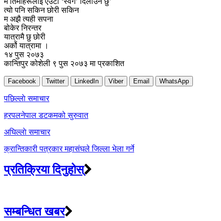
म तिमीहरूलाई एउटा ‘स्वर्ग’ दिलाउने छु’
त्यो पनि सकिन छोरी सकिन
म अझै त्यही सपना
बोकेर निरन्तर
यात्रामै छु छोरी
अर्को यात्रामा ।
१४ पुस २०७३
कान्तिपुर कोशेली ९ पुस २०७३ मा प्रकाशित
Facebook
Twitter
LinkedIn
Viber
Email
WhatsApp
Post
पछिल्लाे समाचार
navigation
हरपलनेपाल डटकमको सुरुवात
अघिल्लाे समाचार
क्रान्तिकारी पत्रकार महासंघले जिल्ला भेला गर्ने
प्रतिक्रिया दिनुहोस्
सम्बन्धित खबर