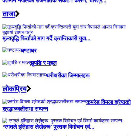
वर्तमान नेपालको राजनीतिक संकट : कारण, चरित्र...
ताजा
मूल्यवृद्धि फिर्ताको माग गर्दै क्रान्तिकारी युवा...
घण्टाघर
झुपडि र महल
थरीथरीका जिम्मालहरू
लाेकप्रिय
कमरेड विमला श्रेष्ठको
श्रद्धाञ्जलीसभा सम्पन्न
‘रगतले इतिहास लेख्नेहरू’ पुस्तक विमोचन एवं...