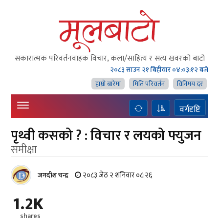
सकारात्मक परिवर्तनवाहक विचार, कला/साहित्य र सत्य खवरको बाटाे
२०८३ साउन २१ बिहीवार
०४:०३:१४ बजे
हाम्राे बारेमा
मिति परिवर्तन
विनिमय दर
वर्गदृष्टि
पृथ्वी कसको ? : विचार र लयको फ्युजन
समीक्षा
२०८३ जेठ २ शनिवार ०८:२६
जगदीश चन्द्र
1.2K
shares