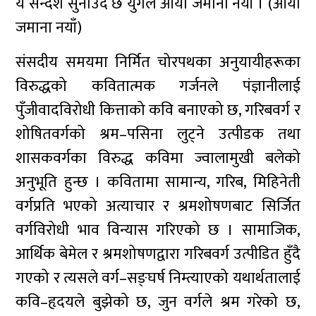
यै सन्देश सुनाउँदै छ युगले आयो जमाना नयाँ । (आयो
जमाना नयाँ)
संसदीय समयमा निर्मित चोरपथका अनुयायीहरूका
विरुद्धको कवितात्मक गर्जनले पंज्ञानीलाई
पुँजीवादविरोधी कित्ताको कवि बनाएको छ, गरिबवर्ग र
शोषितवर्गको श्रम–पसिना लुट्ने उत्पीडक तथा
शासकवर्गका विरुद्ध कविमा ज्वालामुखी बलेको
अनुभूति हुन्छ । कवितामा सामान्य, गरिब, मिहिनेती
वर्गप्रति भएको अत्याचार र श्रमशोषणबाट सिर्जित
वर्गविरोधी भाव विन्यास गरिएको छ । सामाजिक,
आर्थिक बेमेल र श्रमशोषणद्वारा गरिबवर्ग उत्पीडित हुँदै
गएको र त्यसले वर्ग–सङ्घर्ष निम्त्याएको यथार्थतालाई
कवि–हृदयले बुझेको छ, जुन वर्गले श्रम गरेको छ,