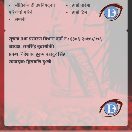
भाैतिकवादी उपनिषद्काे
हाम्राे बारेमा
परिचर्चा गरिने
हाम्राे टिम
सम्पर्क
सूचना तथा प्रसारण विभाग दर्ता नं.: १३०६-२०७५/ ७६
अध्यक्ष: रामसिंह बुढाथाेकी
प्रबन्ध निर्देशक: हुकुम बहादुर सिंह
सम्पादक: हिरामणि दु:खी