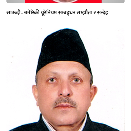
साऊदी–अमेरिकी यूरेनियम सम्वद्र्धन सम्झौता र सन्देह