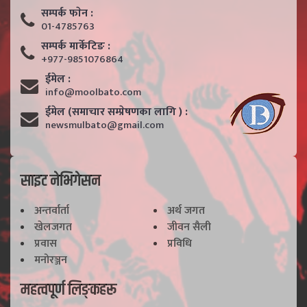
सम्पर्क फाेन :
01-4785763
सम्पर्क मार्केटिङ :
+977-9851076864
ईमेल :
info@moolbato.com
ईमेल (समाचार सम्प्रेषणका लागि ) :
newsmulbato@gmail.com
साइट नेभिगेसन
अन्तर्वार्ता
अर्थ जगत
खेलजगत
जीवन सैली
प्रवास
प्रविधि
मनोरञ्जन
महत्वपूर्ण लिङ्कहरू