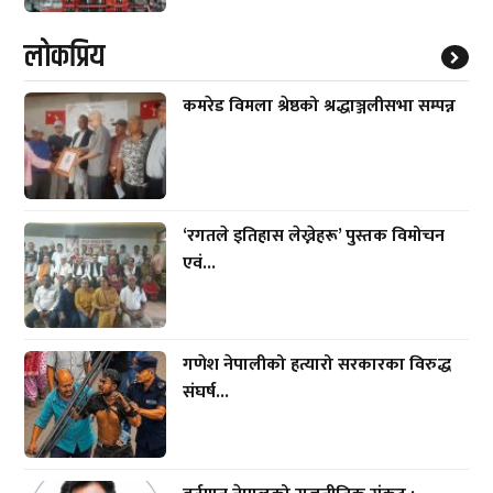
लाेकप्रिय
कमरेड विमला श्रेष्ठको श्रद्धाञ्जलीसभा सम्पन्न
‘रगतले इतिहास लेख्नेहरू’ पुस्तक विमोचन
एवं...
गणेश नेपालीको हत्यारो सरकारका विरुद्ध
संघर्ष...