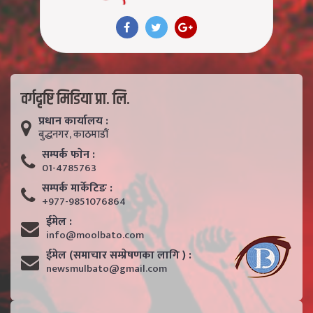
वर्गदृष्टि मिडिया प्रा. लि.
प्रधान कार्यालय :
बुद्धनगर, काठमाडाैं
सम्पर्क फाेन :
01-4785763
सम्पर्क मार्केटिङ :
+977-9851076864
ईमेल :
info@moolbato.com
ईमेल (समाचार सम्प्रेषणका लागि ) :
newsmulbato@gmail.com