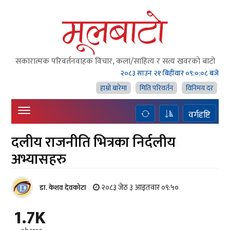
सकारात्मक परिवर्तनवाहक विचार, कला/साहित्य र सत्य खवरको बाटाे
२०८३ साउन २१ बिहीवार
०९:०:०९ बजे
हाम्राे बारेमा
मिति परिवर्तन
विनिमय दर
वर्गदृष्टि
दलीय राजनीति भित्रका निर्दलीय
अभ्यासहरु
२०८३ जेठ ३ आइतवार ०९:५०
डा. केशव देवकोटा
1.7K