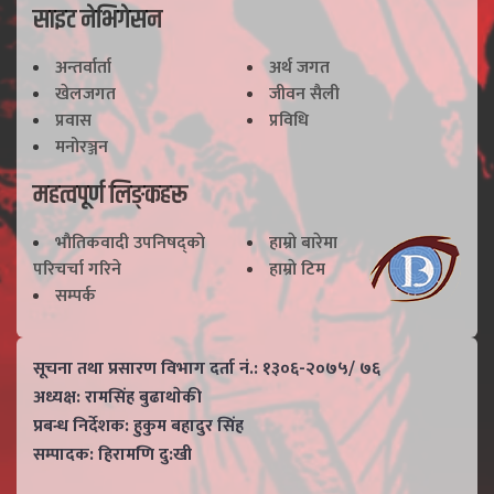
साइट नेभिगेसन
अन्तर्वार्ता
अर्थ जगत
खेलजगत
जीवन सैली
प्रवास
प्रविधि
मनोरञ्जन
महत्वपूर्ण लिङ्कहरू
भाैतिकवादी उपनिषद्काे
हाम्राे बारेमा
परिचर्चा गरिने
हाम्राे टिम
सम्पर्क
सूचना तथा प्रसारण विभाग दर्ता नं.: १३०६-२०७५/ ७६
अध्यक्ष: रामसिंह बुढाथाेकी
प्रबन्ध निर्देशक: हुकुम बहादुर सिंह
सम्पादक: हिरामणि दु:खी