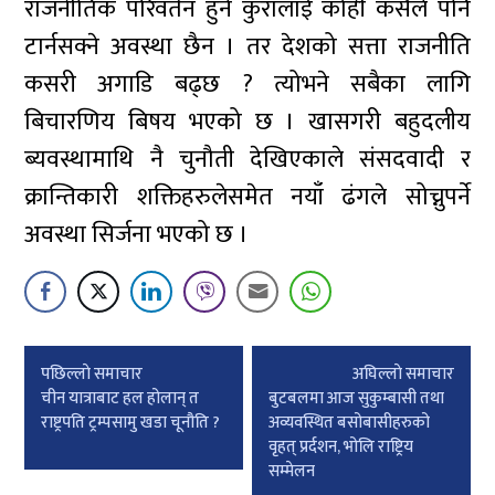
राजनीतिक परिवर्तन हुने कुरालाई कोही कसैले पनि
टार्नसक्ने अवस्था छैन । तर देशको सत्ता राजनीति
कसरी अगाडि बढ्छ ? त्योभने सबैका लागि
बिचारणिय बिषय भएको छ । खासगरी बहुदलीय
ब्यवस्थामाथि नै चुनौती देखिएकाले संसदवादी र
क्रान्तिकारी शक्तिहरुलेसमेत नयाँ ढंगले सोच्नुपर्ने
अवस्था सिर्जना भएको छ ।
Post
पछिल्लाे समाचार
अघिल्लाे समाचार
navigation
चीन यात्राबाट हल होलान् त
बुटबलमा आज सुकुम्बासी तथा
राष्ट्रपति ट्रम्पसामु खडा चूनौति ?
अव्यवस्थित बसोबासीहरुको
वृहत् प्रर्दशन, भोलि राष्ट्रिय
सम्मेलन