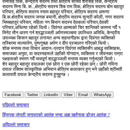
रामसिंह विक, केन्द्रीय सदस्य तथा क्षेत्रीय सचिव शेरसिंह विक, केन्द्रीय
सदस्य मिना बि. क. ,क्षेत्रीय सदस्य शिब राम विक, क्षेत्रिय सदस्य बोम बहादुर
परियार, क्षेत्रिय सदस्य स्याम बहादुर परियार, क्षेत्रिय सदस्य अरूणा
बि.क.क्षेत्रीय सदस्य जनक बयानी, क्षेत्रीय सदस्य सुन्दरी कोली, नगर सदस्य
भिमबहादुर परियार, महिला नग बिभाग सदस्य देवकला परियार,देवकी
परियार,अथित्या रहेको थियो। दिवंगत आत्माको चिर शान्तिको कामना गर्दै १
मिनेट मौन धारण गर्न श्रद्धाञ्जली अर्पणस्मञ्चमा उपस्थित अतिथि, केन्द्रीय
उपाध्यक्ष किसन बहादुर लगायत अन्य सहभागीहरू द्वारा दिवंगत व्यक्तिको
तस्बिरमा माल्यार्पण, पुष्पगुच्छा अर्पण र दीप प्रज्वलन गरिएको थियो।
शोक मन्तव्य तथा विचार आदान–प्रदान दिवंगत व्यक्तिसँग आबद्ध व्यक्तिहरू,
समाजका अगुवा, वा सदस्यहरूले उहाँको योगदान, व्यक्तित्व र जीवनका राम्रा
पक्षहरूको स्मरण गर्दै भावपूर्ण श्रद्धाञ्जली मन्तव्य व्यक्त गर्नुभएको थियो।
शेर बहादुर बहादुर दयालका एक छोरा र एक छोरी रहेका छन्। छोरी नविना
दयाल रक्तिम सांस्कृतिक अभियान क्षेत्रिय कलाकार हुन् भने उहाँको श्रीमती
कलावती दयाल केन्द्रीय सदस्य हुनुहुन्छ ।
Facebook
Twitter
LinkedIn
Viber
Email
WhatsApp
Post
पछिल्लाे समाचार
navigation
हिंस्रक जंगली जनावरको आतंक भन्दा अझ खर्तनाक डोजर आतंक ?
अघिल्लाे समाचार