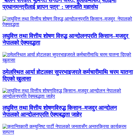
‘बालेन सरकार भूमिगत संगठन जस्तै, हुलाकमार्फत् पठाइयो
प्रधानमन्त्रीलाई ज्ञापन पत्र’ : जनजाति महासंघ
लघुवित्त तथा वित्तीय शोषण विरुद्ध आन्दोलनप्रति किसान–मजदुर
नेपालको ऐक्यवद्धता
ठमेलस्थित आर्या होटलका सुपरभाइजरले कर्मचारीमाथि चरम यातना
दिएको खुलासा
लघुवित्त तथा वित्तीय शोषणविरुद्ध किसान–मजदुर आन्दोलन
नेपालको आन्दोलनप्रति ऐक्यबद्धता जाहेर