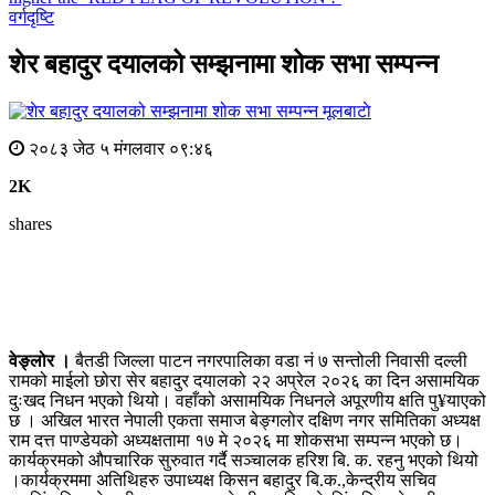
वर्गदृष्टि
शेर बहादुर दयालको सम्झनामा शोक सभा सम्पन्न
मूलबाटाे
२०८३ जेठ ५ मंगलवार ०९:४६
2K
shares
वेङ्लोर ।
बैतडी जिल्ला पाटन नगरपालिका वडा नं ७ सन्तोली निवासी दल्ली
रामको माईलो छोरा सेर बहादुर दयालको २२ अप्रेल २०२६ का दिन असामयिक
दुःखद निधन भएको थियो। वहाँको असामयिक निधनले अपूरणीय क्षति पु¥याएको
छ । अखिल भारत नेपाली एकता समाज बेङ्गलोर दक्षिण नगर समितिका अध्यक्ष
राम दत्त पाण्डेयको अध्यक्षतामा १७ मे २०२६ मा शोकसभा सम्पन्न भएको छ।
कार्यक्रमको औपचारिक सुरुवात गर्दै सञ्चालक हरिश बि. क. रहनु भएको थियो
।कार्यक्रममा अतिथिहरु उपाध्यक्ष किसन बहादुर बि.क.,केन्द्रीय सचिव