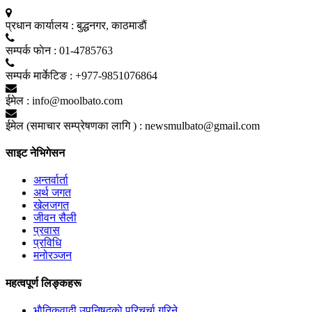
प्रधान कार्यालय :
बुद्धनगर, काठमाडाैं
सम्पर्क फाेन :
01-4785763
सम्पर्क मार्केटिङ :
+977-9851076864
ईमेल :
info@moolbato.com
ईमेल (समाचार सम्प्रेषणका लागि ) :
newsmulbato@gmail.com
साइट नेभिगेसन
अन्तर्वार्ता
अर्थ जगत
खेलजगत
जीवन सैली
प्रवास
प्रविधि
मनोरञ्जन
महत्वपूर्ण लिङ्कहरू
भाैतिकवादी उपनिषद्काे परिचर्चा गरिने