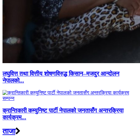
लघुवित्त तथा वित्तीय शोषणविरुद्ध किसान–मजदुर आन्दोलन
नेपालको...
क्रान्तिकारी कम्युनिष्ट पार्टी नेपालको जनतासँग अन्तरक्रिया
कार्यक्रम...
ताजा