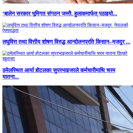
‘बालेन सरकार भूमिगत संगठन जस्तै, हुलाकमार्फत् पठाइयो...
लघुवित्त तथा वित्तीय शोषण विरुद्ध आन्दोलनप्रति किसान–मजदुर ...
ठमेलस्थित आर्या होटलका सुपरभाइजरले कर्मचारीमाथि चरम
यातना...