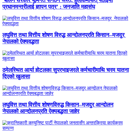
‘बालेन सरकार भूमिगत संगठन जस्तै, हुलाकमार्फत् पठाइयो
प्रधानमन्त्रीलाई ज्ञापन पत्र’ : जनजाति महासंघ
लघुवित्त तथा वित्तीय शोषण विरुद्ध आन्दोलनप्रति किसान–मजदुर
नेपालको ऐक्यवद्धता
ठमेलस्थित आर्या होटलका सुपरभाइजरले कर्मचारीमाथि चरम यातना
दिएको खुलासा
लघुवित्त तथा वित्तीय शोषणविरुद्ध किसान–मजदुर आन्दोलन
नेपालको आन्दोलनप्रति ऐक्यबद्धता जाहेर