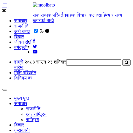
सकारात्मक परिवर्तनवाहक विचार, कला/साहित्य र सत्य
खवरको बाटाे
समाचार
राजनीति
अर्थ जगत
विचार
जीवन सैली
बर्गदृस्ती
हाम्राे
२०८३ साउन २३ शनिवार
बारेमा
मिति परिवर्तन
विनिमय दर
मुख्य पृष्ठ
समाचार
राजनीति
अन्तराष्ट्रिय
राष्ट्रिय
विचार
कुराकानी