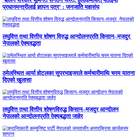
‘बालेन सरकार भूमिगत संगठन जस्तै, हुलाकमार्फत् पठाइयो
प्रधानमन्त्रीलाई ज्ञापन पत्र’ : जनजाति महासंघ
लघुवित्त तथा वित्तीय शोषण विरुद्ध आन्दोलनप्रति किसान–मजदुर
नेपालको ऐक्यवद्धता
ठमेलस्थित आर्या होटलका सुपरभाइजरले कर्मचारीमाथि चरम यातना
दिएको खुलासा
लघुवित्त तथा वित्तीय शोषणविरुद्ध किसान–मजदुर आन्दोलन
नेपालको आन्दोलनप्रति ऐक्यबद्धता जाहेर