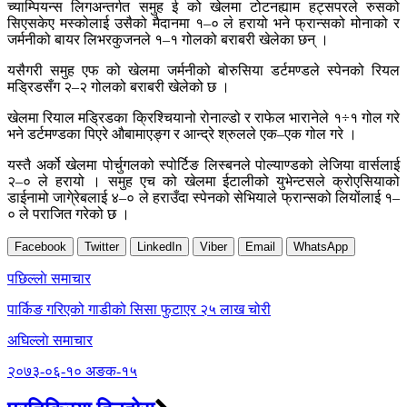
च्याम्पियन्स लिगअन्तर्गत समुह ई को खेलमा टोटनह्याम हट्सपरले रुसको
सिएसकेए मस्कोलाई उसैको मैदानमा १–० ले हरायो भने फ्रान्सको मोनाको र
जर्मनीको बायर लिभरकुजनले १–१ गोलको बराबरी खेलेका छन् ।
यसैगरी समुह एफ को खेलमा जर्मनीको बोरुसिया डर्टमण्डले स्पेनको रियल
मड्रिडसँग २–२ गोलको बराबरी खेलेको छ ।
खेलमा रियाल मड्रिडका क्रिश्चियानो रोनाल्डो र राफेल भारानेले १÷१ गोल गरे
भने डर्टमण्डका पिएरे औबामाएङ्ग र आन्द्रे श्रुलले एक–एक गोल गरे ।
यस्तै अर्को खेलमा पोर्चुगलको स्पोर्टिङ लिस्बनले पोल्याण्डको लेजिया वार्सलाई
२–० ले हरायो । समुह एच को खेलमा ईटालीको युभेन्टसले क्रोएसियाको
डाईनामो जागे्रेबलाई ४–० ले हराउँदा स्पेनको सेभियाले फ्रान्सको लियोंलाई १–
० ले पराजित गरेको छ ।
Facebook
Twitter
LinkedIn
Viber
Email
WhatsApp
Post
पछिल्लाे समाचार
navigation
पार्किङ गरिएको गाडीको सिसा फुटाएर २५ लाख चोरी
अघिल्लाे समाचार
२०७३-०६-१० अङक-१५