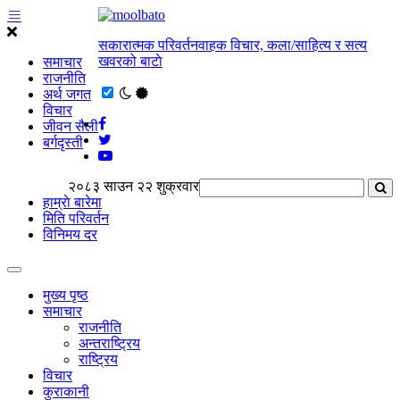
सकारात्मक परिवर्तनवाहक विचार, कला/साहित्य र सत्य
खवरको बाटाे
समाचार
राजनीति
अर्थ जगत
विचार
जीवन सैली
बर्गदृस्ती
२०८३ साउन २२ शुक्रवार
हाम्राे बारेमा
मिति परिवर्तन
विनिमय दर
मुख्य पृष्ठ
समाचार
राजनीति
अन्तराष्ट्रिय
राष्ट्रिय
विचार
कुराकानी