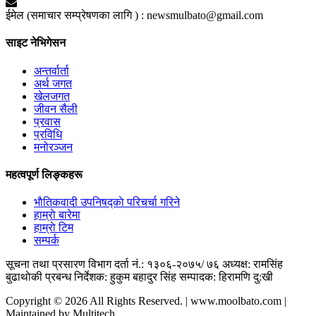
ईमेल (समाचार सम्प्रेषणका लागि ) :
newsmulbato@gmail.com
साइट नेभिगेसन
अन्तर्वार्ता
अर्थ जगत
खेलजगत
जीवन सैली
प्रवास
प्रविधि
मनोरञ्जन
महत्वपूर्ण लिङ्कहरू
भाैतिकवादी उपनिषद्काे परिचर्चा गरिने
हाम्राे बारेमा
हाम्राे टिम
सम्पर्क
सूचना तथा प्रसारण विभाग दर्ता नं.: १३०६-२०७५/ ७६
अध्यक्ष: रामसिंह
बुढाथाेकी
प्रबन्ध निर्देशक: हुकुम बहादुर सिंह
सम्पादक: हिरामणि दु:खी
Copyright © 2026 All Rights Reserved. | www.moolbato.com |
Maintained by Multitech