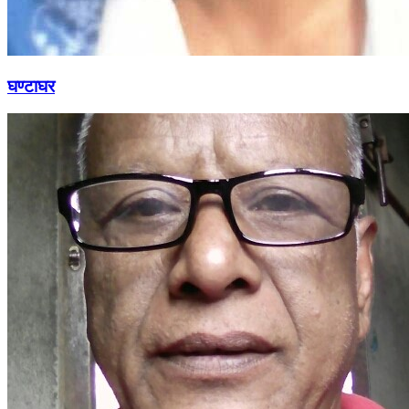
घण्टाघर