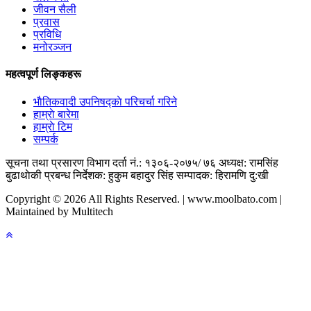
जीवन सैली
प्रवास
प्रविधि
मनोरञ्जन
महत्वपूर्ण लिङ्कहरू
भाैतिकवादी उपनिषद्काे परिचर्चा गरिने
हाम्राे बारेमा
हाम्राे टिम
सम्पर्क
सूचना तथा प्रसारण विभाग दर्ता नं.: १३०६-२०७५/ ७६
अध्यक्ष: रामसिंह
बुढाथाेकी
प्रबन्ध निर्देशक: हुकुम बहादुर सिंह
सम्पादक: हिरामणि दु:खी
Copyright © 2026 All Rights Reserved. | www.moolbato.com |
Maintained by Multitech