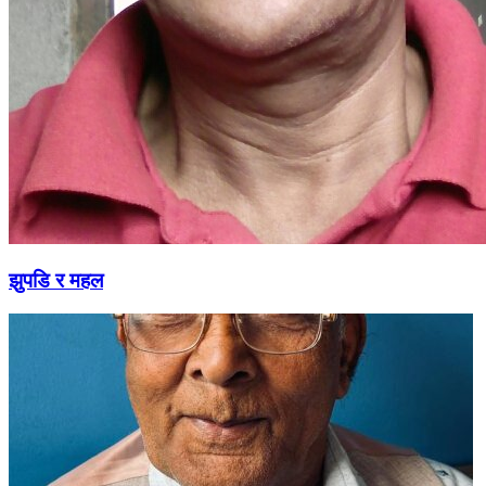
झुपडि र महल