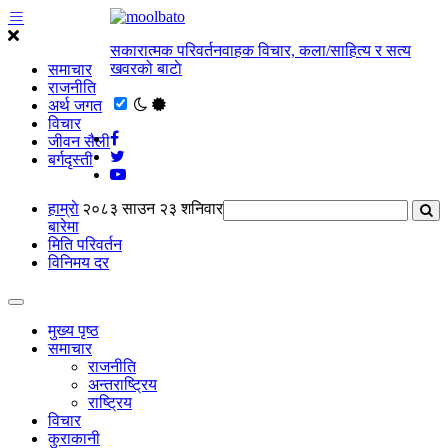
सकारात्मक परिवर्तनवाहक विचार, कला/साहित्य र सत्य
खवरको बाटाे
समाचार
राजनीति
अर्थ जगत
विचार
जीवन सैली
बर्गदृस्ती
हाम्राे
२०८३ साउन २३ शनिवार
बारेमा
मिति परिवर्तन
विनिमय दर
मुख्य पृष्ठ
समाचार
राजनीति
अन्तराष्ट्रिय
राष्ट्रिय
विचार
कुराकानी