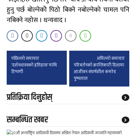
हुनु पर्छ बोल्नेकोे पिठो बिक्ने नबोल्नेको चामल पनि
नबिक्ने नहोस । धन्यवाद ।
Post
पछिल्लाे समाचार
अघिल्लाे समाचार
navigation
‘दर्शनशास्त्रको इतिहास’ माथि
परिबर्तनको क्रान्तिकारी दिशामा
टिप्पणी
आजीवन संघर्षशील कमरेड
पुष्पलाल
प्रतिक्रिया दिनुहोस्
सम्बन्धित खबर