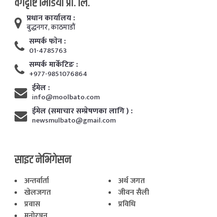
वर्गदृष्टि मिडिया प्रा. लि.
प्रधान कार्यालय :
बुद्धनगर, काठमाडाैं
सम्पर्क फाेन :
01-4785763
सम्पर्क मार्केटिङ :
+977-9851076864
ईमेल :
info@moolbato.com
ईमेल (समाचार सम्प्रेषणका लागि ) :
newsmulbato@gmail.com
साइट नेभिगेसन
अन्तर्वार्ता
अर्थ जगत
खेलजगत
जीवन सैली
प्रवास
प्रविधि
मनोरञ्जन