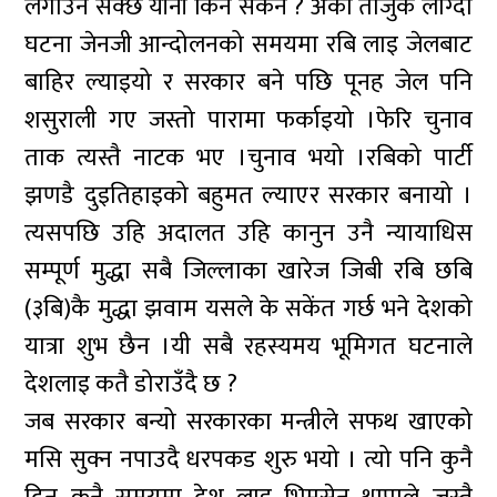
लगाउँन सक्छ यीनी किन सकेन ? अर्को ताजुक लाग्दो
घटना जेनजी आन्दोलनको समयमा रबि लाइ जेलबाट
बाहिर ल्याइयो र सरकार बने पछि पूनह जेल पनि
शसुराली गए जस्तो पारामा फर्काइयो ।फेरि चुनाव
ताक त्यस्तै नाटक भए ।चुनाव भयो ।रबिको पार्टी
झणडै दुइतिहाइको बहुमत ल्याएर सरकार बनायो ।
त्यसपछि उहि अदालत उहि कानुन उनै न्यायाधिस
सम्पूर्ण मुद्धा सबै जिल्लाका खारेज जिबी रबि छबि
(३बि)कै मुद्धा झवाम यसले के सकेंत गर्छ भने देशको
यात्रा शुभ छैन ।यी सबै रहस्यमय भूमिगत घटनाले
देशलाइ कतै डोराउँदै छ ?
जब सरकार बन्यो सरकारका मन्त्रीले सफथ खाएको
मसि सुक्न नपाउदै धरपकड शुरु भयो । त्यो पनि कुनै