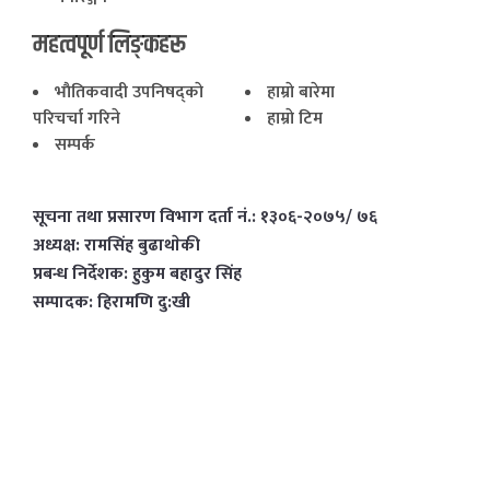
महत्वपूर्ण लिङ्कहरू
भाैतिकवादी उपनिषद्काे
हाम्राे बारेमा
परिचर्चा गरिने
हाम्राे टिम
सम्पर्क
सूचना तथा प्रसारण विभाग दर्ता नं.: १३०६-२०७५/ ७६
अध्यक्ष: रामसिंह बुढाथाेकी
प्रबन्ध निर्देशक: हुकुम बहादुर सिंह
सम्पादक: हिरामणि दु:खी