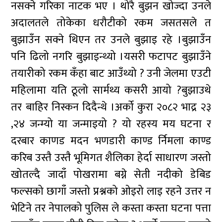
नसक्ने गरिका नाटक भए । थोरै बुझन खोज्दा उनले
अदालतले तोकेका धरौटीको रकम जसतसले त
बुझाउँन सक्ने थिएन तर उनले बुझाइ रहे ।बुझाउँन
पनि ढिलो नगरि बुझाइन्थ्यो ।यसरी फटापट बुझाउँने
तयारीको रकम कँहा बाट आउँथ्यो ? उनी जेलमा एउटी
महिलामा यति ठूलो सार्मथ्य कसरी आयो ?बुझाउथे
तर बाहिर निस्कन दिदैन्थे ।अर्को कुरा २०८२ भाद्र २३
,२४ जन्म्यो या जन्माइयो ? यो रहस्य मय घटना र
दरबार काणड मदन भणडारी काण्ड र्निमला काण्ड
करिब उस्तै उस्तै भूमिगत शैलिका हेर्दा साधारण जस्तो
खोतल्दै जादाँ पोखरामा बग्ने सेती नदीको डेबिड
फल्सको छागाँ जस्तो प्रश्नको ओइरो लाइ रहने उत्तर न
भेटिने तर नेपालको पुलिस ले कस्ता कस्ता घटना पत्ता