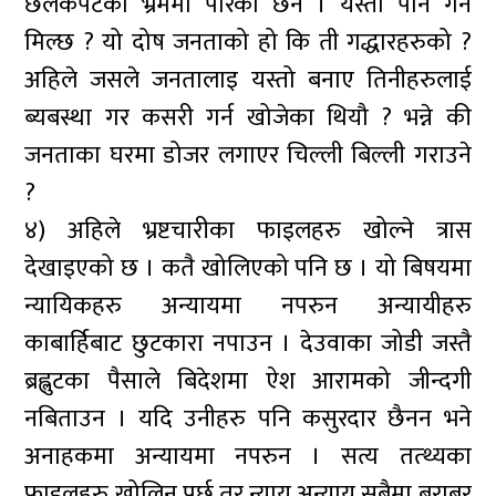
छलकपटका भ्रममा पारेका छन । यस्तो पनि गर्न
मिल्छ ? यो दोष जनताको हो कि ती गद्धारहरुको ?
अहिले जसले जनतालाइ यस्तो बनाए तिनीहरुलाई
ब्यबस्था गर कसरी गर्न खोजेका थियौ ? भन्ने की
जनताका घरमा डोजर लगाएर चिल्ली बिल्ली गराउने
?
४) अहिले भ्रष्टचारीका फाइलहरु खोल्ने त्रास
देखाइएको छ । कतै खोलिएको पनि छ । यो बिषयमा
न्यायिकहरु अन्यायमा नपरुन अन्यायीहरु
काबार्हिबाट छुटकारा नपाउन । देउवाका जोडी जस्तै
ब्रह्लुटका पैसाले बिदेशमा ऐश आरामको जीन्दगी
नबिताउन । यदि उनीहरु पनि कसुरदार छैनन भने
अनाहकमा अन्यायमा नपरुन । सत्य तत्थ्यका
फाइलहरु खोलिनु पर्छ तर न्याय अन्याय सबैमा बराबर