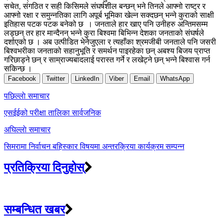
सचेत, संगठित र सही किसिमले संघर्षशील बन्छन् भने तिनले आफ्नो राष्ट्र र
आफ्नो रक्षा र समुन्नतिका लागि अपूर्ब भूमिका खेल्न सक्दछन् भन्ने कुराको साक्षी
इतिहास पटक पटक बनेको छ । जनताले हार खाए पनि उनीहरु अन्तिमसम्म
लड्छन् तर हार मान्दैनन् भन्ने कुरा बिश्वमा बिभिन्न देशका जनताको संघर्षले
दर्शाएको छ । अब उत्पीडित भेनेजुएला र त्यहाँका श्रमजीबी जनताले पनि जसरी
बिश्वभरीका जनताको सहानुभूति र समर्थन पाइरहेका छन् अबश्य बिजय प्राप्त
गरिछाड्ने छन् र साम्राज्यबादलाई परास्त गर्ने र लखेट्ने छन् भन्ने बिश्वास गर्न
सकिन्छ ।
Facebook
Twitter
LinkedIn
Viber
Email
WhatsApp
Post
पछिल्लाे समाचार
navigation
एसईईको परीक्षा तालिका सार्वजनिक
अघिल्लाे समाचार
सिमरामा निर्वाचन बहिस्कार विषयमा अन्तरक्रिया कार्यक्रम सम्पन्न
प्रतिक्रिया दिनुहोस्
सम्बन्धित खबर