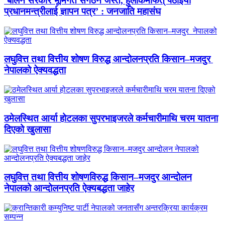
‘बालेन सरकार भूमिगत संगठन जस्तै, हुलाकमार्फत् पठाइयो
प्रधानमन्त्रीलाई ज्ञापन पत्र’ : जनजाति महासंघ
लघुवित्त तथा वित्तीय शोषण विरुद्ध आन्दोलनप्रति किसान–मजदुर
नेपालको ऐक्यवद्धता
ठमेलस्थित आर्या होटलका सुपरभाइजरले कर्मचारीमाथि चरम यातना
दिएको खुलासा
लघुवित्त तथा वित्तीय शोषणविरुद्ध किसान–मजदुर आन्दोलन
नेपालको आन्दोलनप्रति ऐक्यबद्धता जाहेर