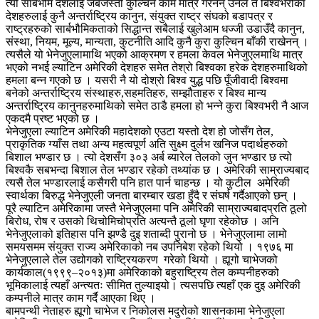
त्यो सार्बभौम देशलाई जबर्जस्ती कुल्चिने काम मात्र गरेनन् उनले त बिश्वभरीका
देशहरुलाई कुनै अन्तर्राष्ट्रिय कानुन, संयुक्त राष्ट्र संघको बडापत्र र
राष्ट्रहरुको सार्बभौमिकताको सिद्धान्त सबैलाई खुलेआम धज्जी उडाउँदै कानुन,
संस्था, नियम, मूल्य, मान्यता, कुटनीति आदि कुनै कुरा कुल्चिन बाँकी राखेनन् ।
त्यसैले यो भेनेजुएलामाथि भएको आक्रमण र हमला केवल भेनेजुएलमाथि मात्र
भएको नभई ल्याटिन अमेरिकी देशहरु समेत तेश्रो बिश्वका हरेक देशहरुमाथिको
हमला बन्न गएको छ । यसरी नै यो दोश्रो बिश्व युद्ध पछि पूँजीवादी बिश्वमा
बनेको अन्तर्राष्ट्रिय संस्थाहरु,सहमतिहरु, सम्झौताहरु र बिश्व मान्य
अन्तर्राष्ट्रिय कानुनहरुमाथिको समेत ठाडै हमला हो भन्ने कुरा बिश्वभरी नै आज
एकदमै प्रष्ट भएको छ ।
भेनेजुएला ल्याटिन अमेरिकी महादेशको एउटा यस्तो देश हो जोसँग तेल,
प्राकृतिक ग्याँस तथा अन्य महत्वपूर्ण अति सुक्ष्म दुर्लभ खनिज पदार्थहरुको
बिशाल भण्डार छ । त्यो देशसँग ३०३ अर्ब ब्यारेल तेलको जुन भण्डार छ त्यो
बिश्वकै सबभन्दा बिशाल तेल भण्डार रहेको तथ्यांक छ । अमेरिकी साम्राज्यबाद
त्यसै तेल भण्डारलाई कसैगरी पनि हात पार्न चाहन्छ । यो कुटील अमेरिकी
स्वार्थका बिरुद्ध भेनेजुएली जनता बारम्बार खडा हुँदै र संघर्ष गर्दैआएको छन् ।
पूरै ल्याटिन अमेरिकामा जस्तै भेनेजुएलमा पनि अमेरिकी साम्राज्यबादप्रति ठूलो
बिरोध, रोष र उसको थिचोमिचोप्रति अत्यन्तै ठूलो घृणा रहेकोछ । अनि
भेनेजुएलाको इतिहास पनि झण्डै दुइ शताब्दी पुरानो छ । भेनेजुएलामा लामो
समयसमम संयुक्त राज्य अमेरिकाको नब उपनिबेश रहेको थियो । १९७६ मा
भेनेजुएलाले तेल उद्योगको राष्ट्रियकरण गरेको थियो । ह्यूगो चाभेजको
कार्यकाल(१९९९–२०१३)मा अमेरिकाको बहुराष्ट्रिय तेल कम्पनीहरुको
भूमिकालाई त्यहाँ अन्त्यतः सीमित तुल्याइयो। त्यसपछि त्यहाँ एक दुइ अमेरिकी
कम्पनीले मात्र काम गर्दै आएका थिए ।
बामपन्थी नेताहरु ह्यूगो चाभेज र निकोलस मदुरोको शासनकामा भेनेजुएला