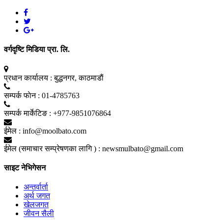
वर्गदृष्टि मिडिया प्रा. लि.
प्रधान कार्यालय :
बुद्धनगर, काठमाडाैं
सम्पर्क फाेन :
01-4785763
सम्पर्क मार्केटिङ :
+977-9851076864
ईमेल :
info@moolbato.com
ईमेल (समाचार सम्प्रेषणका लागि ) :
newsmulbato@gmail.com
साइट नेभिगेसन
अन्तर्वार्ता
अर्थ जगत
खेलजगत
जीवन सैली