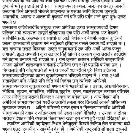
साम्राज्यबादी नब औपनिबेशिक हर्कतका यस्ता मिचाहा उद्दण्ड एकपछि अर्को
दुष्कार्य भने हुन छाडेका छैनन् । साम्राज्यबाद स्थल, जल, नभ सर्बत्र आफ्नो
कब्जामा लिने अगस्थी भोकले आक्रान्त छ यसका लागि बिश्वमा जुनसुकै
अमानबीय, अमान्य र आततायी दुष्कार्य गर्न पनि पछि पर्दैन भन्ने कुरा पुनः प्रष्ट
भएको छ ।
बास्तवमा जतिबेलादेखि संयुक्त राज्य अमेरिका एउटा साम्राज्यबादी देशमा
परिणत भयो त्यसयता सम्पूर्ण इतिहासमा एक पछि अर्को यस्ता अरु देशको
सार्बभौमिकता, अखण्डता र स्वाधीनतालाई निर्धक्क र बेशर्मीकासाथ कुल्चिने
काला हमलाकारी कुकृत्य गर्न नचुकेको इतिहास यसले कायम गर्दै आएको छ ।
यस क्रममा उसले बिश्वका राष्ट्र समुदायलाई एक पछि अर्को अनेक फत्तुर
लगाउने, झूटा तथ्यहीन कुरा उठाएर निहुँ खोज्ने र असत्य कुरा उरालेर हस्तक्षेप
गर्ने बहाना बनाउने गर्दै आएको छ । यस कुरामा बर्तमान अमेरिकी राष्ट्रपतिले
आफ्ना पूर्बबर्ती शासकहरु सबैलाई उछिनेका छन् र धेरै पछाडि पारेका छन् ।
बिगतलाई पनि कोट्याउने हो भने त २०औं शताब्दीको पूरै बिश्व इतिहास
साम्राज्यबादीहरुको काला कुकर्महरुबाट भरिएको पाइन्छ नै । यता २१औं
शताब्दीका पनि अहिले पनि जति बर्ष बितेका छन् त्यत्तिकै अमेरिकी
साम्राज्यबादका कुकृत्यहरुको गणना पनि भइरहेको छ । इराक, अफगानिस्तान,
लीबिया, सुडान, सोमालिय, सीरिया,यूक्रेन, ईरान, प्यालेस्टाइन लगायत यतिखेर
आएर भेनेजुएला यसको शिकार र आक्रान्त बनेका छन् । अन्य देशमा पनि
अमेरिकी साम्राज्यबादले यस्तै आततायी हमला गरेर तिनलाई आफ्नो अधिनस्थ
तुल्याउन उद्यत छ । अहिले पछिल्लो पटक इरान र ग्रिनल्याण्डमाथि अमेरिकी
साम्राज्यबाले दबाब र अतिक्रमण गर्न उद्यत भएको देखिदैछ । उसका नाटोका
नातेदार देशहरु पनि त्यसको खिलाफमा खडा हुन बाध्य हुदै गएको देखिएको छ ।
ल्याटिन अमेरिकी महादेशमा स्थित भेनेजुएला बिश्वमै खनिज तेल सबैभन्दा बढी
भएको एउटा स्वाधीन र सार्बभौम देश हो । अमेरिकी राष्ट्रपति डोनाल्ड ट्रम्पले