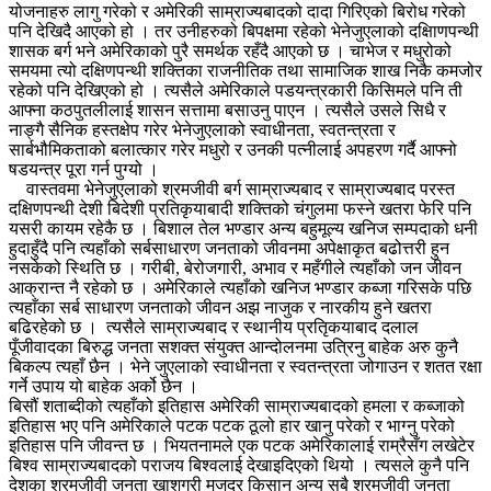
योजनाहरु लागु गरेको र अमेरिकी साम्राज्यबादको दादा गिरिएको बिरोध गरेको
पनि देखिदै आएको हो । तर उनीहरुको बिपक्षमा रहेको भेनेजुएलाको दक्षिाणपन्थी
शासक बर्ग भने अमेरिकाको पुरै समर्थक रहँदै आएको छ । चाभेज र मधुरोको
समयमा त्यो दक्षिणपन्थी शक्तिका राजनीतिक तथा सामाजिक शाख निकै कमजोर
रहेको पनि देखिएको हो । त्यसैले अमेरिकाले पडयन्त्रकारी किसिमले पनि ती
आफ्ना कठपुतलीलाई शासन सत्तामा बसाउनु पाएन । त्यसैले उसले सिधै र
नाङ्गै सैनिक हस्तक्षेप गरेर भेनेजुएलाको स्वाधीनता, स्वतन्त्रता र
सार्बभौमिकताको बलात्कार गरेर मधुरो र उनकी पत्नीलाई अपहरण गर्दै आफ्नो
षडयन्त्र पूरा गर्न पुग्यो ।
वास्तवमा भेनेजुएलाको श्रमजीवी बर्ग साम्राज्यबाद र साम्राज्यबाद परस्त
दक्षिणपन्थी देशी बिदेशी प्रतिकृयाबादी शक्तिको चंगुलमा फस्ने खतरा फेरि पनि
यसरी कायम रहेकै छ । बिशाल तेल भण्डार अन्य बहुमूल्य खनिज सम्पदाको धनी
हुदाहुँदै पनि त्यहाँको सर्बसाधारण जनताको जीवनमा अपेक्षाकृत बढोत्तरी हुन
नसकेको स्थिति छ । गरीबी, बेरोजगारी, अभाव र महँगीले त्यहाँको जन जीवन
आक्रान्त नै रहेको छ । अमेरिकाले त्यहाँको खनिज भण्डार कब्जा गरिसके पछि
त्यहाँका सर्ब साधारण जनताको जीवन अझ नाजुक र नारकीय हुने खतरा
बढिरहेको छ । त्यसैले साम्राज्यबाद र स्थानीय प्रतिृकयाबाद दलाल
पूँजीवादका बिरुद्ध जनता सशक्त संयुक्त आन्दोलनमा उत्रिनु बाहेक अरु कुनै
बिकल्प त्यहाँ छैन । भेने जुएलाको स्वाधीनता र स्वतन्त्रता जोगाउन र शतत रक्षा
गर्ने उपाय यो बाहेक अर्को छैन ।
बिसौं शताब्दीको त्यहाँको इतिहास अमेरिकी साम्राज्यबादको हमला र कब्जाको
इतिहास भए पनि अमेरिकाले पटक पटक ठूलो हार खानु परेको र भाग्नु परेको
इतिहास पनि जीवन्त छ । भियतनामले एक पटक अमेरिकालाई राम्रैसँग लखेटेर
बिश्व साम्राज्यबादको पराजय बिश्वलाई देखाइदिएको थियो । त्यसले कुनै पनि
देशका श्रमजीवी जनता खाशगरी मजदुर किसान अन्य सबै श्रमजीवी जनता