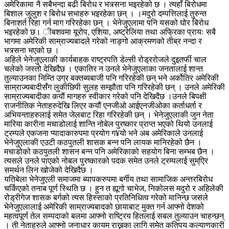
अमेरिकामा नै सबैभन्दा बढी बिरोध र भत्र्सना भइरहेको छ । त्यहाँ बिरोधमा
बिशाल जुलुश र बिरोध सभाहरु भइरहेका छन् । ।मदुरो दम्पत्तिलाई तुरुन्त
बिनाशर्त रिहा गर्न माग गरिरहेका छन् । भेनेजुएलामा पनि यसको घोर बिरोध
भइरहेको छ। ीबशवमा यूरोप, एशिया, अष्ट्रेलिया तथा अफ्रिका प्रायः सबै
भागमा अमेरिकी साम्राज्यबादले गरेको नाङ्गो आक्रमणको तीब्र नन्दा र
भत्र्सना भएको छ ।
अहिले भेनेजुएलाकी कार्यबाहक राष्ट्रपति डेल्सी रोड्ररोजले दुइतर्फी चाल
चलेको जस्तो देखिदैछ । एकातिर न उनले भेनेजुएलाका जनतालाई शान्त
तुल्याउनका निम्ति उग्र बक्तब्यबाजी पनि गरिरहेकी छन् भने अर्कोतिर अमेरिकी
साम्राज्यबादीसँग लुकीछिपी सुलह सम्झौता पनि गरिरहेकी छन् । उनले अमेरिकी
साम्राज्यबादीका कयौं मागहरु स्वीकार गरेको पनि देखिदैछ ।उनले बिपक्षी
राजनीतिक नेताहरुदेखि लिएर कयौं एनजीओ आईएनजीओका कर्ताधर्ता र
अभियन्ताहरुलाई समेत जेलबाट रिहा गरिरहेकी छन् । भेनेजुएलाकी जुन नेता
मारिया कारीना मचाडोलाई शान्ति नोबेल पुरष्कार प्राप्त भएको थियो उनलाई
ट्रम्पले एकजना प्यादाकारुपमा प्रयोग ग¥यो भने अब अमेरिकाले उनलाई
भेनेजुएलाकी एउटी कठपुतली शासक बन्न पनि लायक मानिरहेको छैन ।
मचाडोको कठपुतली शासन बन्न पनि अमेरिकाको सहयोग बिना सम्भब छैन ।
त्यसले उनले पाएको नोबल पुरष्कारको पदक समेत उनले ट्रम्पलाई सुम्एिर
समर्थन लिन खोजेको देखिदैछ ।
यतिबेला भेनेजुएली समाजमा ब्यापकरुपमा बर्गीय तथा सामाजिक अन्तरबिरोध
चर्किएको तनाब पूर्ण स्थिति छ । हुन त ह्यूगो चाभेज, निकोलस मदुरो र अहिलेकी
रोड्रीगेज शासक बर्गको त्यस हिस्साको प्रतिनिधित्व गरेको मानिन्छ जसले
भेनेजुएलालाई अमेरिकी साम्राज्यबादको छायाबाट मुक्त गर्न आफ्नो देशको
महत्वपूर्ण तेल सम्पदाको बलमा आफ्नो राष्ट्रिय हितलाई सबल तुल्याउन चाहन्छन्
। ती नेताहरुले आफ्नो जनाधार कायम राख्नका लागि समेत कतिपय कल्याणकारी