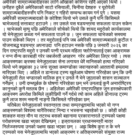
अमेरिकी साम्राज्यबादीहरका लागि आँखाको कसिंगर रहँदै आएको थियो ।
उनीहरु दुबैले अमेरिकाकोे साटो रसियाली, चिनीया देशहरु र यूरोपेली
साम्राज्यबादीहरुसँग पनि निकट र गहिरो सम्वन्ध कायम गर्न पुगे । यसमा
अमेरिकी साम्राज्यबादको के कोशिश थियो भने उसले कुनै पनि किसिमले
चाभेजलाई सत्ताबाट हटाउने । तर उसले यस षडयन्त्रमा सफलता पाउन सकेन
। चाभेजको मृत्यु पछि अमेरिकाले सोचेको थियो कि शायद मदुरोको कार्यकालमा
यो भेनेजुएला कब्जा गर्न सफलता पाउने छ । जुन सफलता चाभेजको समयमा
पाउन सकेको थिएन । तर मदुरोलाई पनि जब अमेरिकी साम्राज्यबादले कुटील र
योजनाबद्ध षडयन्त्र अपनाउदा पनि हटाउन नसके पछि ३ जनवरी २०२६ का
दिन राष्ट्रपति मदुरो र उनकी पत्नी प्रथम महिला फ्लोरेन्सलाई एका आक्रामक
र नग्न सैन्य कारबाही गरेर जबर्जस्ती अपहरण गरेर अमेरिका लिएर गयो । त्यस
आक्रमणका क्रममा भेनेजुएलाका सेना लगायत धेरै मानिसको हत्या गरिएको
थियो भने क्यूबाका ३२ जना सुरक्षा कमाण्डोका जवानहरुको आततायी हमलामा
मारिएका थिए । अहिले त डानाल्ड ट्रम्प खुलेआम घोषणा गरिरहेका छन् कि उनी
भेनेजुएली तेल भण्डारको मालिक हुन् र उनले नै भेने जुएलाको शासन सञ्चालन
गर्नेछन् । उनी दम्भपूर्बक के घोषणा गरिरहेका छन् भने उनलाई कुनै अन्तर्राष्ट्रिय
कानुनको कुनै मतलब छैन । अहिलेका अमेरिकी राष्ट्रपतिहरु जुन हस्तक्षेपकारी
आक्रमण अपरोक्ष किमिले लुकीछिपी गर्ने गर्दथे त्यो काम अहिले डोनाल्ड ट्रम्प
कुनै लाज शरम नमानी नाङ्गो किसिमले गरिरहेका छन्
यतिबेला भेनेजुएलाको स्वतन्त्रता तथा सम्प्रभूतामाथि भएको यो नग्न
आक्रमणको बिश्वमा चारैतिरबाट निन्दा र भत्र्सना भइरहेको छ । कोही कोही
शाकहरु मात्र मौन या तटस्थ बसको बहानामा प्रकारान्तरले ट्रम्पको पक्षमा
परोक्षरुपमा खडा भएका देखिन्छन् । इज्रायलका प्रधानमन्त्री मात्र
निर्लज्जरुपमा उनको पक्षमा खडा भएका छन् । अझ बिशेष कुरा त के भने
ट्रम्पको यस भेनेजुएलामाथि भएको आक्रमण र अतिक्रमणको संयुक्त राज्य