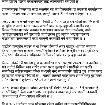
समेत ज्ञापन पत्रमा प्रधानमन्त्रीलाई ध्यानाकर्षण गराएको छ ।
ज्ञापनपत्रमा जिल्लाका सातै स्थानीय तह एंव जिल्लास्थित सरकारी कार्यालयमा
भएका भष्ट्राचारमा संम्लग्नलाई कानुनी कारवाही गर्न माग गरिएको छ ।
२०८२ असार ५ गते भष्ट्राचार बिरोधी अभियान उद्घाटन गरेको क्रान्तिकारी
कम्युनिस्ट पार्टी नेपाल नवलपरासीले ज्ञापनपत्र बुझाउदै स्थानीय तह र
जिल्लास्थित मालपोत कार्यालय,यातायत ब्यवस्था सेवा कार्यालय, नापी
कार्यालयलगायत सबै सरकारी कार्यालयमा हुदै आएका भष्ट्राचारजन्य
गतिबिधिमा संम्लग्नलाई कडा कानुनी कारवाही गर्न माग गरेको छ ।
पार्टीको केन्द्रीय सदस्य तथा जिल्ला ईन्चार्ज क्षेत्र बहादुर थापाको नेतृत्वमा
जिल्ला प्रशासन कार्यालय परासी पुगेको बैकल्पिक केन्द्रीय सदस्य एवं जिल्ला
सेक्रेटरी रवि पाण्डेय सहितको टोलीले सो ज्ञापन पत्र बुझाएको हो ।
जिल्ला सेक्रेटरी पाण्डेय द्वारा हस्ताक्षरित ज्ञापन पत्रमा २०८१ साल कार्तिक ६
गते पार्टीले बिभिन्न माग राखेर ज्ञापन पत्र बुझाएको र पार्टीको माग प्रति
सम्बन्धित सरोकारवाला गम्भिर नभएको भन्दै ध्यानाकर्षण सहित पुनः ज्ञापन पत्र
बुझाइएको उल्लेख गरिएको छ । गतबर्ष सातवटै पालिकामा ज्ञापन पत्र बुझाएको
समेत जिल्ला सेक्रेटरी पाण्डेयले जानकारी गराउनुभयो ।
जनता करको चेपुवामा रहेको उल्लेख गर्दै दोहोरो तेहेरो कर नीतिले जनतालाई
सास्ती दिएको बेला सवारी साधनमा ईम्बोस्ड नम्बर राख्ने राष्ट्रघाती जनघाती
काम तत्काल रोक्न आग्रह गरिएको छ ।
बि.स.२०४६ पछिका उच्च ओहदामा रहेको व्यक्ति तथा जनप्रतिनिधिहरुका