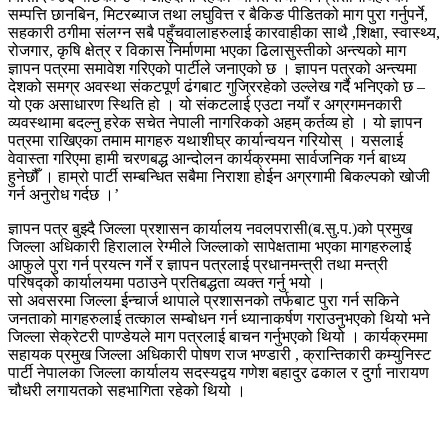
सम्पत्ति छानबिन, मिटरब्याज तथा लघुवित्त र बैकिङ पीडितको माग पुरा गर्नुपर्ने,
सहकारी ठगीमा संलग्न सबै पहुँचवालाहरुलाई कारवाहीका साथै ,शिक्षा, स्वास्थ्य,
रोजगार, कृषि क्षेत्र र विकास निर्माणमा भएका ढिलासुस्तीको अन्त्यको माग
ज्ञापन पत्रमा समावेश गरिएको पार्टीले जनाएको छ । ज्ञापन पत्रको अन्त्यमा
देशको समग्र अवस्था संकटपूर्ण ढंगबाट गुज्रिरहेको उल्लेख गर्दै भनिएको छ –
यो एक असाधारण स्थिति हो । यो संकटलाई एउटा नयाँ र अग्रगमनकारी
व्यवस्थामा बदल्नु हरेक सचेत नेपाली नागरिकको अहम् कर्तव्य हो । यो ज्ञापन
पत्रमा राखिएका तमाम मागहरु यथाशीघ्र कार्यान्वयन गरियोस् । यसलाई
वेवास्ता गरिएमा हामी चरणबद्ध आन्दोलन कार्यक्रममा सार्वजनिक गर्न बाध्य
हुनेछौँ । हाम्रो पार्टी सम्बन्धित सबैमा निराशा होईन अग्रगामी बिकल्पको खोजी
गर्न अनुरोध गर्दछ ।’
ज्ञापन पत्र बुझ्दै जिल्ला प्रशासन कार्यालय नवलपरासी(ब.सु.प.)को प्रमुख
जिल्ला अधिकारी हिरालाल रेग्मीले जिल्लाको सापेक्षतामा भएका मागहरुलाई
आफुले पुरा गर्न प्रयत्न गर्ने र ज्ञापन पत्रलाई प्रधानमन्त्री तथा मन्त्री
परिषद्को कार्यालयमा पठाउने प्रतिबद्धता व्यक्त गर्नु भयो ।
सो अवसरमा जिल्ला ईन्चार्ज थापाले प्रशासनको तर्फबाट पुरा गर्न सकिने
जनताको मागहरुलाई तत्काल सम्बोधन गर्न ध्यानाकर्षण गराउनुभएको थियो भने
जिल्ला सेक्रेटरी पाण्डेयले माग पत्रलाई बाचन गर्नुभएको थियो । कार्यक्रममा
सहायक प्रमुख जिल्ला अधिकारी पोषण राज भण्डारी , क्रान्तिकारी कम्युनिस्ट
पार्टी नेपालका जिल्ला कार्यालय सदस्यद्वय गणेश बहादुर ढकाल र दुर्गा नारायण
चौधरी लगायतको सहभागिता रहेको थियो ।