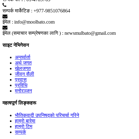
सम्पर्क मार्केटिङ :
+977-9851076864
ईमेल :
info@moolbato.com
ईमेल (समाचार सम्प्रेषणका लागि ) :
newsmulbato@gmail.com
साइट नेभिगेसन
अन्तर्वार्ता
अर्थ जगत
खेलजगत
जीवन सैली
प्रवास
प्रविधि
मनोरञ्जन
महत्वपूर्ण लिङ्कहरू
भाैतिकवादी उपनिषद्काे परिचर्चा गरिने
हाम्राे बारेमा
हाम्राे टिम
सम्पर्क