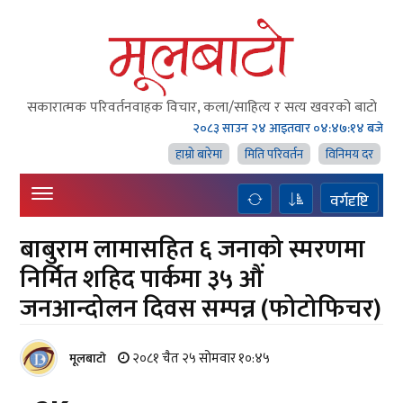
सकारात्मक परिवर्तनवाहक विचार, कला/साहित्य र सत्य खवरको बाटाे
२०८३ साउन २४ आइतवार
०४:४७:१५ बजे
हाम्राे बारेमा
मिति परिवर्तन
विनिमय दर
वर्गदृष्टि
बाबुराम लामासहित ६ जनाको स्मरणमा
निर्मित शहिद पार्कमा ३५ औं
जनआन्दोलन दिवस सम्पन्न (फोटोफिचर)
२०८१ चैत २५ सोमवार १०:४५
मूलबाटाे