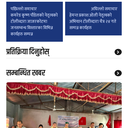
Post
पछिल्लाे समाचार
अघिल्लाे समाचार
navigation
कमरेड कृष्ण पौडेलको नेतृत्वको
हेमन्त प्रकाश ओली नेतृत्वको
टोलीव्दारा जाजरकोटमा
अभियान टोलीव्दारा चैत्र २४ गते
जनसम्वन्ध विस्तारका विभिन्न
सम्पन्न कार्यहरु
कार्यहरु सम्पन्न
प्रतिक्रिया दिनुहोस्
सम्बन्धित खबर