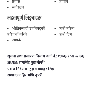
प्रवास
प्रविधि
मनोरञ्जन
महत्वपूर्ण लिङ्कहरू
भाैतिकवादी उपनिषद्काे
हाम्राे बारेमा
परिचर्चा गरिने
हाम्राे टिम
सम्पर्क
सूचना तथा प्रसारण विभाग दर्ता नं.: १३०६-२०७५/ ७६
अध्यक्ष: रामसिंह बुढाथाेकी
प्रबन्ध निर्देशक: हुकुम बहादुर सिंह
सम्पादक: हिरामणि दु:खी