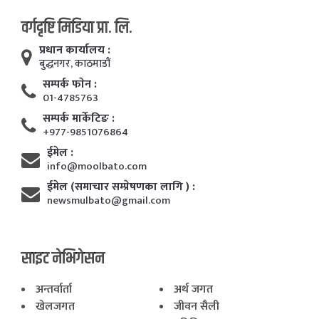
वर्गदृष्टि मिडिया प्रा. लि.
प्रधान कार्यालय :
बुद्धनगर, काठमाडाैं
सम्पर्क फाेन :
01-4785763
सम्पर्क मार्केटिङ :
+977-9851076864
ईमेल :
info@moolbato.com
ईमेल (समाचार सम्प्रेषणका लागि ) :
newsmulbato@gmail.com
साइट नेभिगेसन
अन्तर्वार्ता
अर्थ जगत
खेलजगत
जीवन सैली