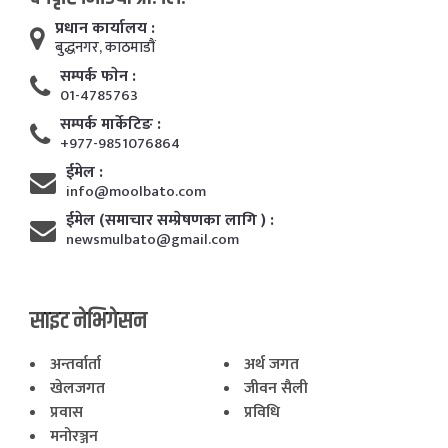
प्रधान कार्यालय :
बुद्धनगर, काठमाडाैं
सम्पर्क फाेन :
01-4785763
सम्पर्क मार्केटिङ :
+977-9851076864
ईमेल :
info@moolbato.com
ईमेल (समाचार सम्प्रेषणका लागि ) :
newsmulbato@gmail.com
साइट नेभिगेसन
अन्तर्वार्ता
अर्थ जगत
खेलजगत
जीवन सैली
प्रवास
प्रविधि
मनोरञ्जन