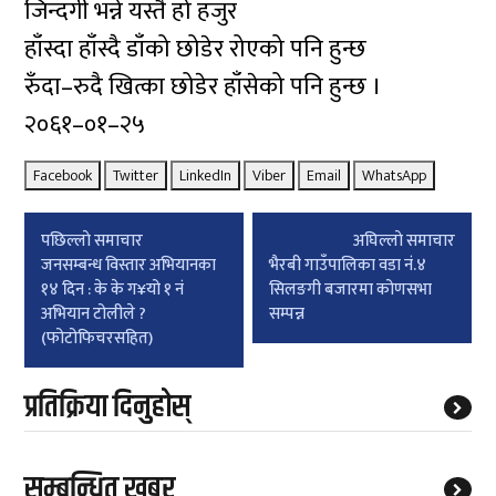
जिन्दगी भन्ने यस्तै हो हजुर
हाँस्दा हाँस्दै डाँको छोडेर रोएको पनि हुन्छ
रुँदा–रुदै खित्का छोडेर हाँसेको पनि हुन्छ ।
२०६१–०१–२५
Facebook
Twitter
LinkedIn
Viber
Email
WhatsApp
Post
पछिल्लाे समाचार
अघिल्लाे समाचार
navigation
जनसम्बन्ध विस्तार अभियानका
भैरबी गाउँपालिका वडा नं.४
१४ दिन : के के ग¥यो १ नं
सिलङगी बजारमा कोणसभा
अभियान टोलीले ?
सम्पन्न
(फोटोफिचरसहित)
प्रतिक्रिया दिनुहोस्
सम्बन्धित खबर