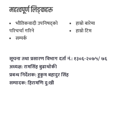
महत्वपूर्ण लिङ्कहरू
भाैतिकवादी उपनिषद्काे
हाम्राे बारेमा
परिचर्चा गरिने
हाम्राे टिम
सम्पर्क
सूचना तथा प्रसारण विभाग दर्ता नं.: १३०६-२०७५/ ७६
अध्यक्ष: रामसिंह बुढाथाेकी
प्रबन्ध निर्देशक: हुकुम बहादुर सिंह
सम्पादक: हिरामणि दु:खी