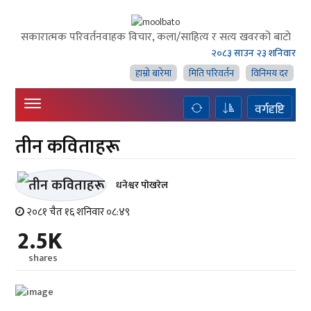
सकारात्मक परिवर्तनवाहक विचार, कला/साहित्य र सत्य खवरको बाटाे
२०८३ साउन २३ शनिवार
हाम्राे बारेमा
मिति परिवर्तन
विनिमय दर
वर्गदृष्टि
तीन कविताहरू
धनेश्वर पाेखरेल
२०८१ चैत १६ शनिवार ०८:४९
2.5K
shares