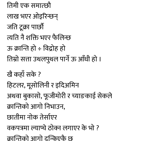
तिमी एक समात्छौ
लाख भएर ओइरिन्छन्
जति टूक्रा पार्छौ
त्यति नै शक्ति भएर फैलिन्छ
ऊ क्रान्ति हो ÷ विद्रोह हो
तिम्रो सत्ता उथलपुथल पार्ने ऊ आँधी हो ।
खै कहाँ सके ?
हिटलर, मूसोलिनी र इदिअमिन
अथवा बुकासो, फूजीमोरी र च्याङकाई सेकले
क्रान्तिको आगो निभाउन,
छातीमा नोक तेर्साएर
वकपत्रमा ल्याप्चे ठोक्न लगाएर के भो ?
क्रान्तिको आगो दन्किएकै छ