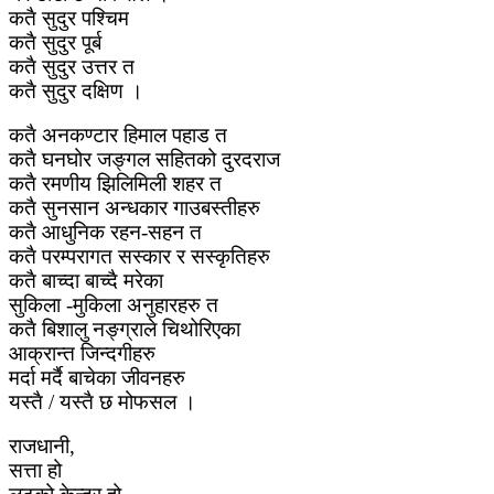
कतै सुदुर पश्चिम
कतै सुदुर पूर्ब
कतै सुदुर उत्तर त
कतै सुदुर दक्षिण ।
कतै अनकण्टार हिमाल पहाड त
कतै घनघोर जङ्गल सहितको दुरदराज
कतै रमणीय झिलिमिली शहर त
कतै सुनसान अन्धकार गाउबस्तीहरु
कतै आधुनिक रहन-सहन त
कतै परम्परागत सस्कार र सस्कृतिहरु
कतै बाच्दा बाच्दै मरेका
सुकिला -मुकिला अनुहारहरु त
कतै बिशालु नङ्ग्राले चिथोरिएका
आक्रान्त जिन्दगीहरु
मर्दा मर्दै बाचेका जीवनहरु
यस्तै / यस्तै छ मोफसल ।
राजधानी,
सत्ता हो