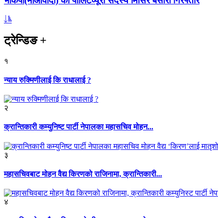
भाकपा(माओवादी) का पोलिटव्यूरो सदस्य मिसिर बेसारा गिरफ्तार
ट्रेन्डिङ
+
१
न्याय रुक्मिणीलाई कि राधालाई ?
२
क्रान्तिकारी कम्युनिष्ट पार्टी नेपालका महासचिव मोहन...
३
महासचिवबाट मोहन वैद्य किरणको राजिनामा, क्रान्तिकारी...
४