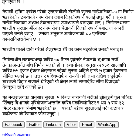
पुर्‍याएको
छ
।
नेपाली
भूमिमा
प्रवेश
गरेको
एसएसबीको
टोलीले
सुस्ता
गाउँपालिका
–
५
मा
निर्माण
भइरहेको
तटबन्धको
काम
रोक्न
दबाब
दिएको
स्थानीयलाई
उधृत
गर्दै
।
सुस्ता
गाउँपालिकाका
अध्यक्ष
टेकनारायण
उपाध्यायले
बताएका
छन्
।
निर्माणस्थलमा
भारतीय
सुरक्षाकर्मी
आएर
काम
रोक्न
चेतावनी
दिएको
स्थानीयबाट
जानकारी
पाएको
उनले
बताए
।
उनका
अनुसार
आयोजनाको
८०
प्रतिशत
काम
सकिइसकेको
छ
।
भारतीय
पक्षले
दाबी
गरेको
क्षेत्रभन्दा
धेरै
वर
काम
भइरहेको
उनको
भनाइ
छ
।
निर्माणाधीन
तटबन्धभन्दा
करिब
५०
मिटर
पूर्वतर्फ
नेपालकै
भूभागमा
नयाँ
ठेक्काअन्तर्गत
बाँध
निर्माण
भएको
हो
।
स्थानीयका
अनुसार
२०३०
सालअघि
करिब
७५
हजार
हेक्टर
क्षेत्रफल
रहेको
सुस्ता
अहिले
झन्डै
७
हजार
हेक्टरमा
सीमित
भएको
छ
।
उत्तर
र
पश्चिमतर्फ
नारायणी
नदी
तथा
दक्षिण
र
पूर्वतर्फ
भारतको
बिहार
राज्यले
घेरिएको
यो
क्षेत्र
लामो
समयदेखि
सीमा
विवादको
केन्द्रमा
रहँदै
आएको
छ
।
गृह
मन्त्रालयका
अनुसार
सुस्ता
–
५
स्थित
नारायणी
नदीको
झोलुङ्गे
पुल
नजिक
सिँचाइ
विभागको
परियोजनाअन्तर्गत
करिब
एक
किलोमिटर
र
थप
१
सय
३२
मिटर
तटबन्ध
निर्माण
भइरहेको
छ
।
यसको
उद्देश्य
सुस्तालाई
नदी
कटान
र
बाढीजन्य
जोखिमबाट
जोगाउनु
हो
।
Facebook
Twitter
LinkedIn
Viber
Email
WhatsApp
पछिल्लाे समाचार