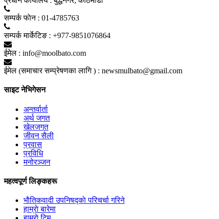
प्रधान कार्यालय :
बुद्धनगर, काठमाडाैं
सम्पर्क फाेन :
01-4785763
सम्पर्क मार्केटिङ :
+977-9851076864
ईमेल :
info@moolbato.com
ईमेल (समाचार सम्प्रेषणका लागि ) :
newsmulbato@gmail.com
साइट नेभिगेसन
अन्तर्वार्ता
अर्थ जगत
खेलजगत
जीवन सैली
प्रवास
प्रविधि
मनोरञ्जन
महत्वपूर्ण लिङ्कहरू
भाैतिकवादी उपनिषद्काे परिचर्चा गरिने
हाम्राे बारेमा
हाम्राे टिम