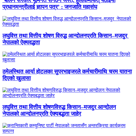
‘बालेन सरकार भूमिगत संगठन जस्तै, हुलाकमार्फत् पठाइयो
प्रधानमन्त्रीलाई ज्ञापन पत्र’ : जनजाति महासंघ
लघुवित्त तथा वित्तीय शोषण विरुद्ध आन्दोलनप्रति किसान–मजदुर
नेपालको ऐक्यवद्धता
ठमेलस्थित आर्या होटलका सुपरभाइजरले कर्मचारीमाथि चरम यातना
दिएको खुलासा
लघुवित्त तथा वित्तीय शोषणविरुद्ध किसान–मजदुर आन्दोलन
नेपालको आन्दोलनप्रति ऐक्यबद्धता जाहेर