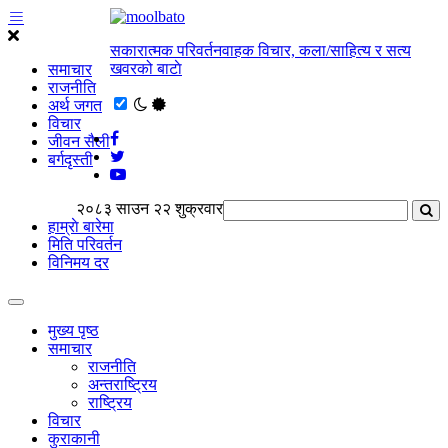
सकारात्मक परिवर्तनवाहक विचार, कला/साहित्य र सत्य
खवरको बाटाे
समाचार
राजनीति
अर्थ जगत
विचार
जीवन सैली
बर्गदृस्ती
२०८३ साउन २२ शुक्रवार
हाम्राे बारेमा
मिति परिवर्तन
विनिमय दर
मुख्य पृष्ठ
समाचार
राजनीति
अन्तराष्ट्रिय
राष्ट्रिय
विचार
कुराकानी