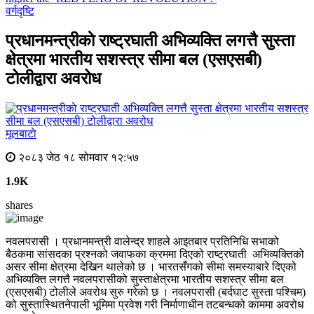
वर्गदृष्टि
प्रधानमन्त्रीकाे राष्ट्रघाती अभिव्यक्ति लगत्तै सुस्ता
क्षेत्रमा भारतीय सशस्त्र सीमा बल (एसएसबी)
टोलीद्वारा अवरोध
मूलबाटाे
२०८३ जेठ १८ सोमवार १२:५७
1.9K
shares
नवलपरासी
।
प्रधानमन्त्री
वालेन्द्र
शाहले
आइतबार
प्रतिनिधि
सभाको
बैठकमा
सांसदका
प्रश्नको
जवाफका
क्रममा
दिएको
राष्ट्रघाती
अभिव्यक्तिको
असर
सीमा
क्षेत्रमा
देखिन
थालेको
छ
।
भारतसँगको
सीमा
समस्याबारे
दिएको
अभिव्यक्ति
लगत्तै
नवलपरासीको
सुस्ता
क्षेत्रमा
भारतीय
सशस्त्र
सीमा
बल
(
एसएसबी
)
टोलीले
अवरोध
सुरु
गरेको
छ
।
नवलपरासी
(
बर्दघाट
सुस्ता
पश्चिम
)
को
सुस्तास्थित
नेपाली
भूमिमा
प्रवेश
गरी
निर्माणाधीन
तटबन्धको
काममा
अवरोध