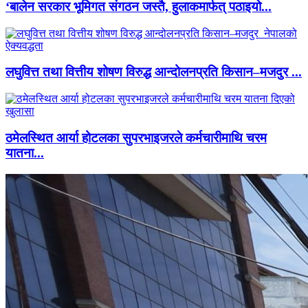
‘बालेन सरकार भूमिगत संगठन जस्तै, हुलाकमार्फत् पठाइयो...
लघुवित्त तथा वित्तीय शोषण विरुद्ध आन्दोलनप्रति किसान–मजदुर ...
ठमेलस्थित आर्या होटलका सुपरभाइजरले कर्मचारीमाथि चरम
यातना...