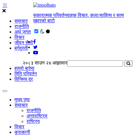
सकारात्मक परिवर्तनवाहक विचार, कला/साहित्य र सत्य
खवरको बाटाे
समाचार
राजनीति
अर्थ जगत
विचार
जीवन सैली
बर्गदृस्ती
२०८३ साउन २४ आइतवार
हाम्राे बारेमा
मिति परिवर्तन
विनिमय दर
मुख्य पृष्ठ
समाचार
राजनीति
अन्तराष्ट्रिय
राष्ट्रिय
विचार
कुराकानी