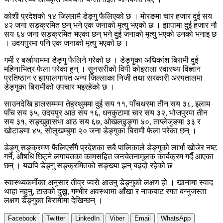
कोशी प्रदेशको १४ जिल्लामै डेङ्गु फैलिएको छ । मोरङमा चार हजार दुई सय
४२ जना सङ्क्रमित छन् भने एक जनाको मृत्यु भएको छ । झापामा दुई हजार नौ
सय ६४ जना सङ्क्रमित भएका छन् भने दुई जनाको मृत्यु भएको उनको भनाइ छ
। उदयपुरमा पनि एक जनाको मृत्यु भएको छ ।
गर्मी र बर्खायाममा डेङ्गु फैलिने गरेको छ । डेङ्गुका अधिकांश बिरामी दुई
महिनाभित्र फेला परेका हुन् । सुनसरीको विपी कोइराला स्वास्थ्य विज्ञान
प्रतिष्ठान र झापालगायत अन्य जिल्लाका निजी तथा सरकारी अस्पतालमा
डेङ्गुका बिरामीको उपचार भइरहेको छ ।
साउनदेखि हालसम्ममा तेह्रथुममा दुई सय ११, पाँचथरमा तीन सय ३८, इलाम
पाँच सय ३५, उदयपुर आठ सय १६, धनकुटामा चार सय ३२, भोजपुरमा तीन
सय ३१, सङ्खुवासभा आठ सय ६७, ओखलढुङ्गा ४०, ताप्लेजुङमा ३३ र
खोटाङमा ४५, सोलुखम्बुमा २० जना डेङ्गुका बिरामी फेला परेका छन् ।
डेङ्गु सङ्क्रमण फैलिएसँगै प्रदेशका सबै पालिकाले डेङ्गुको लार्भा खोजेर नष्ट
गर्ने, औषधि छिट्ने लगायतका कामसहित जनचेतनामूलक कार्यक्रम गर्दै आएका
छन् । यद्यपि डेङ्गु सङ्क्रमितको सङ्ख्या झन् बढ्दो रहेको छ
स्वास्थ्यकर्मीका अनुसार तीव्र ज्वरो आउनु डेङ्गुको लक्षण हो । खानामा स्वाद
थाहा नहुनु, टाउको दुख्नु, गम्भीर अवस्थामा आँखा र नाकबाट रगत बग्नुजस्ता
लक्षण डेङ्गुका बिरामीमा देखिन्छन् ।
Facebook
Twitter
LinkedIn
Viber
Email
WhatsApp