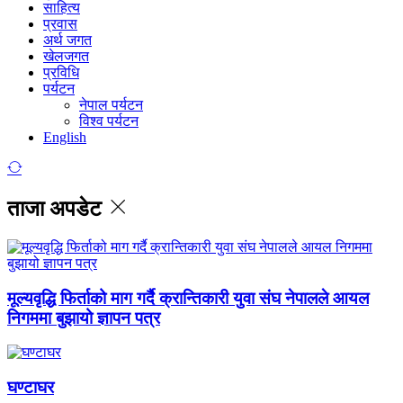
साहित्य
प्रवास
अर्थ जगत
खेलजगत
प्रविधि
पर्यटन
नेपाल पर्यटन
विश्व पर्यटन
English
ताजा अपडेट
मूल्यवृद्धि फिर्ताको माग गर्दै क्रान्तिकारी युवा संघ नेपालले आयल
निगममा बुझायो ज्ञापन पत्र
घण्टाघर