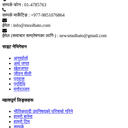
सम्पर्क फाेन :
01-4785763
सम्पर्क मार्केटिङ :
+977-9851076864
ईमेल :
info@moolbato.com
ईमेल (समाचार सम्प्रेषणका लागि ) :
newsmulbato@gmail.com
साइट नेभिगेसन
अन्तर्वार्ता
अर्थ जगत
खेलजगत
जीवन सैली
प्रवास
प्रविधि
मनोरञ्जन
महत्वपूर्ण लिङ्कहरू
भाैतिकवादी उपनिषद्काे परिचर्चा गरिने
हाम्राे बारेमा
हाम्राे टिम
सम्पर्क