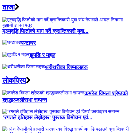
ताजा
मूल्यवृद्धि फिर्ताको माग गर्दै क्रान्तिकारी युवा...
घण्टाघर
झुपडि र महल
थरीथरीका जिम्मालहरू
लाेकप्रिय
कमरेड विमला श्रेष्ठको
श्रद्धाञ्जलीसभा सम्पन्न
‘रगतले इतिहास लेख्नेहरू’ पुस्तक विमोचन एवं...