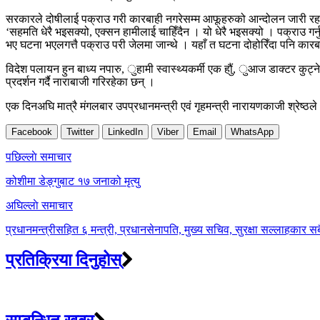
सरकारले दोषीलाई पक्राउ गरी कारबाही नगरेसम्म आफूहरुको आन्दोलन जारी रहने 
‘सहमति धेरै भइसक्यो, एक्सन हामीलाई चाहिँदैन । यो धेरै भइसक्यो । पक्राउ गर्नुस
भए घटना भएलगत्तै पक्राउ परी जेलमा जान्थे । यहाँ त घटना दोहोरिँदा पनि कारबाह
विदेश पलायन हुन बाध्य नपारु, ुहामी स्वास्थ्यकर्मी एक हौुं, ुआज डाक्टर कुट
प्रदर्शन गर्दै नाराबाजी गरिरहेका छन् ।
एक दिनअघि मात्रै मंगलबार उपप्रधानमन्त्री एवं गृहमन्त्री नारायणकाजी श्रेष्
Facebook
Twitter
LinkedIn
Viber
Email
WhatsApp
Post
पछिल्लाे समाचार
navigation
कोशीमा डेङ्गुबाट १७ जनाको मृत्यु
अघिल्लाे समाचार
प्रधानमन्त्रीसहित ६ मन्त्री, प्रधानसेनापति, मुख्य सचिव, सुरक्षा सल्लाहकार 
प्रतिक्रिया दिनुहोस्