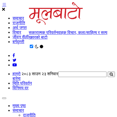
समाचार
राजनीति
अर्थ जगत
विचार
सकारात्मक परिवर्तनवाहक विचार, कला/साहित्य र सत्य
जीवन सैली
खवरको बाटाे
बर्गदृस्ती
हाम्राे
२०८३ साउन २३ शनिवार
बारेमा
मिति परिवर्तन
विनिमय दर
मुख्य पृष्ठ
समाचार
राजनीति