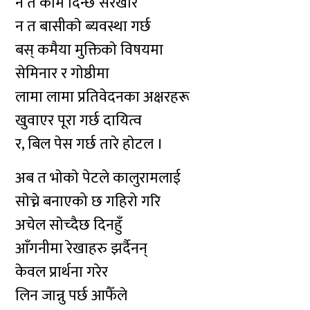
न त काम दिन्छ सरखार
न त बासीकाे ब्यवस्था गर्छ
बस् कमैया मुक्तिकाे विषयमा
सेमिनार र गाेष्ठीमा
लामा लामा प्रतिवेदनका अक्षरहरू
खुवाएर पूरा गर्छ दायित्व
र, बिल पेस गर्छ तारे हाेटल ।
अब त भाेकाे पेटले कालुरामलाई
साेच्ने बनाएको छ गहिरो गरि
अचेल साेच्दैछ दिनहुँ
आँगनीमा रेखाहरु झर्दैनन्
केवल प्रार्थना गरेर
लिन जान्नु पर्छ आफैँले