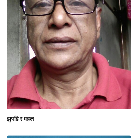
झुपडि र महल