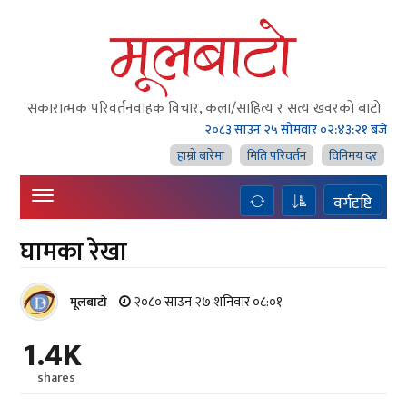
सकारात्मक परिवर्तनवाहक विचार, कला/साहित्य र सत्य खवरको बाटाे
२०८३ साउन २५ सोमवार
०२:४३:२२ बजे
हाम्राे बारेमा
मिति परिवर्तन
विनिमय दर
वर्गदृष्टि
घामका रेखा
२०८० साउन २७ शनिवार ०८:०१
मूलबाटाे
1.4K
shares