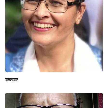
घण्टाघर