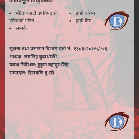
महत्वपूर्ण लिङ्कहरू
भाैतिकवादी उपनिषद्काे
हाम्राे बारेमा
परिचर्चा गरिने
हाम्राे टिम
सम्पर्क
सूचना तथा प्रसारण विभाग दर्ता नं.: १३०६-२०७५/ ७६
अध्यक्ष: रामसिंह बुढाथाेकी
प्रबन्ध निर्देशक: हुकुम बहादुर सिंह
सम्पादक: हिरामणि दु:खी