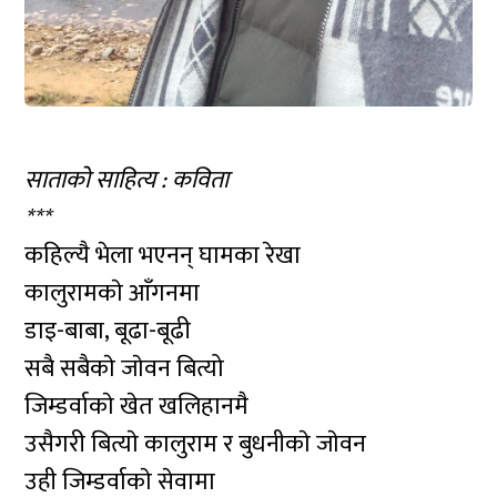
साताको साहित्य : कविता
***
कहिल्यै भेला भएनन् घामका रेखा
कालुरामकाे आँगनमा
डाइ-बाबा, बूढा-बूढी
सबै सबैकाे जाेवन बित्यो
जिम्डर्वाकाे खेत खलिहानमै
उसैगरी बित्याे कालुराम र बुधनीकाे जाेवन
उही जिम्डर्वाकाे सेवामा