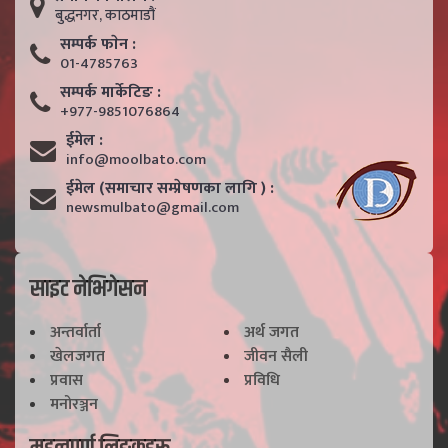
बुद्धनगर, काठमाडाैं
सम्पर्क फाेन :
01-4785763
सम्पर्क मार्केटिङ :
+977-9851076864
ईमेल :
info@moolbato.com
ईमेल (समाचार सम्प्रेषणका लागि ) :
newsmulbato@gmail.com
साइट नेभिगेसन
अन्तर्वार्ता
अर्थ जगत
खेलजगत
जीवन सैली
प्रवास
प्रविधि
मनोरञ्जन