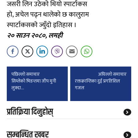
जसरी लिन उठेको थियाे स्पार्टाकस
हाे, अचेल पढ्न थालेको छ कालुराम
स्पार्टाकसकाे ज्युँदाे इतिहास ।
२० साउन २०८०, लमही
Post
पछिल्लाे समाचार
अघिल्लाे समाचार
navigation
सिम्लेको भिडन्तमा जीप मुनी
रक्तक्रान्तिका दुई प्रगतिशिल
लुक्दा…
गजल
प्रतिक्रिया दिनुहोस्
सम्बन्धित खबर