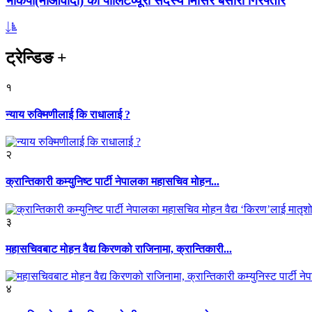
भाकपा(माओवादी) का पोलिटव्यूरो सदस्य मिसिर बेसारा गिरफ्तार
ट्रेन्डिङ
+
१
न्याय रुक्मिणीलाई कि राधालाई ?
२
क्रान्तिकारी कम्युनिष्ट पार्टी नेपालका महासचिव मोहन...
३
महासचिवबाट मोहन वैद्य किरणको राजिनामा, क्रान्तिकारी...
४