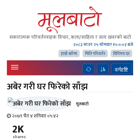
सकारात्मक परिवर्तनवाहक विचार, कला/साहित्य र सत्य खवरको बाटाे
२०८३ साउन २५ सोमवार
१०:०:०४ बजे
हाम्राे बारेमा
मिति परिवर्तन
विनिमय दर
वर्गदृष्टि
अबेर गरी घर फिरेको साँझ
मूलबाटाे
२०७९ चैत ४ शनिवार ०५:४२
2K
shares