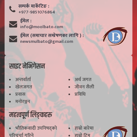
सम्पर्क मार्केटिङ :
+977-9851076864
ईमेल :
info@moolbato.com
ईमेल (समाचार सम्प्रेषणका लागि ) :
newsmulbato@gmail.com
साइट नेभिगेसन
अन्तर्वार्ता
अर्थ जगत
खेलजगत
जीवन सैली
प्रवास
प्रविधि
मनोरञ्जन
महत्वपूर्ण लिङ्कहरू
भाैतिकवादी उपनिषद्काे
हाम्राे बारेमा
परिचर्चा गरिने
हाम्राे टिम