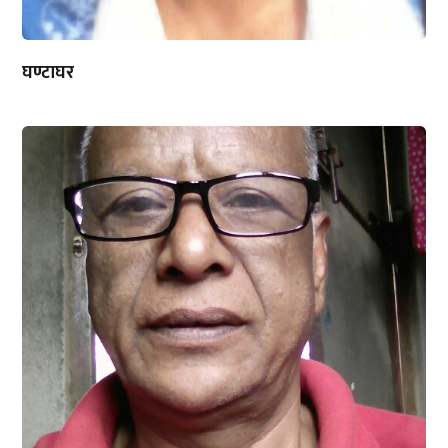
घण्टाघर