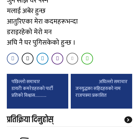
जुन साँझ घर पस्न
मलाई अबेर हुन्छ
आतुरिएका मेरा कदमहरूभन्दा
डराइरहेको मेरो मन
अघि नै घर पुगिसकेको हुन्छ ।
Post
पछिल्लाे समाचार
अघिल्लाे समाचार
navigation
डायरीः कमरेडहरुको पार्टी
जनयुद्धका सहिदहरुको नाम
प्रतिको विश्वास………..
राजपत्रमा प्रकाशित
प्रतिक्रिया दिनुहोस्