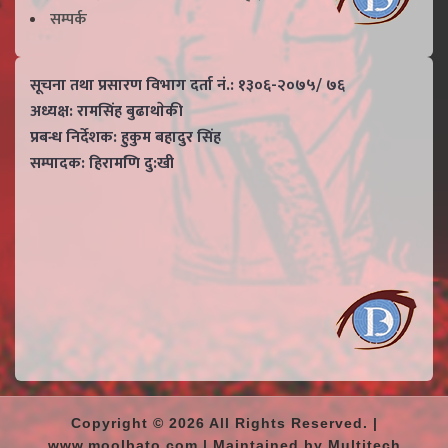
सम्पर्क
सूचना तथा प्रसारण विभाग दर्ता नं.: १३०६-२०७५/ ७६
अध्यक्ष: रामसिंह बुढाथाेकी
प्रबन्ध निर्देशक: हुकुम बहादुर सिंह
सम्पादक: हिरामणि दु:खी
Copyright © 2026 All Rights Reserved. |
www.moolbato.com | Maintained by Multitech