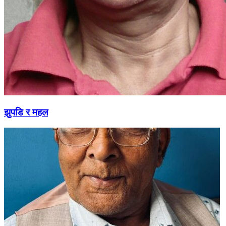
झुपडि र महल