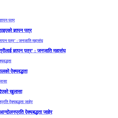
ठाइएको ज्ञापन पत्र
त्रीलाई ज्ञापन पत्र’ : जनजाति महासंघ
ालको ऐक्यवद्धता
दिएको खुलासा
न्दोलनप्रति ऐक्यबद्धता जाहेर