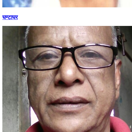
घण्टाघर