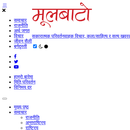
समाचार
राजनीति
अर्थ जगत
विचार
सकारात्मक परिवर्तनवाहक विचार, कला/साहित्य र सत्य खवरक
जीवन सैली
बर्गदृस्ती
हाम्राे बारेमा
मिति परिवर्तन
विनिमय दर
मुख्य पृष्ठ
समाचार
राजनीति
अन्तराष्ट्रिय
राष्ट्रिय