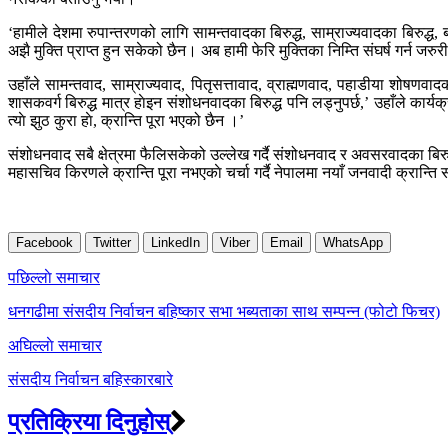
‘हामीले देशमा रुपान्तरणको लागि सामन्तवादका बिरुद्ध, साम्राज्यवादका बिरुद्ध, 
अझै मुक्ति प्राप्त हुन सकेको छैन। अब हामी फेरि मुक्तिका निम्ति संघर्ष गर्न जरु
उहाँले सामन्तवाद, साम्राज्यवाद, पितृसत्तावाद, व्राह्मणवाद, पहाडीया शोषणवाद
शासकवर्ग बिरुद्ध मात्र हाेइन संशोधनवादका बिरुद्ध पनि लड्नुपर्छ,’ उहाँले कार
त्याे झुठ कुरा हाे, क्रान्ति पूरा भएको छैन ।’
संशोधनवाद सबै क्षेत्रमा फैलिसकेको उल्लेख गर्दै संशोधनवाद र अवसरवादका बिरुद
महासचिव किरणले क्रान्ति पूरा नभएकाे चर्चा गर्दै नेपालमा नयाँ जनवादी क्रान्ति सम
Facebook
Twitter
LinkedIn
Viber
Email
WhatsApp
Post
पछिल्लाे समाचार
navigation
धनगढीमा संसदीय निर्वाचन बहिष्कार सभा भब्यताका साथ सम्पन्न (फोटो फिचर)
अघिल्लाे समाचार
संसदीय निर्वाचन बहिस्कारबारे
प्रतिक्रिया दिनुहोस्