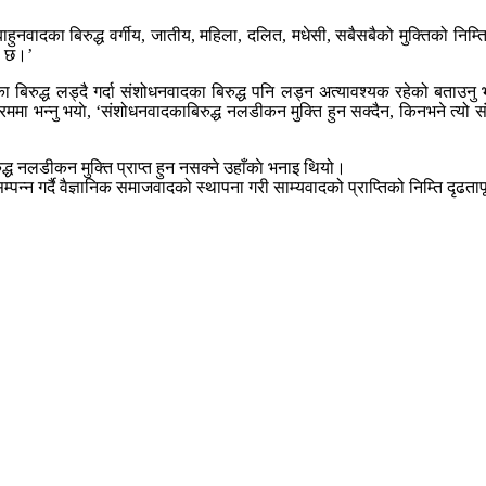
बाहुनवादका बिरुद्ध वर्गीय, जातीय, महिला, दलित, मधेसी, सबैसबैको मुक्तिको निम्ति 
री छ।’
का बिरुद्ध लड्दै गर्दा संशोधनवादका बिरुद्ध पनि लड्न अत्यावश्यक रहेको बताउनु 
्यक्रममा भन्नु भयाे, ‘संशोधनवादकाबिरुद्ध नलडीकन मुक्ति हुन सक्दैन, किनभने त्य
्ध नलडीकन मुक्ति प्राप्त हुन नसक्ने उहाँकाे भनाइ थियो।
्पन्न गर्दै वैज्ञानिक समाजवादको स्थापना गरी साम्यवादको प्राप्तिको निम्ति दृढतापूर