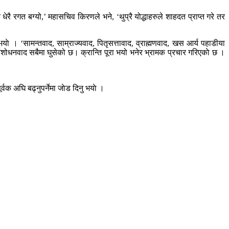
धेरै रगत बग्यो,’ महासचिव किरणले भने, ‘थुप्रै योद्धाहरुले शाहदत प्राप्त गरे तर
भयाे । ‘सामन्तवाद, साम्राज्यवाद, पितृसत्तावाद, व्राह्मणवाद, खस आर्य पहाडीया
ो संशोधनवाद सबैमा घुसेको छ। क्रान्ति पूरा भयो भनेर भ्रामक प्रचार गरिएकाे छ ।
्वक अघि बढ्नुपर्नेमा जाेड दिनु भयाे ।