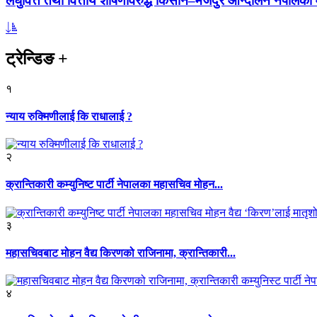
लघुवित्त तथा वित्तीय शोषणविरुद्ध किसान–मजदुर आन्दोलन नेपालको आ
ट्रेन्डिङ
+
१
न्याय रुक्मिणीलाई कि राधालाई ?
२
क्रान्तिकारी कम्युनिष्ट पार्टी नेपालका महासचिव मोहन...
३
महासचिवबाट मोहन वैद्य किरणको राजिनामा, क्रान्तिकारी...
४