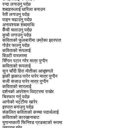
रन्दा लगाउनु पर्दछ
शब्दहरूलाई धारिला बनाउन
रेती लगाउनु पर्दछ
पाइन चढाउनु पर्दछ
अनावश्यक शब्दमाथि
कैँची चलाउनु पर्दछ
कुचो लगाउनु पर्दछ
कविताको फुलबारीमा उम्रेका झारपात
गोडेर फाल्नु पर्दछ
कविताको रूपलाई
बिउटी पारलरमा
सिँगार पटार गरेर मात्र पुग्दैन
कविताको रूपलाई
सुन चाँदी हिरा मोतीका आभूषणले
झकी झकाउ पारेर पारेर मात्र पुग्दैन
सजी सजाउ पारेर मात्र पुग्दैन
कविताक‍ो सारलाई
दर्शनको अपरेशन थिएटरमा राखेर
चिरफार गर्नु पर्दछ
आगोको भट्टीमा खारेर
इस्पात बनाउनु पर्दछ
संकलित कविताको कच्चा पदार्थलाई
कविताको कारखानाबाट
युगान्तकारी फिनिश्ड प्रडक्टको रूपमा
उत्पादन गरेर