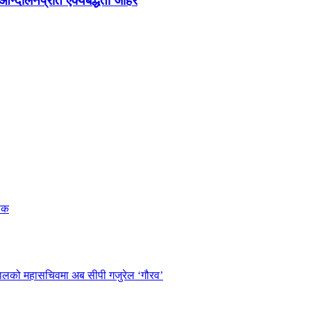
न्दोलनप्रति ऐक्यबद्धता जाहेर