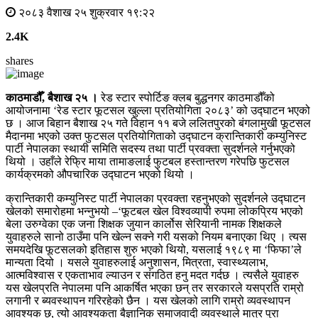
२०८३ वैशाख २५ शुक्रवार १९:२२
2.4K
shares
काठमाडौँ, बैशाख २५ ।
रेड स्टार स्पोर्टिङ क्लब बुद्धनगर काठमाडौँको
आयोजनामा ‘रेड स्टार फूटसल खुल्ला प्रतियोगिता २०८३’ को उद्घाटन भएको
छ । आज बिहान बैशाख २५ गते विहान ११ बजे ललितपुरको बंगलामुखी फूटसल
मैदानमा भएको उक्त फुटसल प्रतियोगिताको उद्घाटन क्रान्तिकारी कम्युनिस्ट
पार्टी नेपालका स्थायी समिति सदस्य तथा पार्टी प्रवक्ता सुदर्शनले गर्नुभएको
थियो । उहाँले रेफ्रि माया तामाङलाई फुटबल हस्तान्तरण गरेपछि फुटसल
कार्यक्रमको औपचारिक उद्घाटन भएको थियो ।
क्रान्तिकारी कम्युनिस्ट पार्टी नेपालका प्रवक्ता रहनुभएको सुदर्शनले उद्घाटन
खेलको समारोहमा भन्नुभयो –‘फूटबल खेल विश्वव्यापी रुपमा लोकप्रिय भएको
बेला उरुग्वेका एक जना शिक्षक जुयान कार्लोस सेरियानी नामक शिक्षकले
युवाहरुले सानो ठाउँमा पनि खेल्न सक्ने गरी यसको नियम बनाएका थिए । त्यस
समयदेखि फूटसलको इतिहास शुरु भएको थियो, यसलाई १९८९ मा ‘फिफा’ले
मान्यता दियो । यसले युवाहरुलाई अनुशासन, मित्रता, स्वास्थ्यलाभ,
आत्मविश्वास र एकताभाव ल्याउन र संगठित हनु मदत गर्दछ । त्यसैले युवाहरु
यस खेलप्रति नेपालमा पनि आकर्षित भएका छन् तर सरकारले यसप्रति राम्रो
लगानी र ब्यवस्थापन गरिरहेको छैन । यस खेलको लागि राम्रो व्यवस्थापन
आवश्यक छ, त्यो आवश्यकता बैज्ञानिक समाजवादी व्यवस्थाले मात्र पुरा