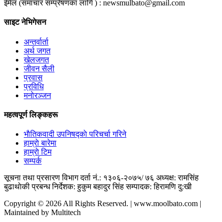
ईमेल (समाचार सम्प्रेषणका लागि ) :
newsmulbato@gmail.com
साइट नेभिगेसन
अन्तर्वार्ता
अर्थ जगत
खेलजगत
जीवन सैली
प्रवास
प्रविधि
मनोरञ्जन
महत्वपूर्ण लिङ्कहरू
भाैतिकवादी उपनिषद्काे परिचर्चा गरिने
हाम्राे बारेमा
हाम्राे टिम
सम्पर्क
सूचना तथा प्रसारण विभाग दर्ता नं.: १३०६-२०७५/ ७६
अध्यक्ष: रामसिंह
बुढाथाेकी
प्रबन्ध निर्देशक: हुकुम बहादुर सिंह
सम्पादक: हिरामणि दु:खी
Copyright © 2026 All Rights Reserved. | www.moolbato.com |
Maintained by Multitech