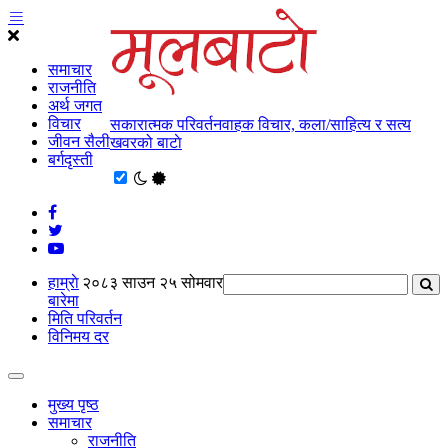
समाचार
राजनीति
अर्थ जगत
विचार
सकारात्मक परिवर्तनवाहक विचार, कला/साहित्य र सत्य
जीवन सैली
खवरको बाटाे
बर्गदृस्ती
हाम्राे
२०८३ साउन २५ सोमवार
बारेमा
मिति परिवर्तन
विनिमय दर
मुख्य पृष्ठ
समाचार
राजनीति