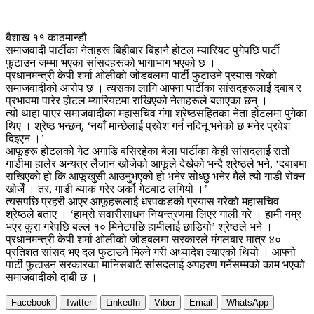
बैशाख ११ काठमान्डौ
समाजवादी पार्टीका नेताहरू बिहीबार बिहानै होटल म्यारियट पुगेपछि पार्टी
फुटाउन जम्मा भएका सांसदहरूको भागाभाग भएको छ ।
प्रधानमन्त्री केपी शर्मा ओलीको जोडबलमा पार्टी फुटाउने प्रयास गरेको
समाजवादीको आरोप छ । त्यसका लागि आफ्ना पार्टीका सांसदहरूलाई दबाब र
प्रभावमा पारेर होटल म्यारियटमा राखिएको नेताहरूले बताएका छन् ।
त्यो थाहा पाएर समाजवादीका महासचिव गंगा श्रेष्ठसहितका नेता होटलमा पुगेका
थिए । श्रेष्ठ भन्छन्, ‘नयाँ मान्छेलाई प्रवेश गर्न नदिनू भनेको छ भनेर प्रवेश
दिइएन ।’
आफूहरू होटलको गेट अगाडि बसिरहेका बेला पार्टीका केही सांसदलाई रातो
गाडीमा हालेर अन्यत्र लैजान खोजेको आफूले देखेको भन्दै श्रेष्ठले भने, ‘दबाबमा
राखिएको हो कि आफूखुसी आउनुभएको हो भनेर सोध्छु भनेर मैले त्यो गाडी रोक्न
खोजेँ । तर, गाडी ब्याक गरेर अर्को गेटबाट लगियो ।’
त्यसपछि प्रहरी आएर आफूहरूलाई धरपकडको प्रयास गरेको महासचिव
श्रेष्ठले बताए । ‘हाम्रो सवारीसाधन नियन्त्रणमा लिएर गाली गरे । हामी नम्र
भएर कुरा गरेपछि बल्ल १० मिनेटपछि हामीलाई छाडियो’ श्रेष्ठले भने ।
प्रधानमन्त्री केपी शर्मा ओलीको जोडबलमा सरकारले मंगलबार मात्र ४०
प्रतिशत सांसद भए दल फुटाउने मिल्ने गरी अध्यादेश ल्याएको थियो । आफ्नो
पार्टी फुटाउन सरकारका मानिसबाटै सांसदलाई अपहरण गर्नेसम्मको काम भएको
समाजवादीको दाबी छ ।
Facebook
Twitter
LinkedIn
Viber
Email
WhatsApp