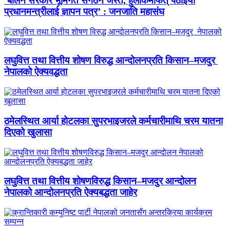
‘बालेन सरकार भूमिगत संगठन जस्तै, हुलाकमार्फत् पठाइयो
प्रधानमन्त्रीलाई ज्ञापन पत्र’ : जनजाति महासंघ
लघुवित्त तथा वित्तीय शोषण विरुद्ध आन्दोलनप्रति किसान–मजदुर
नेपालको ऐक्यवद्धता
ठमेलस्थित आर्या होटलका सुपरभाइजरले कर्मचारीमाथि चरम यातना
दिएको खुलासा
लघुवित्त तथा वित्तीय शोषणविरुद्ध किसान–मजदुर आन्दोलन
नेपालको आन्दोलनप्रति ऐक्यबद्धता जाहेर