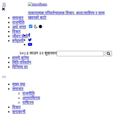
सकारात्मक परिवर्तनवाहक विचार, कला/साहित्य र सत्य
खवरको बाटाे
समाचार
राजनीति
अर्थ जगत
विचार
जीवन सैली
बर्गदृस्ती
२०८३ साउन २२ शुक्रवार
हाम्राे बारेमा
मिति परिवर्तन
विनिमय दर
मुख्य पृष्ठ
समाचार
राजनीति
अन्तराष्ट्रिय
राष्ट्रिय
विचार
कुराकानी