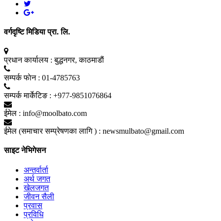
वर्गदृष्टि मिडिया प्रा. लि.
प्रधान कार्यालय :
बुद्धनगर, काठमाडाैं
सम्पर्क फाेन :
01-4785763
सम्पर्क मार्केटिङ :
+977-9851076864
ईमेल :
info@moolbato.com
ईमेल (समाचार सम्प्रेषणका लागि ) :
newsmulbato@gmail.com
साइट नेभिगेसन
अन्तर्वार्ता
अर्थ जगत
खेलजगत
जीवन सैली
प्रवास
प्रविधि