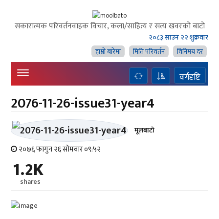
सकारात्मक परिवर्तनवाहक विचार, कला/साहित्य र सत्य खवरको बाटाे
२०८३ साउन २२ शुक्रवार
हाम्राे बारेमा
मिति परिवर्तन
विनिमय दर
वर्गदृष्टि
2076-11-26-issue31-year4
मूलबाटाे
२०७६ फागुन २६ सोमवार ०९:५२
1.2K
shares