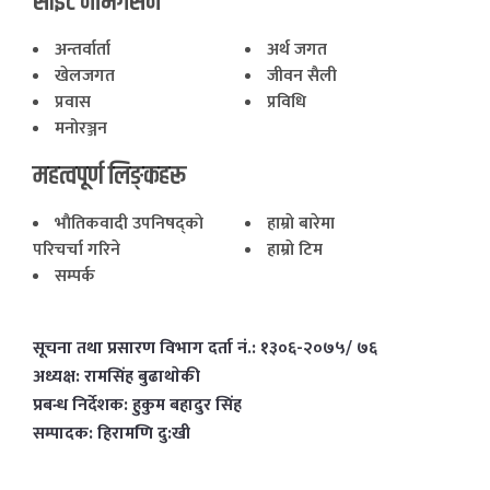
साइट नेभिगेसन
अन्तर्वार्ता
अर्थ जगत
खेलजगत
जीवन सैली
प्रवास
प्रविधि
मनोरञ्जन
महत्वपूर्ण लिङ्कहरू
भाैतिकवादी उपनिषद्काे
हाम्राे बारेमा
परिचर्चा गरिने
हाम्राे टिम
सम्पर्क
सूचना तथा प्रसारण विभाग दर्ता नं.: १३०६-२०७५/ ७६
अध्यक्ष: रामसिंह बुढाथाेकी
प्रबन्ध निर्देशक: हुकुम बहादुर सिंह
सम्पादक: हिरामणि दु:खी