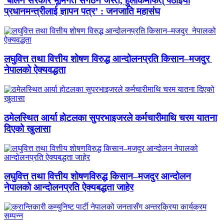
‘बालेन सरकार भूमिगत संगठन जस्तै, हुलाकमार्फत् पठाइयो
प्रधानमन्त्रीलाई ज्ञापन पत्र’ : जनजाति महासंघ
लघुवित्त तथा वित्तीय शोषण विरुद्ध आन्दोलनप्रति किसान–मजदुर
नेपालको ऐक्यवद्धता
ठमेलस्थित आर्या होटलका सुपरभाइजरले कर्मचारीमाथि चरम यातना
दिएको खुलासा
लघुवित्त तथा वित्तीय शोषणविरुद्ध किसान–मजदुर आन्दोलन
नेपालको आन्दोलनप्रति ऐक्यबद्धता जाहेर