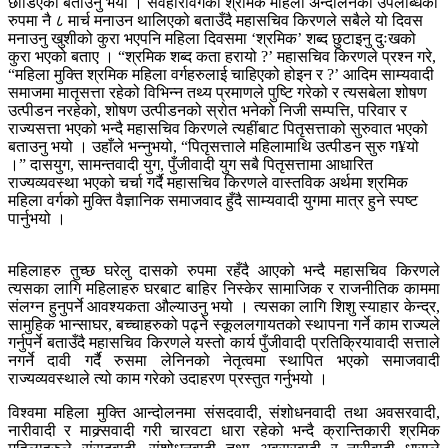
छाडिएको बताउनु भयो । सर्वहारावर्गका श्रमिक महिला अन्दोलनको उपलब्धिको
रुपमा नै ८ मार्च मनाउन थालिएको बताउँदै महासचिव किरणले सबैले यो दिवस
मनाउनु खुशीको कुरा भएपनि महिला दिवसमा ‘श्रमिक’ शब्द छुटाइनु दुःखको
कुरा भएको बताए । “श्रमिक शब्द कता हरायो ?’ महासचिव किरणले प्रश्न गरे,
“महिला मुक्ति श्रमिक महिला वर्गहरुलाई चाहिएको होइन र ?’ आदिम साम्यवादी
समाजमा मातृसत्ता रहेको विभिन्न तथ्य प्रमाणले पुष्टि गरेको र त्यसबेला शोषण
उत्पीडन नरहेको, शोषण उत्पीडनको स्रोत भनेको निजी सम्पत्ति, परिवार र
राज्यसत्ता भएको भन्दै महासचिव किरणले त्यहींबाट पितृसत्ताको सुरुवात भएको
बताउनु भयो । उहाँले भन्नुभयो, “पितृसत्ताले महिलामाथि उत्पीडन सुरु ग¥यो
।” दासयुग, सामन्तवादी युग, पुँजीवादी युग सबै पितृसत्तामा आधारित
राज्यव्यवस्था भएको चर्चा गर्दै महासचिव किरणले वास्तविक अर्थमा श्रमिक
महिला वर्गको मुक्ति वैज्ञानिक समाजवाद हुँदै साम्यवादी युगमा मात्र हुने स्पष्ट
पार्नुभयो ।
महिलाहरु तुच्छ घरेलु दासको रुपमा रहँदै आएको भन्दै महासचिव किरणले
त्यसका लागि महिलाहरु घरबाट बाहिर निस्केर सामाजिक र राजनीतिक काममा
संलग्न हुनुपर्ने आवश्यकता औल्याउनु भयो । त्यसका लागि शिशु स्याहार केन्द्र,
सामुहिक भान्साघर, बच्चाहरुको पढ्ने स्कूललगायतको स्थापना गर्ने काम राज्यले
गर्नुपर्ने बताउँदै महासचिव किरणले यस्तो कार्य पुँजीवादी प्रतिक्रियावादी सत्ताले
नगर्ने दावी गर्दै रुसमा लेनिनको नेतृत्वमा स्थापित भएको समाजवादी
राज्यव्यवस्थाले त्यो काम गरेको उदाहरण प्रस्तुत गर्नुभयो ।
विश्वमा महिला मुक्ति आन्दोलनमा संसदवादी, संशोधनवादी तथा अवसरवादी,
नारीवादी र माक्र्सवादी गरी चारवटा धारा रहेको भन्दै क्रान्तिकारी श्रमिक