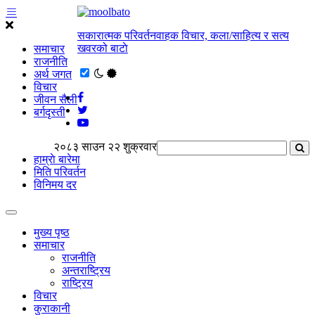
सकारात्मक परिवर्तनवाहक विचार, कला/साहित्य र सत्य
खवरको बाटाे
समाचार
राजनीति
अर्थ जगत
विचार
जीवन सैली
बर्गदृस्ती
२०८३ साउन २२ शुक्रवार
हाम्राे बारेमा
मिति परिवर्तन
विनिमय दर
मुख्य पृष्ठ
समाचार
राजनीति
अन्तराष्ट्रिय
राष्ट्रिय
विचार
कुराकानी