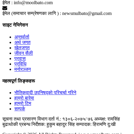
ईमेल :
info@moolbato.com
ईमेल (समाचार सम्प्रेषणका लागि ) :
newsmulbato@gmail.com
साइट नेभिगेसन
अन्तर्वार्ता
अर्थ जगत
खेलजगत
जीवन सैली
प्रवास
प्रविधि
मनोरञ्जन
महत्वपूर्ण लिङ्कहरू
भाैतिकवादी उपनिषद्काे परिचर्चा गरिने
हाम्राे बारेमा
हाम्राे टिम
सम्पर्क
सूचना तथा प्रसारण विभाग दर्ता नं.: १३०६-२०७५/ ७६
अध्यक्ष: रामसिंह
बुढाथाेकी
प्रबन्ध निर्देशक: हुकुम बहादुर सिंह
सम्पादक: हिरामणि दु:खी