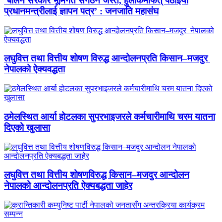
‘बालेन सरकार भूमिगत संगठन जस्तै, हुलाकमार्फत् पठाइयो
प्रधानमन्त्रीलाई ज्ञापन पत्र’ : जनजाति महासंघ
लघुवित्त तथा वित्तीय शोषण विरुद्ध आन्दोलनप्रति किसान–मजदुर
नेपालको ऐक्यवद्धता
ठमेलस्थित आर्या होटलका सुपरभाइजरले कर्मचारीमाथि चरम यातना
दिएको खुलासा
लघुवित्त तथा वित्तीय शोषणविरुद्ध किसान–मजदुर आन्दोलन
नेपालको आन्दोलनप्रति ऐक्यबद्धता जाहेर