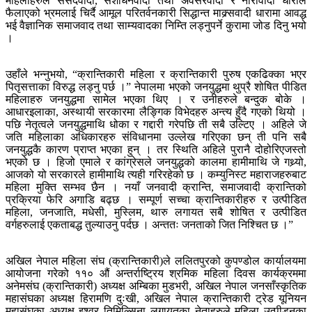
महिलाहरुले संसदवादी, संशोधनवादी तथा अवसरवादी र नारीवादी धाराले
फैलाएको भ्रमलाई चिर्दै आमूल परितर्वनकारी सिद्धान्त माक्र्सवादी धारामा आवद्ध
भई वैज्ञानिक समाजवाद तथा साम्यवादका निम्ति लड्नुपर्ने कुरामा जोड दिनु भयो
।
उहाँले भन्नुभयो, “क्रान्तिकारी महिला र क्रान्तिकारी पुरुष एकढिक्का भएर
पितृसत्ताका विरुद्ध लड्नु पर्छ ।” नेपालमा भएको जनयुद्धमा थुप्रै शोषित पीडित
महिलाहरु जनयुद्धमा सामेल भएका थिए । र उनीहरुले बन्दुक बोके ।
आधारइलाका, अस्थायी सरकारमा लैङ्गिक विभेदहरु अन्त्य हुँदै गएको थियो ।
पछि नेतृत्वले जनयुद्धमाथि धोका र गद्दारी गरेपछि ती सबै उल्टिए । अहिले जे
जति महिलाका अधिकारहरु संविधानमा उल्लेख गरिएका छन् ती पनि सबै
जनयुद्धकै कारण प्राप्त भएका हुन् । तर स्थिति अहिले पुरानै दोहोरिएजस्तो
भएको छ । हिजो एमाले र कांग्रेसले जनयुद्धको कालमा हामीमाथि जे गथ्र्यो,
आजको यो सरकारले हामीमाथि त्यही गरिरहेको छ । कम्युनिस्ट महाराजहरुबाट
महिला मुक्ति सम्भव छैन । नयाँ जनवादी क्रान्ति, समाजवादी क्रान्तिको
प्रक्रिया फेरि अगाडि बढ्छ । सम्पूर्ण सच्चा क्रान्तिकारीहरु र उत्पीडित
महिला, जनजाति, मधेसी, मुस्लिम, थारु लगायत सबै शोषित र उत्पीडित
वर्गहरुलाई एकताबद्ध तुल्याउनु पर्दछ । अन्ततः जनताको जित निश्चित छ ।”
अखिल नेपाल महिला संघ (क्रान्तिकारी)ले ललितपुरको कुपण्डोल कार्यालयमा
आयोजना गरेको ११० औं अन्तर्राष्ट्रिय श्रमिक महिला दिवस कार्यक्रममा
अनेमसंघ (क्रान्तिकारी) अध्यक्ष अम्बिका मुडभरी, अखिल नेपाल जनसाँस्कृतिक
महासंघका अध्यक्ष हिरामणि दुःखी, अखिल नेपाल क्रान्तिकारी ट्रेड यूनियन
महासंघका अध्यक्ष इश्वर तिमिल्सिना लगायतका नेताहरुले महिला उत्पीडनका