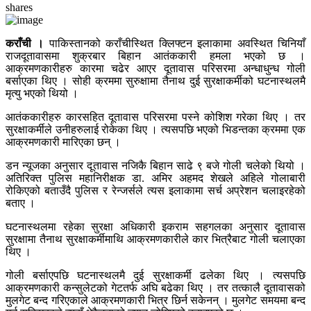
shares
कराँची ।
पाकिस्तानको कराँचीस्थित क्लिफ्टन इलाकामा अवस्थित चिनियाँ
राजदूतावासमा शुक्रबार बिहान आतंककारी हमला भएको छ ।
आक्रमणकारीहरु कारमा चढेर आएर दूतावास परिसरमा अन्धाधुन्ध गोली
बर्साएका थिए । सोही क्रममा सुरुक्षामा तैनाथ दुई सुरक्षाकर्मीको घटनास्थलमै
मृत्यु भएको थियो ।
आतंककारीहरु कारसहित दूतावास परिसरमा पस्ने कोशिश गरेका थिए । तर
सुरक्षाकर्मीले उनीहरुलाई रोकेका थिए । त्यसपछि भएको भिडन्तका क्रममा एक
आक्रमणकारी मारिएका छन् ।
डन न्यूजका अनुसार दूतावास नजिकै बिहान साढे ९ बजे गोली चलेको थियो ।
अतिरिक्त पुलिस महानिरीक्षक डा. अमिर अहमद शेखले अहिले गोलाबारी
रोकिएको बताउँदै पुलिस र रेन्जर्सले त्यस इलाकामा सर्च अप्रेशन चलाइरहेको
बताए ।
घटनास्थलमा रहेका सुरक्षा अधिकारी इकराम सहगलका अनुसार दूतावास
सुरक्षामा तैनाथ सुरक्षाकर्मीमाथि आक्रमणकारीले कार भित्रैबाट गोली चलाएका
थिए ।
गोली बर्साएपछि घटनास्थलमै दुई सुरक्षाकर्मी ढलेका थिए । त्यसपछि
आक्रमणकारी कन्सुलेटको गेटतर्फ अघि बढेका थिए । तर तत्कालै दूतावासको
मुलगेट बन्द गरिएकाले आक्रमणकारी भित्र छिर्न सकेनन् । मुलगेट समयमा बन्द