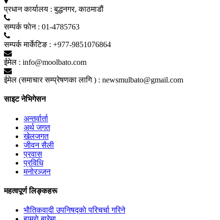
प्रधान कार्यालय :
बुद्धनगर, काठमाडाैं
सम्पर्क फाेन :
01-4785763
सम्पर्क मार्केटिङ :
+977-9851076864
ईमेल :
info@moolbato.com
ईमेल (समाचार सम्प्रेषणका लागि ) :
newsmulbato@gmail.com
साइट नेभिगेसन
अन्तर्वार्ता
अर्थ जगत
खेलजगत
जीवन सैली
प्रवास
प्रविधि
मनोरञ्जन
महत्वपूर्ण लिङ्कहरू
भाैतिकवादी उपनिषद्काे परिचर्चा गरिने
हाम्राे बारेमा