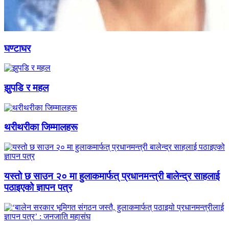
घण्टाघर
झुपडि र महल
थरीथरीका जिम्मालहरू
यस्तो छ साउन २० मा हुलाकमार्फत् प्रधानमन्त्री बालेन्द्र साहलाई
पठाइएको ज्ञापन पत्र