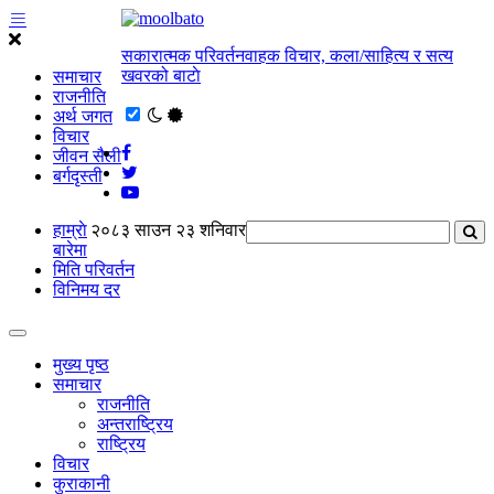
सकारात्मक परिवर्तनवाहक विचार, कला/साहित्य र सत्य
खवरको बाटाे
समाचार
राजनीति
अर्थ जगत
विचार
जीवन सैली
बर्गदृस्ती
हाम्राे
२०८३ साउन २३ शनिवार
बारेमा
मिति परिवर्तन
विनिमय दर
मुख्य पृष्ठ
समाचार
राजनीति
अन्तराष्ट्रिय
राष्ट्रिय
विचार
कुराकानी