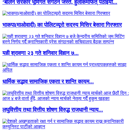
‘बालेन सरकार भूमिगत संगठन जस्तै, हुलाकमार्फत् पठाइयो...
भाकपा(माओवादी) का पोलिटव्यूरो सदस्य मिसिर बेसारा गिरफ्तार
यही श्रावणा २३ गते शनिवार विहान ७...
धार्मिक सद्भाव सामाजिक एकता र शान्ति कायम...
लघुवित्तीय तथा वित्तीय शोषण विरुद्ध राजधानी न्याय...