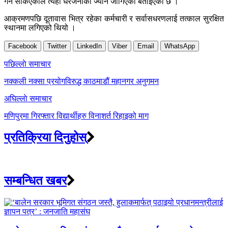
गर्न सकिएकाले त्यहाँ धेरैजनाको ज्यान जोगिएको बताइएको छ ।
आक्रमणपछि दूतावास भित्र रहेका कर्मचारी र सर्वासधरणलाई तत्काल सुरक्षित
स्थानमा लगिएको थियो ।
Facebook
Twitter
LinkedIn
Viber
Email
WhatsApp
Post
पछिल्लाे समाचार
navigation
नक्कली नक्सा प्रयोगविरुद्ध काठमाडौं महानगर अनुगमन
अघिल्लाे समाचार
मणिपुरमा गिरफ्तार विद्यार्थीहरु विनाशर्त रिहाइको माग
प्रतिक्रिया दिनुहोस्
सम्बन्धित खबर