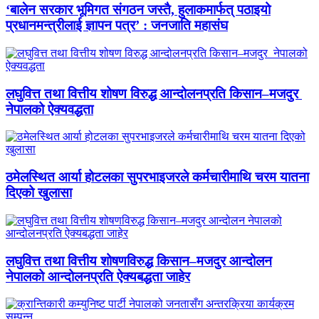
‘बालेन सरकार भूमिगत संगठन जस्तै, हुलाकमार्फत् पठाइयो
प्रधानमन्त्रीलाई ज्ञापन पत्र’ : जनजाति महासंघ
लघुवित्त तथा वित्तीय शोषण विरुद्ध आन्दोलनप्रति किसान–मजदुर
नेपालको ऐक्यवद्धता
ठमेलस्थित आर्या होटलका सुपरभाइजरले कर्मचारीमाथि चरम यातना
दिएको खुलासा
लघुवित्त तथा वित्तीय शोषणविरुद्ध किसान–मजदुर आन्दोलन
नेपालको आन्दोलनप्रति ऐक्यबद्धता जाहेर