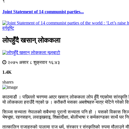
९
Joint Statement of 14 communist parties...
वर्गदृष्टि
लोपहुँदै खसान् लोककला
मूलबाटाे
२०७५ असार ८ शुक्रवार १६:४३
1.4K
shares
काठमाडौ । पछिल्लो चरणमा आएर खसान् लोककला लोप हुँदै गएकोमा सांस्कृति विद
यो लोककला हराउँदै गएको छ । कतैकतै यसका अबशेषहरु मात्र भेटिने गरेको विज
सिञ्जा सभ्याता नेपालको सबैभन्दा पुरानो सभ्याता पनि हो । यसको विकास सिञ
भेषभूषा, रहनसहन, लवाइखवाइ, शिक्षादीक्षा, बोलीभाषा र कर्मकाण्डका साथै घर 
तात्कालिन राजाहरुको पालामा राज धर्म, संस्कार र संस्कृतिको रुपमा मौलाउन