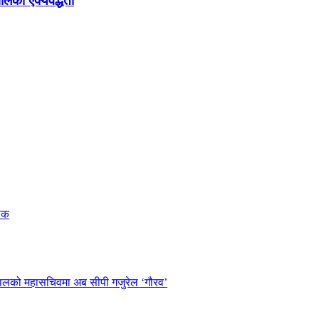
ालको ऐक्यवद्धता