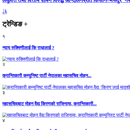
लघुवित्त तथा वित्तीय शोषण विरुद्ध आन्दोलनप्रति किसान–मजदुर नेप
ट्रेन्डिङ
+
१
न्याय रुक्मिणीलाई कि राधालाई ?
२
क्रान्तिकारी कम्युनिष्ट पार्टी नेपालका महासचिव मोहन...
३
महासचिवबाट मोहन वैद्य किरणको राजिनामा, क्रान्तिकारी...
४