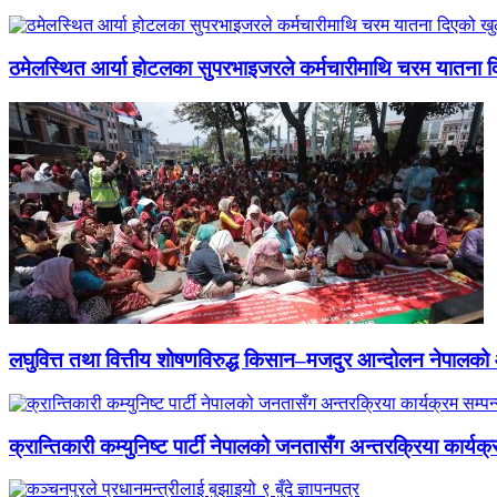
ठमेलस्थित आर्या होटलका सुपरभाइजरले कर्मचारीमाथि चरम यातना 
लघुवित्त तथा वित्तीय शोषणविरुद्ध किसान–मजदुर आन्दोलन नेपालको आ
क्रान्तिकारी कम्युनिष्ट पार्टी नेपालको जनतासँग अन्तरक्रिया कार्यक्