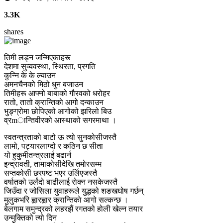
3.3K
shares
तिमी लड्न जन्मिएकाहरू
देशमा सुव्यवस्था, स्थिरता, प्रगति
कुन्नि के के ल्याउन
अमनचैनको मिठो धुन बजाउन
तिमीहरू आफ्नो बाबाको गौरवको धरोहर
रातो, तातो क्रान्तिकाे आगो दन्काउन
भुङ्ग्रोमा छोपिएको आगोको झरिलो बिउ
व्रmान्तिवीरको आस्थाको सगरमाथा ।
स्वतन्त्रताको बाटो ऊ त्यो सुनकोसीजस्तै
लामो, पट्यारलाग्दो र कठिन छ सीता
यो हुकुमीतन्त्रलाई बढार्न
इन्द्रावती, तामाकोसीदेखि तमोरसम्म
सप्तकोसी छरपष्ट भएर उर्लिएजस्तै
वर्षातको उर्लंदो बाढीलाई रोक्न नसकेजस्तै
जिउँदा र जोसिला युवाहरूले युद्धको शङखघोष गर्छन्
मुलुकभरि ह्वारह्वार क्रान्तिकाे आगो सल्कन्छ ।
बेलगाम समुन्द्रको लहरझैं रगतको होली खेल्न तयार
उन्मुक्तिको त्यो दिन