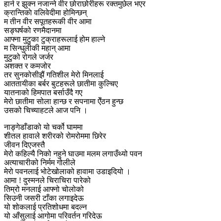
हार्न र झुक्न नजान्ने वीर छोराछोरीहरू रक्तमुछेल भएर
क्रान्तिकाे वलिवेदीमा होमिन्छन्
म तीन वीर सपूतहरूकी वीर आमा
सङ्घर्षको रणमैदानमा
आफ्ना मुटुका टुक्राहरूलाई होम हाल्ने
म सिन्धुलीकी महान् आमा
मुटुको रोगले जर्जर
अशक्त र कमजोर
तर सुनकोसीझैं गतिशील मेरो मिनलाई
आततायीका बर्बर बुटहरूले छातीमा कुल्चिए
यातनाको हिमपात बर्साउँदै गए
मेरो छातीमा सोला हान्छ र सपनामा ऐँठन हुन्छ
उसको चिच्याहटले आज पनि ।
नाङ्गेडाँडाको यो चर्को घाममा
शीतल हावाले शरीरको रोमरोममा छिरेर
जीवन दिएजस्तै
मेरो कहिल्यै निको नहुने घाउमा मलम लगाउँथ्यो पवन
अत्याचारीको निर्मम गोलीले
मेरो पवनलाई भोटेखोलाको हावामा उडाइदियो ।
आमा ! दुस्मनले चिराचिरा पारेको
तिम्रो मनलाई आफ्नो चोलोको
सिउनी जसरी टाँका लगाइदेऊ
यो शोकलाई प्रतिशोधमा बदल्न
यो आँसुलाई आगोमा परिवर्तन गरिदेऊ