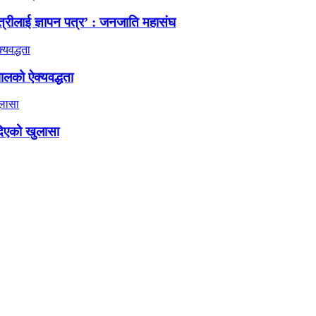
त्रीलाई ज्ञापन पत्र’ : जनजाति महासंघ
ालको ऐक्यवद्धता
दिएको खुलासा