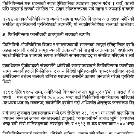
फिलिपिन्सले यस घटनाको स्पष्ट ऐतिहासिक उदाहरण प्रदान गर्दछ । यहाँ, फासी
पछि यसलाई राज्यमै संगठित गरे, उदार लोकतन्त्रका सबै गहना र रुपलाई ढाकछो
१९४६ मा नवऔपनिवेशिक राज्यको स्थापना भएदेखि विगतका आठ दशक अमेरिकी कठ
संगठित क्रान्तिकारी प्रतिरोधको उदयसँगै, यो नवऔपनिवेशिक राज्यको फासीवादी 
क्ष्. फिलिपिन्समा फासीवादी कठपुतली राज्यको उत्पत्ति
फिलिपिनी औपनिवेशिक विजय र साम्राज्यवादी शासनको सम्पूर्ण ऐतिहासिक प्रक्रिय
अहङ्कारवादी र अति साम्राज्यवादी तत्वहरू” को नाङ्गो आतंकवादको अधीनस्
नवऔपनिवेशिक राज्यको रूपमा अमेरिकी साम्राज्यवादद्वारा संगठित गरिएको र लादि
एकाधिकार पुँजीवादको संकटसँगै अमेरिकी साम्राज्यवादले फिलिपिन्समा फासीवाद
साम्राज्यवादीहरूले फिलिपिन्स र अन्य विदेशी भूमिहरूमाथि क्रूर फासीवाद प्रयो
अमेरिकामा बचेका मालको डम्पिङ ग्राउन्ड बनाउँने काममा जनताले गरेको प्रतिरोधल
थियो ।
१८९९ देखि १९०२ सम्म, अमेरिकाले विजयको क्रूर युद्ध सुरु ग¥यो । यसले तीन 
ग¥यो । यस क्रममा करिब २००,००० भन्दा बढी फिलिपिनी नागरिकहरू मारिएको अ
(क्अयचअजभम(भ्बचतज) कार्यनीति प्रयोग गर्दा अधिकांश क्षेत्रहरू जनसंख्या व
सबैभन्दा कुख्यात उदाहरणहरू मध्ये एक सेप्टेम्बर २८, १९०१ मा भएको बालाङ्
ज्याकब स्मिथले आफ्ना सेनाहरूलाई टापुलाई “रुवावासीगर्ने उजाड भूमि” (ज्यधष्
भन्दा बढी मोरो मानिसहरूको नरसंहार गरे; र १९१३ मा बड बागसाकमा ५०० भन्दा
फिलिपिनोहरूलाई “जंगली”, “विदेशी आदिम”, “साना खैरे बाँदर”, वा “अमानवीय“