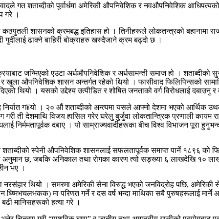
वादले गत शताब्दीको पूर्वार्धमा अमेरिकी औपनिवेशिक र नवऔपनिवेशिक आधिपत्यको
प गरे ।
पुतली शासनको क्रमबद्ध इतिहास हो । तिनीहरूले लोकतन्त्रको बहानामा राजन
गुदीलाई ढाक्ने बाहिरी बोक्राहरु खस्दैजाने क्रम बढ्दो छ ।
ाबाट जन्मिएको एउटा अर्धऔपनिवेशिक र अर्धसामन्ती समाज हो । शताब्दीको सुरुवात
थ र खुला औपनिवेशिक शासन अन्तर्गत रहेको थियो । फासीवाद फिलिपिन्सको साम
एको थियो । यसको उद्देश्य उत्पीडित र शोषित जनताको वर्ग विरोधलाई दबाउनु र देश
 निर्यात ग¥यो । २० औं शताब्दीको अन्त्यमा यसले आफ्नो देशमा भएको आर्थिक उथल
ग गरी ती देशमाथि विजय हासिल गरेर घरेलु बुर्जुवा लोकतान्त्रिक प्रणाली कायम राख
ाई निर्ममतापूर्वक दबाए । यो साम्राज्यवादीहरूका बीच विश्व विभाजन पूरा हुनुभन्
शताब्दीको स्पेनी औपनिवेशिक शासनलाई सफलतापूर्वक समाप्त पार्ने १८९६ को फिल
नुमान छ, जबकि अनिकाल तथा रोगका कारण त्यो सङ्ख्या ६ लाखदेखि १० लाखसम्म 
िहीन भए ।
गिगा नरसंहार थियो । समरमा अमेरिकी सेना विरुद्ध भएको जनविद्रोह पछि, अमेर
लिन ध्ष्मिभचलभकक) मा परिणत गर्ने र दस वर्ष भन्दा माथिका सबै पुरुषहरूलाई मा
 बढी मानिसहरूको हत्या गरे ।
 भनेर चित्रण गरी “पाशविक घृणा” र जातीय तथा अमानवीय गालीको प्रयोगबाट प्रति