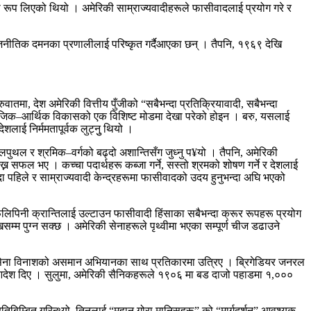
 रूप लिएको थियो । अमेरिकी साम्राज्यवादीहरूले फासीवादलाई प्रयोग गरे र
ीतिक दमनका प्रणालीलाई परिष्कृत गर्दैआएका छन् । तैपनि, १९६९ देखि
मा, देश अमेरिकी वित्तीय पुँजीको “सबैभन्दा प्रतिक्रियावादी, सबैभन्दा
ाजिक–आर्थिक विकासको एक विशिष्ट मोडमा देखा परेको होइन । बरु, यसलाई
लाई निर्ममतापूर्वक लुट्नुु थियो ।
पुथल र श्रमिक–वर्गको बढ्दो अशान्तिसँग जुध्नु प¥यो । तैपनि, अमेरिकी
्न सफल भए । कच्चा पदार्थहरू कब्जा गर्ने, सस्तो श्रमको शोषण गर्ने र देशलाई
दा पहिले र साम्राज्यवादी केन्द्रहरूमा फासीवादको उदय हुनुभन्दा अघि भएको
िपिनी क्रान्तिलाई उल्टाउन फासीवादी हिंसाका सबैभन्दा क्रूर रूपहरू प्रयोग
पुग्न सक्छ । अमेरिकी सेनाहरूले पृथ्वीमा भएका सम्पूर्ण चीज डढाउने
िकी सेना विनाशको असमान अभियानका साथ प्रतिकारमा उत्रिए । ब्रिगेडियर जनरल
र्ने आदेश दिए । सुलुमा, अमेरिकी सैनिकहरूले १९०६ मा बड दाजो पहाडमा १,०००
बिम्बित गरिन्थ्यो, तिनलाई “महान गोरा मानिसहरू” को “मार्गदर्शन” आवश्यक