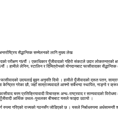
्तर्राष्ट्रिय सैद्धान्तिक सम्मेलनको लागि मुख्य लेख
वादको परीक्षण ग¥यौं । एकाधिकार पुँजीवादको गहिरो संकटले उदार लोकतन्त्रको क्षय
¥यौं । हामीले लेनिन, स्टालिन र दिमित्रोभको योगदानबाट फासीवादका सैद्धान्ति
त्र फासीवादको उदयलाई बुझ्न अनुमति दियो । हामीले पुँजीवादको द्रूत पतन, साम्रा
केन्द्रित गरेका छौ, जहाँ साम्राज्यवादले आफ्नो सबैभन्दा स्थापित, नाङ्गो र क्रू
ूमा, फासीवाद चरम प्रतिक्रियावादी विचारहरू अन्ध–राष्ट्रवाद र साम्यवादको विरो
 गर्न पुँजीवादी आर्थिक उथल–पुथलका बीचबाट यसले फाइदा उठायो ।
रुपमा गरिएको राज्यको गठनसँग जोडिएको छ । यसले निर्बाधरुपमा अर्धसामन्ती शोषण