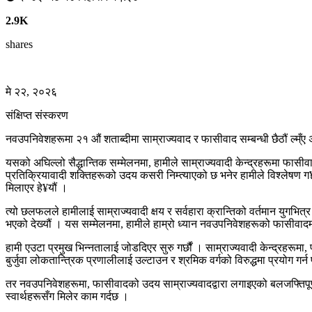
2.9K
shares
मे २२, २०२६
संक्षिप्त संस्करण
नवउपनिवेशहरूमा २१ औं शताब्दीमा साम्राज्यवाद र फासीवाद सम्बन्धी छैठौं ल्म्ँए अन
यसको अघिल्लो सैद्धान्तिक सम्मेलनमा, हामीले साम्राज्यवादी केन्द्रहरूमा फासी
प्रतिक्रियावादी शक्तिहरूको उदय कसरी निम्त्याएको छ भनेर हामीले विश्लेषण ग
मिलाएर हे¥यौं ।
त्यो छलफलले हामीलाई साम्राज्यवादी क्षय र सर्वहारा क्रान्तिको वर्तमान युगभि
भएको देख्यौं । यस सम्मेलनमा, हामीले हाम्रो ध्यान नवउपनिवेशहरूको फासीवादमा 
हामी एउटा प्रमुख भिन्नतालाई जोडदिएर सुरु गर्छौं । साम्राज्यवादी केन्द्रहर
बुर्जुवा लोकतान्त्रिक प्रणालीलाई उल्टाउन र श्रमिक वर्गको विरुद्धमा प्रयोग
तर नवउपनिवेशहरूमा, फासीवादको उदय साम्राज्यवादद्वारा लगाइएको बलजफ्तिपूर्ण 
स्वार्थहरूसँग मिलेर काम गर्दछ ।