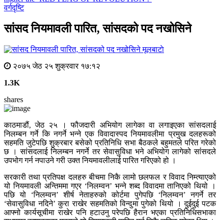
वर्गदृष्टि
सांसद नियमावली पारित, सांसदको पद नखोसिने
मूलबाटाे
२०७५ जेठ २५ शुक्रवार १७:१२
1.3K
shares
काठमाडौं, जेठ २५ । फौजदारी अभियोग लागेका वा लगाइएका सांसदलाई
निलम्बन गर्ने कि नगर्ने भन्ने एक विवादास्पद नियमावलीमा प्रमुख दलहरूको
सहमति जुटेपछि शुक्रबार बसेको प्रतिनिधि सभा बैठकले बहुमतले परित गरेको
छ । सांसदलाई निलम्बन नगर्ने तर सेवासुविधा भने अभियोग लागेको सांंसदले
उपभोग गर्न नपाउने गरी उक्त नियमावलीलाई पारित गरिएको हो ।
सरकारी तथा प्रतिपक्ष दलहरु बीचमा निकै लामो छलफल र विवाद निम्त्याएको
यो नियमावली अन्तिममा गएर ‘निलम्वन’ भन्ने शब्द विवादमा तानिएको थियो ।
पछि यो ‘निलम्वन’ शीर्ष नेताहरुको कोर्टमा पुगेपछि ‘निलम्वन’ नगर्ने तर
‘सेवासुविधा नदिने’ कुरा राखेर सहमतिको विन्दुमा पुगेको थियो । दुईदुई पटक
आफ्नो कार्यसूचीमा राखेर पनि हटाउनु परेपछि हैरान भएका प्रतिनिधिसभाका