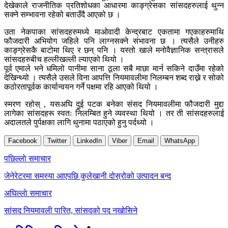
देखेकाले राजनीतिक प्रतिशोधका आधारमा काङ्ग्रेसका सांसदहरुलाई थुन्न
सक्ने सम्भावना रहेको बताउँदै आएको छ ।
उता नेकपाका सांसदहरुमध्ये माओवादी केन्द्रबाट एकतामा गएकाहरुमाथि
फौजदारी अभियोग जहिले पनि लाग्नसक्ने संभावना छ । त्यसैले उनीहरु
काङ्ग्रेसकै बाटोमा थिए र छन् पनि । यस्तो खाले मनोवैज्ञानिक सन्त्रासले
सांसदहरुबीच हल्लीखल्ली ल्याएको थियो ।
पूर्व एमाले भने धमिलो पानीमा साना ठूला सबै माछा मार्न सकिने दाउँमा रहेको
देखिन्थ्यो । त्यसैले उसले विना आपत्ति नियमावलीमा निलम्बन शब्द राख्ने र सोको
कठोरतापूर्वक कार्यान्वयन गर्ने पक्षमा रहि आएको थियो ।
स्मरण रहोस् , यसअघि दुई पटक बनेका संसद नियमावलीमा फौजदारी मुद्दा
लागेका सांसदहरू स्वतः निलम्बित हुने व्यवस्था थियो । तर ती सांसदहरुलाई
अदालतले पुर्पक्षका लागि थुनामा पठाएको हुनु पर्दथ्यो ।
Facebook
Twitter
LinkedIn
Viber
Email
WhatsApp
Post
पछिल्लाे समाचार
navigation
जेनेरेटरमा समस्या आएपछि कुलेखानी दोस्रोको उत्पादन बन्द
अघिल्लाे समाचार
सांसद नियमावली पारित, सांसदको पद नखोसिने