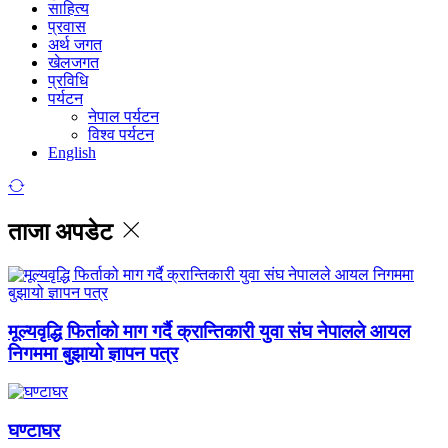
साहित्य
प्रवास
अर्थ जगत
खेलजगत
प्रविधि
पर्यटन
नेपाल पर्यटन
विश्व पर्यटन
English
ताजा अपडेट
मूल्यवृद्धि फिर्ताको माग गर्दै क्रान्तिकारी युवा संघ नेपालले आयल
निगममा बुझायो ज्ञापन पत्र
घण्टाघर