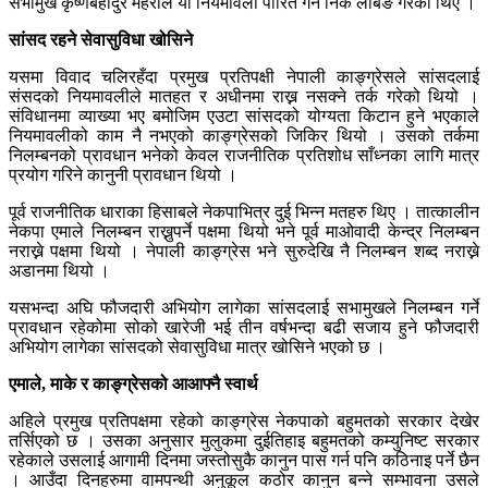
सभामुख कृष्णबहादुर महराले यो नियमावली पारित गर्न निकै लबिङ गरेका थिए ।
सांसद रहने सेवासुविधा खोसिने
यसमा विवाद चलिरहँदा प्रमुख प्रतिपक्षी नेपाली काङ्ग्रेसले सांसदलाई
संसदको नियमावलीले मातहत र अधीनमा राख्न नसक्ने तर्क गरेको थियो ।
संविधानमा व्याख्या भए बमोजिम एउटा सांसदको योग्यता किटान हुने भएकाले
नियमावलीको काम नै नभएको काङ्ग्रेसको जिकिर थियो । उसको तर्कमा
निलम्बनको प्रावधान भनेको केवल राजनीतिक प्रतिशोध साँध्नका लागि मात्र
प्रयोग गरिने कानुनी प्रावधान थियो ।
पूर्व राजनीतिक धाराका हिसाबले नेकपाभित्र दुई भिन्न मतहरु थिए । तात्कालीन
नेकपा एमाले निलम्बन राख्नुपर्ने पक्षमा थियो भने पूर्व माओवादी केन्द्र निलम्बन
नराख्ने पक्षमा थियो । नेपाली काङ्ग्रेस भने सुरुदेखि नै निलम्बन शब्द नराख्ने
अडानमा थियो ।
यसभन्दा अघि फौजदारी अभियोग लागेका सांसदलाई सभामुखले निलम्बन गर्ने
प्रावधान रहेकोमा सोको खारेजी भई तीन वर्षभन्दा बढी सजाय हुने फौजदारी
अभियोग लागेका सांसदको सेवासुविधा मात्र खोसिने भएको छ ।
एमाले, माके र काङ्ग्रेसको आआफ्नै स्वार्थ
अहिले प्रमुख प्रतिपक्षमा रहेको काङ्ग्रेस नेकपाको बहुमतको सरकार देखेर
तर्सिएको छ । उसका अनुसार मुलुकमा दुईतिहाइ बहुमतको कम्युनिष्ट सरकार
रहेकाले उसलाई आगामी दिनमा जस्तोसुकै कानुन पास गर्न पनि कठिनाइ पर्ने छैन
। आउँदा दिनहरुमा वामपन्थी अनुकूल कठोर कानुन बन्ने सम्भावना उसले