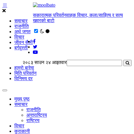
सकारात्मक परिवर्तनवाहक विचार, कला/साहित्य र सत्य
खवरको बाटाे
समाचार
राजनीति
अर्थ जगत
विचार
जीवन सैली
बर्गदृस्ती
२०८३ साउन २४ आइतवार
हाम्राे बारेमा
मिति परिवर्तन
विनिमय दर
मुख्य पृष्ठ
समाचार
राजनीति
अन्तराष्ट्रिय
राष्ट्रिय
विचार
कुराकानी