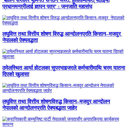
‘बालेन सरकार भूमिगत संगठन जस्तै, हुलाकमार्फत् पठाइयो
प्रधानमन्त्रीलाई ज्ञापन पत्र’ : जनजाति महासंघ
लघुवित्त तथा वित्तीय शोषण विरुद्ध आन्दोलनप्रति किसान–मजदुर
नेपालको ऐक्यवद्धता
ठमेलस्थित आर्या होटलका सुपरभाइजरले कर्मचारीमाथि चरम यातना
दिएको खुलासा
लघुवित्त तथा वित्तीय शोषणविरुद्ध किसान–मजदुर आन्दोलन
नेपालको आन्दोलनप्रति ऐक्यबद्धता जाहेर