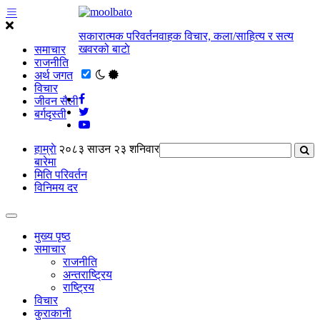
सकारात्मक परिवर्तनवाहक विचार, कला/साहित्य र सत्य
खवरको बाटाे
समाचार
राजनीति
अर्थ जगत
विचार
जीवन सैली
बर्गदृस्ती
हाम्राे
२०८३ साउन २३ शनिवार
बारेमा
मिति परिवर्तन
विनिमय दर
मुख्य पृष्ठ
समाचार
राजनीति
अन्तराष्ट्रिय
राष्ट्रिय
विचार
कुराकानी