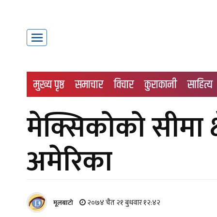
मुख्य पृष्ठ
समाचार
विचार
कुराकानी
साहित्य
मेक्सिकोको सीमा क्षे
अमेरिका
२०७४ चैत २१ बुधवार १२:४२
मूलबाटाे