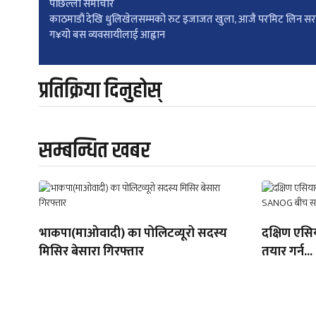
Post
पछिल्लाे समाचार
काठमाडौं देखि धुलिखेलसम्मको रुट इजाजत खुला, आजै परमिट लिन स
ग¥यो बस व्यवसायीलाई आह्वान
navigation
प्रतिक्रिया दिनुहोस्
सम्बन्धित खबर
भाकपा(माओवादी) का पोलिटव्यूरो सदस्य
दक्षिण एसिय
मिसिर बेसारा गिरफ्तार
तयार गर्न...