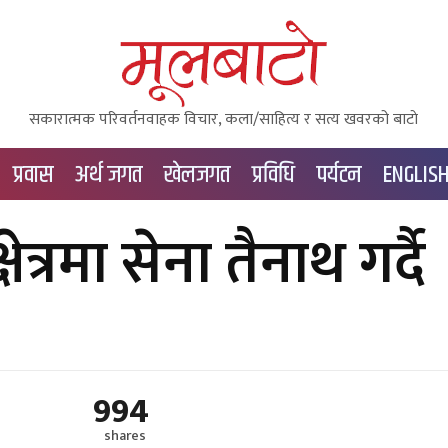
सकारात्मक परिवर्तनवाहक विचार, कला/साहित्य र सत्य खवरको बाटाे
प्रवास
अर्थ जगत
खेलजगत
प्रविधि
पर्यटन
ENGLIS
त्रमा सेना तैनाथ गर्दै
994
shares