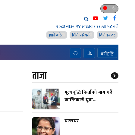
२०८३ साउन २४ आइतवार
११:५४:५५ बजे
हाम्राे बारेमा
मिति परिवर्तन
विनिमय दर
H
वर्गदृष्टि
ताजा
मूल्यवृद्धि फिर्ताको माग गर्दै
क्रान्तिकारी युवा...
घण्टाघर