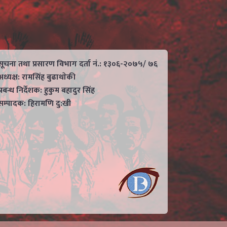
सूचना तथा प्रसारण विभाग दर्ता नं.: १३०६-२०७५/ ७६
अध्यक्ष: रामसिंह बुढाथाेकी
प्रबन्ध निर्देशक: हुकुम बहादुर सिंह
सम्पादक: हिरामणि दु:खी