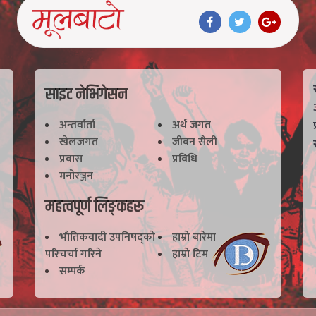
साइट नेभिगेसन
अन्तर्वार्ता
अर्थ जगत
खेलजगत
जीवन सैली
प्रवास
प्रविधि
मनोरञ्जन
महत्वपूर्ण लिङ्कहरू
भाैतिकवादी उपनिषद्काे
हाम्राे बारेमा
परिचर्चा गरिने
हाम्राे टिम
सम्पर्क