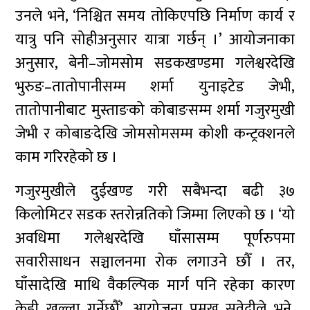
उनले भने, ‘निश्चित समय तोकिएपछि निर्माण कार्य र
यात्रु पनि सोहीअनुसार यात्रा गर्छन् ।’ आयोजनाका
अनुसार, बेनी–जोमसोम सडकखण्डमा गलेश्वरदेखि
भुरुङ–तातोपानीसम्म शर्मा युनाइटेड जेभी,
तातोपानीबाट मुस्ताङको कोबाङसम्म शर्मा गजुरमुखी
जेभी र कोबाङदेखि जोमसोमसम्म कोशी कन्ट्रक्शनले
काम गरिरहेको छ ।
गजुरमुखीले दुईखण्ड गरी सबैभन्दा बढी ३७
किलोमिटर सडक स्तरोन्नतिको जिम्मा लिएको छ । ‘यो
अवधिमा गलेश्वरदेखि घाँसासम्म पूर्णरुपमा
सवारीसाधन सञ्चालनमा रोक लगाउने छौँ । तर,
घाँसादेखि माथि वैकल्पिक मार्ग पनि रहेका कारण
केही खुल्ला गर्नेछौँ’, आयोजना प्रमुख सुवेदीले भने,