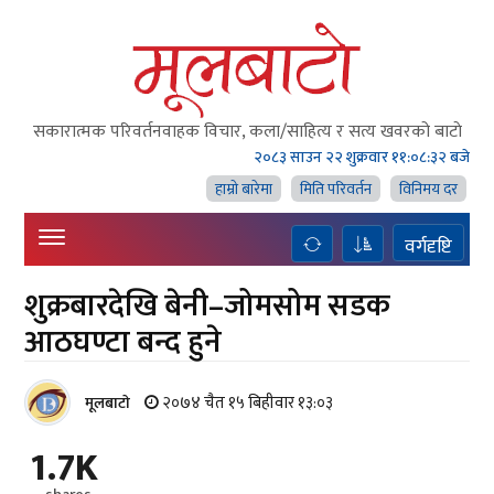
सकारात्मक परिवर्तनवाहक विचार, कला/साहित्य र सत्य खवरको बाटाे
२०८३ साउन २२ शुक्रवार
११:०८:३२ बजे
हाम्राे बारेमा
मिति परिवर्तन
विनिमय दर
वर्गदृष्टि
शुक्रबारदेखि बेनी–जोमसोम सडक
आठघण्टा बन्द हुने
२०७४ चैत १५ बिहीवार १३:०३
मूलबाटाे
1.7K