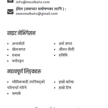
info@moolbato.com
ईमेल (समाचार सम्प्रेषणका लागि ) :
newsmulbato@gmail.com
साइट नेभिगेसन
अन्तर्वार्ता
अर्थ जगत
खेलजगत
जीवन सैली
प्रवास
प्रविधि
मनोरञ्जन
महत्वपूर्ण लिङ्कहरू
भाैतिकवादी उपनिषद्काे
हाम्राे बारेमा
परिचर्चा गरिने
हाम्राे टिम
सम्पर्क