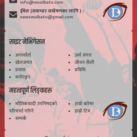
info@moolbato.com
ईमेल (समाचार सम्प्रेषणका लागि ) :
newsmulbato@gmail.com
साइट नेभिगेसन
अन्तर्वार्ता
अर्थ जगत
खेलजगत
जीवन सैली
प्रवास
प्रविधि
मनोरञ्जन
महत्वपूर्ण लिङ्कहरू
भाैतिकवादी उपनिषद्काे
हाम्राे बारेमा
परिचर्चा गरिने
हाम्राे टिम
सम्पर्क