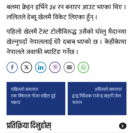
बलमा क्रेइन इर्भिने ३४ रन बनाएर आउट भएका थिए ।
ललितले डेब्यू खेलमै विकेट लिएका हुँन् ।
पहिलो खेलमै टेस्ट टोलीविरुद्ध उसैको घरेलु मैदानमा
खेल्नुपर्दा नेपाललाई धेरै दबाब भएको छ । केहीबेरमा
नेपालले जवाफी ब्याटिङ गर्नेछ ।
Post
पछिल्लाे समाचार
अघिल्लाे समाचार
navigation
एक क्विन्टल गाँजा सहित दुई
द्वन्द्व निर्देशक राजेन्द्र खड्गी जेल
पक्राउ
चलान
प्रतिक्रिया दिनुहोस्