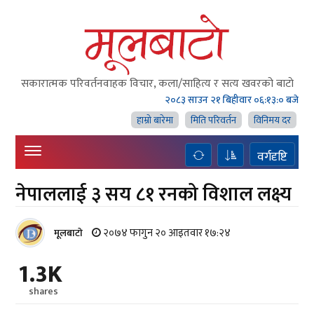
सकारात्मक परिवर्तनवाहक विचार, कला/साहित्य र सत्य खवरको बाटाे
२०८३ साउन २१ बिहीवार
०६:१३:०१ बजे
हाम्राे बारेमा
मिति परिवर्तन
विनिमय दर
वर्गदृष्टि
नेपाललाई ३ सय ८१ रनको विशाल लक्ष्य
२०७४ फागुन २० आइतवार १७:२४
मूलबाटाे
1.3K
shares