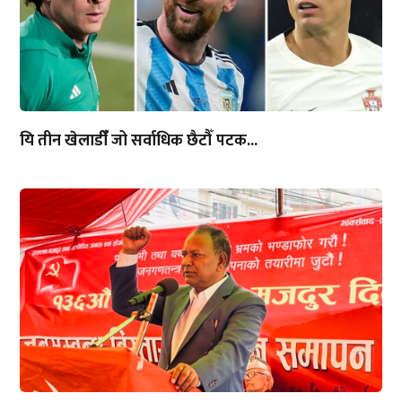
यि तीन खेलाडीँँ जो सर्वाधिक छैटौँ पटक...