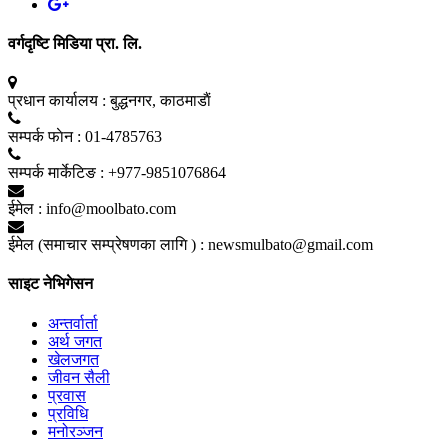
वर्गदृष्टि मिडिया प्रा. लि.
प्रधान कार्यालय :
बुद्धनगर, काठमाडाैं
सम्पर्क फाेन :
01-4785763
सम्पर्क मार्केटिङ :
+977-9851076864
ईमेल :
info@moolbato.com
ईमेल (समाचार सम्प्रेषणका लागि ) :
newsmulbato@gmail.com
साइट नेभिगेसन
अन्तर्वार्ता
अर्थ जगत
खेलजगत
जीवन सैली
प्रवास
प्रविधि
मनोरञ्जन