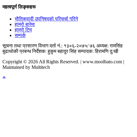
महत्वपूर्ण लिङ्कहरू
भाैतिकवादी उपनिषद्काे परिचर्चा गरिने
हाम्राे बारेमा
हाम्राे टिम
सम्पर्क
सूचना तथा प्रसारण विभाग दर्ता नं.: १३०६-२०७५/ ७६
अध्यक्ष: रामसिंह
बुढाथाेकी
प्रबन्ध निर्देशक: हुकुम बहादुर सिंह
सम्पादक: हिरामणि दु:खी
Copyright © 2026 All Rights Reserved. | www.moolbato.com |
Maintained by Multitech