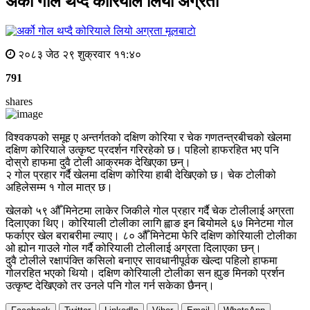
अर्को गोल थप्दै कोरियाले लियो अग्रता
मूलबाटाे
२०८३ जेठ २९ शुक्रवार ११:४०
791
shares
विश्वकपको समूह ए अन्तर्गतको दक्षिण कोरिया र चेक गणतन्त्रबीचको खेलमा
दक्षिण कोरियाले उत्कृष्ट प्रदर्शन गरिरहेको छ। पहिलो हाफरहित भए पनि
दोस्रो हाफमा दुवै टोली आक्रमक देखिएका छन्।
२ गोल प्रहार गर्दै खेलमा दक्षिण कोरिया हाबी देखिएको छ। चेक टोलीको
अहिलेसम्म १ गोल मात्र छ।
खेलको ५९ औँ मिनेटमा लाकेर जिकीले गोल प्रहार गर्दै चेक टोलीलाई अग्रता
दिलाएका थिए। कोरियाली टोलीका लागि ह्वाङ इन बियोमले ६७ मिनेटमा गोल
फर्काएर खेल बराबरीमा ल्याए। ८० औँ मिनेटमा फेरि दक्षिण कोरियाली टोलीका
ओ ह्योन गाउले गोल गर्दै कोरियाली टोलीलाई अग्रता दिलाएका छन्।
दुवै टोलीले रक्षापंक्ति कसिलो बनाएर सावधानीपूर्वक खेल्दा पहिलो हाफमा
गोलरहित भएको थियो। दक्षिण कोरियाली टोलीका सन ह्युङ मिनको प्रर्शन
उत्कृष्ट देखिएको तर उनले पनि गोल गर्न सकेका छैनन्।